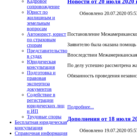
Новости от 20 июля 2020
Кадровое
сопровождение
Юрист по
Обновлено 20.07.2020 05:5
жилищным и
земельным
вопросам
Постановление Межамериканского 
Автоюрист, юрист
по страховым
Заявителю была оказана помощь
спорам
Представительство
Впоследствии Межамериканская к
в судах
Юридическая
По делу успешно рассмотрена жа
консультация
Подготовка и
Обязанность проведения независ
правовая
экспертиза
документов
Содействие в
регистрации
юридических лиц
Подробнее...
и ИП
Трудовые споры
Дополнения от 18 июля 20
Бесплатная юридическая
консультация
Обновлено 19.07.2020 05:5
Справочная информация