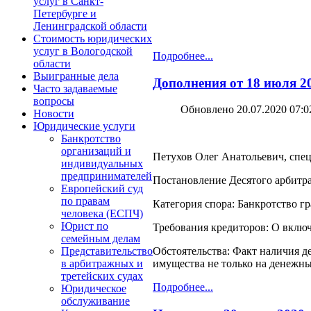
услуг в Санкт-
Петербурге и
Ленинградской области
Стоимость юридических
услуг в Вологодской
Подробнее...
области
Выигранные дела
Дополнения от 18 июля 20
Часто задаваемые
вопросы
Обновлено 20.07.2020 07:0
Новости
Юридические услуги
Банкротство
организаций и
Петухов Олег Анатольевич, спец
индивидуальных
предпринимателей
Постановление Десятого арбитра
Европейский суд
по правам
Категория спора: Банкротство г
человека (ЕСПЧ)
Юрист по
Требования кредиторов: О включ
семейным делам
Представительство
Обстоятельства: Факт наличия д
в арбитражных и
имущества не только на денежные
третейских судах
Подробнее...
Юридическое
обслуживание