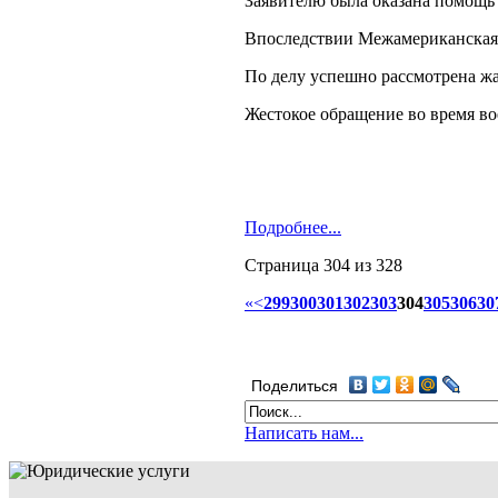
Заявителю была оказана помощь
Впоследствии Межамериканская к
По делу успешно рассмотрена жа
Жестокое обращение во время в
Подробнее...
Страница 304 из 328
«
<
299
300
301
302
303
304
305
306
30
Поделиться
Написать нам...