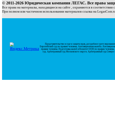
© 2011-2026 Юридическая компания ЛЕГАС. Все права за
Все права на материалы, находящиеся на сайте , охраняются в соответствии 
При полном или частичном использовании материалов ссылка на LegasCom.ru
Представительство в суде и защита прав, досудебное урегулирован
Европейский суд по правам человека. Апелляционная жалоба. Апелляцион
правам человека. Подготовка жалоб в Комитет ООН по правам человек
суд. Арбитражный суд Московского округа. Арбитражный суд Северо-