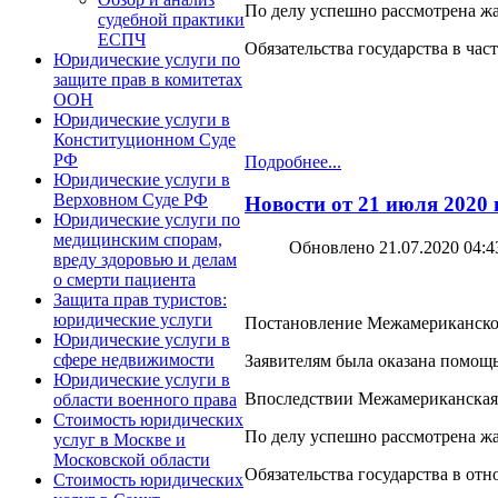
По делу успешно рассмотрена жа
судебной практики
ЕСПЧ
Обязательства государства в ча
Юридические услуги по
защите прав в комитетах
ООН
Юридические услуги в
Конституционном Суде
РФ
Подробнее...
Юридические услуги в
Верховном Суде РФ
Новости от 21 июля 2020
Юридические услуги по
медицинским спорам,
Обновлено 21.07.2020 04:4
вреду здоровью и делам
о смерти пациента
Защита прав туристов:
юридические услуги
Постановление Межамериканского 
Юридические услуги в
сфере недвижимости
Заявителям была оказана помощ
Юридические услуги в
Впоследствии Межамериканская к
области военного права
Стоимость юридических
По делу успешно рассмотрена жа
услуг в Москве и
Московской области
Обязательства государства в от
Стоимость юридических