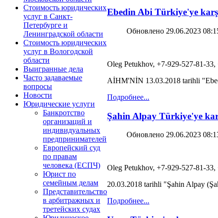
Стоимость юридических
Ebedin Abi Türkiye'ye karş
услуг в Санкт-
Петербурге и
Обновлено 29.06.2023 08:1
Ленинградской области
Стоимость юридических
услуг в Вологодской
области
Oleg Petukhov, +7-929-527-81-33,
Выигранные дела
Часто задаваемые
AİHM'NİN 13.03.2018 tarihli "Ebedin
вопросы
Новости
Подробнее...
Юридические услуги
Банкротство
Şahin Alpay Türkiye'ye kar
организаций и
индивидуальных
Обновлено 29.06.2023 08:1
предпринимателей
Европейский суд
по правам
человека (ЕСПЧ)
Oleg Petukhov, +7-929-527-81-33,
Юрист по
семейным делам
20.03.2018 tarihli "Şahin Alpay (Ş
Представительство
в арбитражных и
Подробнее...
третейских судах
Юридическое