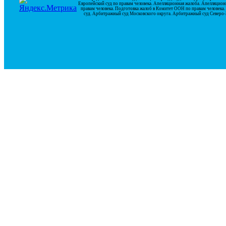
Европейский суд по правам человека. Апелляционная жалоба. Апелляцион
правам человека. Подготовка жалоб в Комитет ООН по правам человек
суд. Арбитражный суд Московского округа. Арбитражный суд Северо-