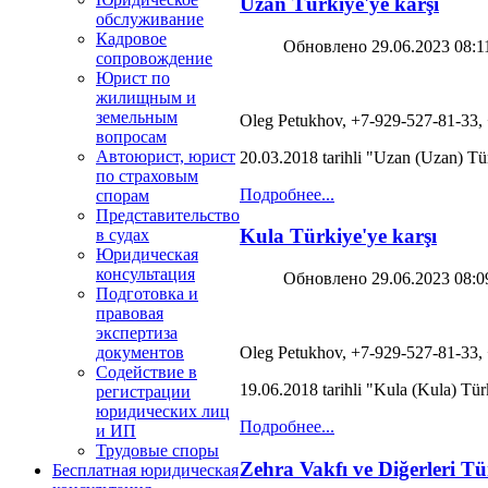
Uzan Türkiye'ye karşı
обслуживание
Кадровое
Обновлено 29.06.2023 08:1
сопровождение
Юрист по
жилищным и
земельным
Oleg Petukhov, +7-929-527-81-33,
вопросам
Автоюрист, юрист
20.03.2018 tarihli "Uzan (Uzan) Tür
по страховым
Подробнее...
спорам
Представительство
Kula Türkiye'ye karşı
в судах
Юридическая
консультация
Обновлено 29.06.2023 08:0
Подготовка и
правовая
экспертиза
документов
Oleg Petukhov, +7-929-527-81-33,
Содействие в
19.06.2018 tarihli "Kula (Kula) Tür
регистрации
юридических лиц
Подробнее...
и ИП
Трудовые споры
Zehra Vakfı ve Diğerleri Tü
Бесплатная юридическая