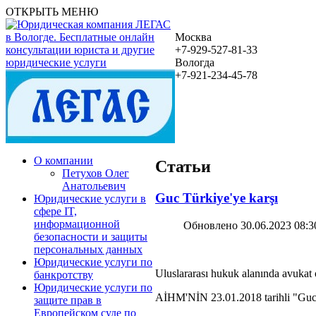
ОТКРЫТЬ МЕНЮ
Москва
+7-929-527-81-33
Вологда
+7-921-234-45-78
О компании
Статьи
Петухов Олег
Анатольевич
Guc Türkiye'ye karşı
Юридические услуги в
сфере IT,
информационной
Обновлено 30.06.2023 08:3
безопасности и защиты
персональных данных
Юридические услуги по
Uluslararası hukuk alanında avuka
банкротству
Юридические услуги по
AİHM'NİN 23.01.2018 tarihli "Guc (G
защите прав в
Европейском суде по