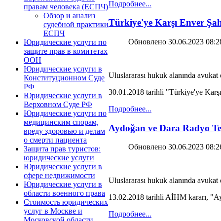
Подробнее...
правам человека (ЕСПЧ)
Обзор и анализ
Türkiye'ye Karşı Enver Şa
судебной практики
ЕСПЧ
Обновлено 30.06.2023 08:2
Юридические услуги по
защите прав в комитетах
ООН
Юридические услуги в
Uluslararası hukuk alanında avuka
Конституционном Суде
РФ
30.01.2018 tarihli "Türkiye'ye Karş
Юридические услуги в
Верховном Суде РФ
Подробнее...
Юридические услуги по
медицинским спорам,
Aydoğan ve Dara Radyo Tele
вреду здоровью и делам
о смерти пациента
Обновлено 30.06.2023 08:2
Защита прав туристов:
юридические услуги
Юридические услуги в
сфере недвижимости
Uluslararası hukuk alanında avuka
Юридические услуги в
области военного права
13.02.2018 tarihli AİHM kararı, "A
Стоимость юридических
услуг в Москве и
Подробнее...
Московской области