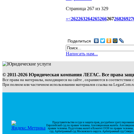
Страница 267 из 329
«
<
262
263
264
265
266
267
268
269
27
Поделиться
Написать нам...
© 2011-2026 Юридическая компания ЛЕГАС. Все права за
Все права на материалы, находящиеся на сайте , охраняются в соответствии 
При полном или частичном использовании материалов ссылка на LegasCom.ru
Представительство в суде и защита прав, досудебное урегулирован
Европейский суд по правам человека. Апелляционная жалоба. Апелляцион
правам человека. Подготовка жалоб в Комитет ООН по правам человек
суд. Арбитражный суд Московского округа. Арбитражный суд Северо-