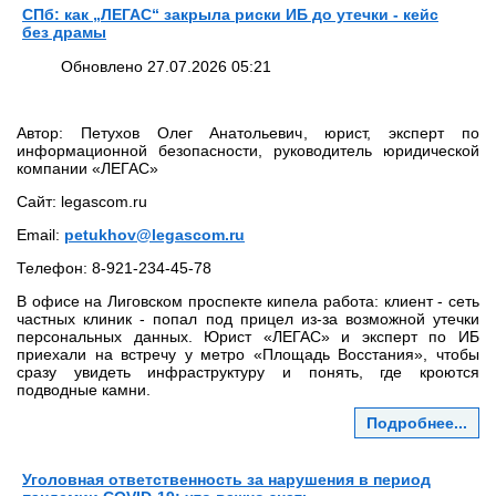
СПб: как „ЛЕГАС“ закрыла риски ИБ до утечки - кейс
без драмы
Обновлено 27.07.2026 05:21
Автор: Петухов Олег Анатольевич, юрист, эксперт по
информационной безопасности, руководитель юридической
компании «ЛЕГАС»
Сайт: legascom.ru
Email:
petukhov@legascom.ru
Телефон: 8‑921‑234‑45‑78
В офисе на Лиговском проспекте кипела работа: клиент - сеть
частных клиник - попал под прицел из‑за возможной утечки
персональных данных. Юрист «ЛЕГАС» и эксперт по ИБ
приехали на встречу у метро «Площадь Восстания», чтобы
сразу увидеть инфраструктуру и понять, где кроются
подводные камни.
Подробнее...
Уголовная ответственность за нарушения в период