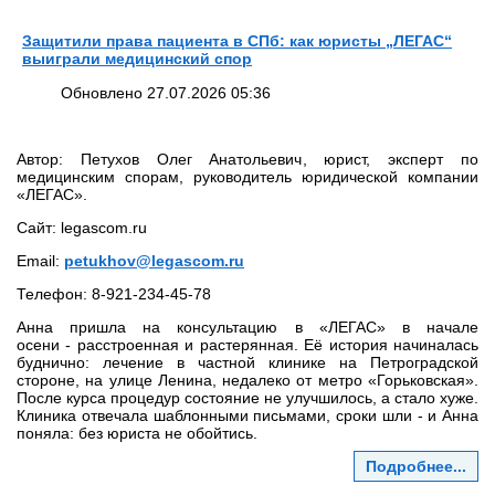
Защитили права пациента в СПб: как юристы „ЛЕГАС“
выиграли медицинский спор
Обновлено 27.07.2026 05:36
Автор: Петухов Олег Анатольевич, юрист, эксперт по
медицинским спорам, руководитель юридической компании
«ЛЕГАС».
Сайт: legascom.ru
Email:
petukhov@legascom.ru
Телефон: 8‑921‑234‑45‑78
Анна пришла на консультацию в «ЛЕГАС» в начале
осени - расстроенная и растерянная. Её история начиналась
буднично: лечение в частной клинике на Петроградской
стороне, на улице Ленина, недалеко от метро «Горьковская».
После курса процедур состояние не улучшилось, а стало хуже.
Клиника отвечала шаблонными письмами, сроки шли - и Анна
поняла: без юриста не обойтись.
Подробнее...