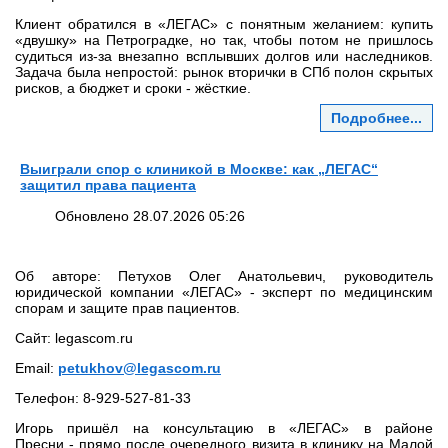
Клиент обратился в «ЛЕГАС» с понятным желанием: купить
«двушку» на Петроградке, но так, чтобы потом не пришлось
судиться из‑за внезапно всплывших долгов или наследников.
Задача была непростой: рынок вторички в СПб полон скрытых
рисков, а бюджет и сроки - жёсткие.
Подробнее...
Выиграли спор с клиникой в Москве: как „ЛЕГАС“
защитил права пациента
Обновлено 28.07.2026 05:26
Об авторе: Петухов Олег Анатольевич, руководитель
юридической компании «ЛЕГАС» - эксперт по медицинским
спорам и защите прав пациентов.
Сайт: legascom.ru
Email:
petukhov@legascom.ru
Телефон: 8‑929‑527‑81‑33
Игорь пришёл на консультацию в «ЛЕГАС» в районе
Пресни - прямо после очередного визита в клинику на Малой