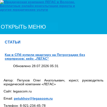
ОТКРЫТЬ МЕНЮ
СТАТЬИ
Как в СПб купили квартиру на Петроградке без
сюрпризов: кейс „ЛЕГАС“
Обновлено 28.07.2026 05:31
Автор: Петухов Олег Анатольевич, юрист, руководитель
юридической компании «ЛЕГАС»
Сайт: legascom.ru
Email:
petukhov@legascom.ru
Телефон: 8‑921‑234‑45‑78