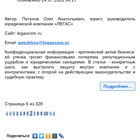
Обновлено 24.07.2026 04:27
Автор: Петухов Олег Анатольевич, юрист, руководитель
юридической компании «ЛЕГАС»
Сайт: legascom.ru
Email:
petukhov@legascom.ru
Конфиденциальная информация - критический актив бизнеса:
её утечка грозит финансовыми потерями, репутационным
ущербом и юридическими санкциями. В статье - конкретные
шаги, как выстроить защиту внутри компании и с
контрагентами, с опорой на действующее законодательство и
судебную практику.
Подробнее...
Страница 6 из 328
«
<
1
2
3
4
5
6
7
8
9
10
>
»
Поделиться