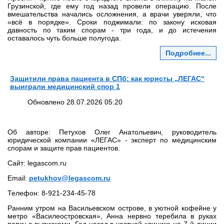
Грузинской, где ему год назад провели операцию. После
вмешательства начались осложнения, а врачи уверяли, что
«всё в порядке». Сроки поджимали: по закону исковая
давность по таким спорам - три года, и до истечения
оставалось чуть больше полугода.
Подробнее...
Защитили права пациента в СПб: как юристы „ЛЕГАС“
выиграли медицинский спор 1
Обновлено 28.07.2026 05:20
Об авторе: Петухов Олег Анатольевич, руководитель
юридической компании «ЛЕГАС» - эксперт по медицинским
спорам и защите прав пациентов.
Сайт: legascom.ru
Email:
petukhov@legascom.ru
Телефон: 8‑921‑234‑45‑78
Ранним утром на Васильевском острове, в уютной кофейне у
метро «Василеостровская», Анна нервно теребила в руках