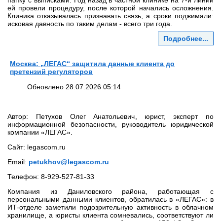
папку с выписками. Год назад в частной клинике на 7‑й линии
ей провели процедуру, после которой начались осложнения.
Клиника отказывалась признавать связь, а сроки поджимали:
исковая давность по таким делам - всего три года.
Подробнее...
Москва: „ЛЕГАС“ защитила данные клиента до
претензий регуляторов
Обновлено 28.07.2026 05:14
Автор: Петухов Олег Анатольевич, юрист, эксперт по
информационной безопасности, руководитель юридической
компании «ЛЕГАС».
Сайт: legascom.ru
Email:
petukhov@legascom.ru
Телефон: 8‑929‑527‑81‑33
Компания из Даниловского района, работающая с
персональными данными клиентов, обратилась в «ЛЕГАС»: в
ИТ‑отделе заметили подозрительную активность в облачном
хранилище, а юристы клиента сомневались, соответствуют ли