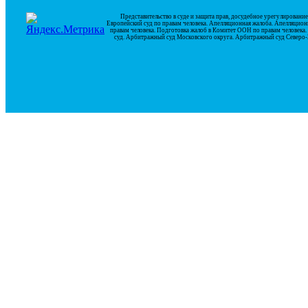
Представительство в суде и защита прав, досудебное урегулирован
Европейский суд по правам человека. Апелляционная жалоба. Апелляцион
правам человека. Подготовка жалоб в Комитет ООН по правам человек
суд. Арбитражный суд Московского округа. Арбитражный суд Северо-