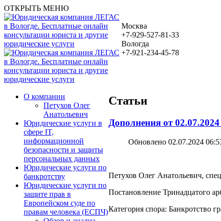
ОТКРЫТЬ МЕНЮ
Москва
+7-929-527-81-33
Вологда
+7-921-234-45-78
О компании
Статьи
Петухов Олег
Анатольевич
Дополнения от 02.07.2024
Юридические услуги в
сфере IT,
информационной
Обновлено 02.07.2024 06:5
безопасности и защиты
персональных данных
Юридические услуги по
Петухов Олег Анатольевич, специ
банкротству
Юридические услуги по
Постановление Тринадцатого арб
защите прав в
Европейском суде по
Категория спора: Банкротство г
правам человека (ЕСПЧ)
Обзор и анализ