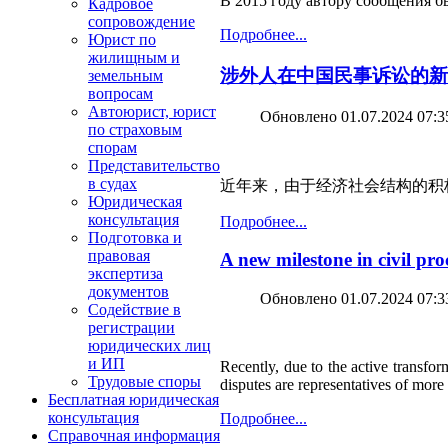
В 2015 году автору сообщения 
Кадровое
сопровождение
Подробнее...
Юрист по
жилищным и
涉外人在中国民事诉讼的新
земельным
вопросам
Автоюрист, юрист
Обновлено 01.07.2024 07:3
по страховым
спорам
Представительство
в судах
近年来，由于经济社会结构的积
Юридическая
консультация
Подробнее...
Подготовка и
правовая
A new milestone in civil pr
экспертиза
документов
Обновлено 01.07.2024 07:3
Содействие в
регистрации
юридических лиц
и ИП
Recently, due to the active transfor
Трудовые споры
disputes are representatives of more
Бесплатная юридическая
консультация
Подробнее...
Справочная информация