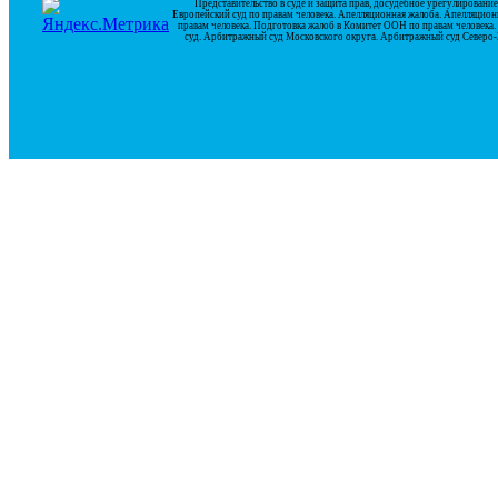
Представительство в суде и защита прав, досудебное урегулирован
Европейский суд по правам человека. Апелляционная жалоба. Апелляцион
правам человека. Подготовка жалоб в Комитет ООН по правам человек
суд. Арбитражный суд Московского округа. Арбитражный суд Северо-