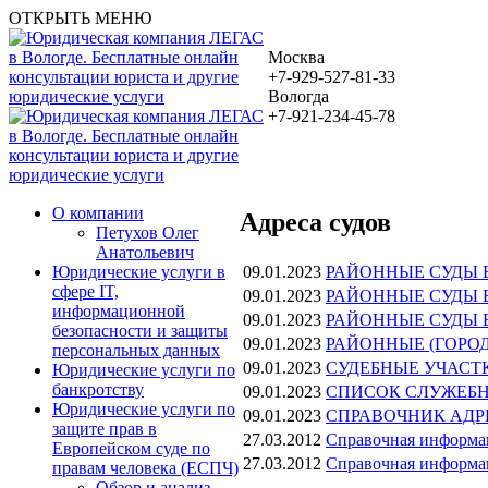
ОТКРЫТЬ МЕНЮ
Москва
+7-929-527-81-33
Вологда
+7-921-234-45-78
О компании
Адреса судов
Петухов Олег
Анатольевич
09.01.2023
РАЙОННЫЕ СУДЫ 
Юридические услуги в
сфере IT,
09.01.2023
РАЙОННЫЕ СУДЫ 
информационной
09.01.2023
РАЙОННЫЕ СУДЫ 
безопасности и защиты
09.01.2023
РАЙОННЫЕ (ГОРО
персональных данных
09.01.2023
СУДЕБНЫЕ УЧАСТ
Юридические услуги по
банкротству
09.01.2023
СПИСОК СЛУЖЕБН
Юридические услуги по
09.01.2023
СПРАВОЧНИК АДР
защите прав в
27.03.2012
Справочная информац
Европейском суде по
27.03.2012
Справочная информац
правам человека (ЕСПЧ)
Обзор и анализ