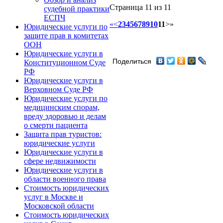
Страница 11 из 11
судебной практики
ЕСПЧ
«
<
2
3
4
5
6
7
8
9
10
11
>
»
Юридические услуги по
защите прав в комитетах
ООН
Юридические услуги в
Поделиться
Конституционном Суде
РФ
Юридические услуги в
Верховном Суде РФ
Юридические услуги по
медицинским спорам,
вреду здоровью и делам
о смерти пациента
Защита прав туристов:
юридические услуги
Юридические услуги в
сфере недвижимости
Юридические услуги в
области военного права
Стоимость юридических
услуг в Москве и
Московской области
Стоимость юридических