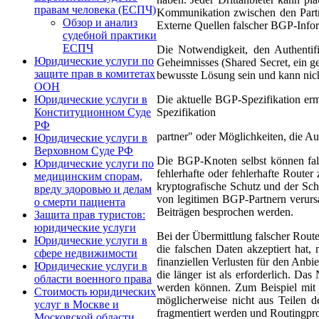
правам человека (ЕСПЧ)
Kommunikation zwischen den Partne
Обзор и анализ
Externe Quellen falscher BGP-Infor
судебной практики
ЕСПЧ
Die Notwendigkeit, den Authentifi
Юридические услуги по
Geheimnisses (Shared Secret, ein 
защите прав в комитетах
bewusste Lösung sein und kann nich
ООН
Die aktuelle BGP-Spezifikation erm
Юридические услуги в
Spezifikation
Конституционном Суде
РФ
partner" oder Möglichkeiten, die Au
Юридические услуги в
Верховном Суде РФ
Die BGP-Knoten selbst können fals
Юридические услуги по
fehlerhafte oder fehlerhafte Rout
медицинским спорам,
kryptografische Schutz und der Sch
вреду здоровью и делам
von legitimen BGP-Partnern verursa
о смерти пациента
Beiträgen besprochen werden.
Защита прав туристов:
юридические услуги
Bei der Übermittlung falscher Route
Юридические услуги в
die falschen Daten akzeptiert hat
сфере недвижимости
finanziellen Verlusten für den Anbi
Юридические услуги в
die länger ist als erforderlich. D
области военного права
werden können. Zum Beispiel mit e
Стоимость юридических
möglicherweise nicht aus Teilen d
услуг в Москве и
fragmentiert werden und Routingpr
Московской области