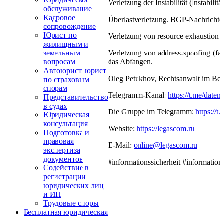
Verletzung der Instabilität (Instabi
обслуживание
Кадровое
Überlastverletzung. BGP-Nachrichte
сопровождение
Юрист по
Verletzung von resource exhaustion
жилищным и
Verletzung von address-spoofing (f
земельным
das Abfangen.
вопросам
Автоюрист, юрист
Oleg Petukhov, Rechtsanwalt im Ber
по страховым
спорам
Telegramm-Kanal:
https://t.me/date
Представительство
в судах
Die Gruppe im Telegramm:
https://
Юридическая
консультация
Website:
https://legascom.ru
Подготовка и
правовая
E-Mail:
online@legascom.ru
экспертиза
документов
#informationssicherheit #informatio
Содействие в
регистрации
юридических лиц
и ИП
Трудовые споры
Бесплатная юридическая