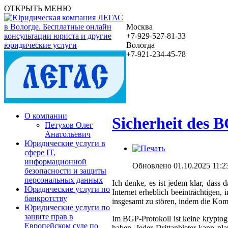
ОТКРЫТЬ МЕНЮ
Москва
+7-929-527-81-33
Вологда
+7-921-234-45-78
О компании
Sicherheit des B
Петухов Олег
Анатольевич
Юридические услуги в
сфере IT,
информационной
Обновлено 01.10.2025 11:2
безопасности и защиты
персональных данных
Ich denke, es ist jedem klar, dass 
Юридические услуги по
Internet erheblich beeinträchtige
банкротству
insgesamt zu stören, indem die Ko
Юридические услуги по
защите прав в
Im BGP-Protokoll ist keine kryptog
Европейском суде по
haben. Jeder Drittanbieter kann p