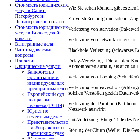
Стоимость юридических
Wie Sie sehen können, gibt es ziem
услуг в Санкт-
Петербурге и
Zu Verstößen aufgrund solcher Angr
Ленинградской области
Стоимость юридических
Verletzung von starvation (Paketver
услуг в Вологодской
области
Verletzung von network congestion 
Выигранные дела
Часто задаваемые
Blackhole-Verletzung (schwarzes Loc
вопросы
Delay-Verletzung. Die an den Kno
Новости
Audioinhalten auffällt, als auch zu
Юридические услуги
Банкротство
Verletzung von Looping (Schleifen)
организаций и
индивидуальных
Verletzung von eavesdrop (Abfangen
предпринимателей
solchen Verstößen gezielt Datenver
Европейский суд
по правам
Verletzung der Partition (Partitioni
человека (ЕСПЧ)
Netzwerk auswirkt.
Юрист по
семейным делам
Cut-Verletzung. Einige Teile des Ne
Представительство
в арбитражных и
Störung der Churn (Welle). Die Gesc
третейских судах
Юридическое