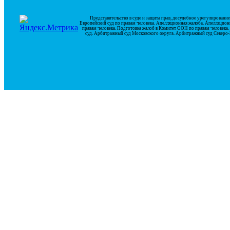
Представительство в суде и защита прав, досудебное урегулирован
Европейский суд по правам человека. Апелляционная жалоба. Апелляцион
правам человека. Подготовка жалоб в Комитет ООН по правам человек
суд. Арбитражный суд Московского округа. Арбитражный суд Северо-