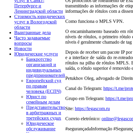
Os protocolos de roteamento de Es
услуг в Санкт-
transmitindo as informações de eti
Петербурге и
informações de rótulos com a disse
Ленинградской области
Стоимость юридических
Como funciona o MPLS VPN.
услуг в Вологодской
области
O encaminhamento baseado em rótul
Выигранные дела
níveis de rótulos, o primeiro rótul
Часто задаваемые
níveis é geralmente chamado de tag
вопросы
Новости
Depois de receber um pacote IP por 
Юридические услуги
e a interface de saída do re-rotead
Банкротство
rótulos na pilha de rótulos MPLS. 
организаций и
saída, o rótulo superior é removido 
индивидуальных
предпринимателей
Petukhov Oleg, advogado de Direito 
Европейский суд
по правам
Canal do Telegram:
https://t.me/pr
человека (ЕСПЧ)
Юрист по
Grupo em Telegram:
https://t.me/p
семейным делам
Представительство
Site:
https://legascom.ru
в арбитражных и
третейских судах
Correio eletrónico:
online@legasco
Юридическое
#segurançadaInformação #Seguran
обслуживание