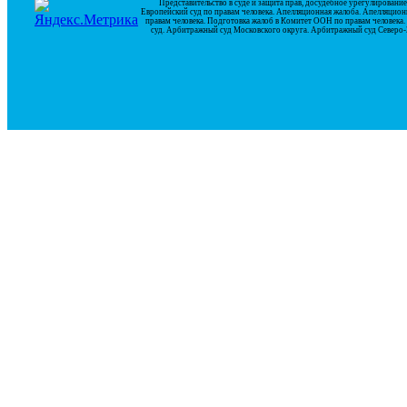
Представительство в суде и защита прав, досудебное урегулирован
Европейский суд по правам человека. Апелляционная жалоба. Апелляцион
правам человека. Подготовка жалоб в Комитет ООН по правам человек
суд. Арбитражный суд Московского округа. Арбитражный суд Северо-