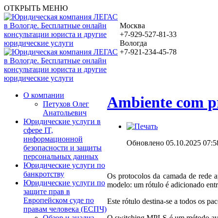
ОТКРЫТЬ МЕНЮ
Москва
+7-929-527-81-33
Вологда
+7-921-234-45-78
О компании
Ambiente com p
Петухов Олег
Анатольевич
Юридические услуги в
сфере IT,
информационной
Обновлено 05.10.2025 07:5
безопасности и защиты
персональных данных
Юридические услуги по
банкротству
Os protocolos da camada de rede 
Юридические услуги по
modelo: um rótulo é adicionado entr
защите прав в
Европейском суде по
Este rótulo destina-se a todos os pa
правам человека (ЕСПЧ)
O switching MPLS é um método avanç
Обзор и анализ