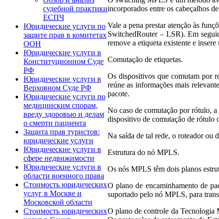
incorporados entre os cabeçalhos d
судебной практики
ЕСПЧ
Vale a pena prestar atenção às funç
Юридические услуги по
SwitchedRouter – LSR). Em seguida
защите прав в комитетах
remove a etiqueta existente e inser
ООН
Юридические услуги в
Comutação de etiquetas.
Конституционном Суде
РФ
Os dispositivos que comutam por ró
Юридические услуги в
reúne as informações mais relevantes
Верховном Суде РФ
pacote.
Юридические услуги по
медицинским спорам,
No caso de comutação por rótulo, a 
вреду здоровью и делам
dispositivo de comutação de rótulo 
о смерти пациента
Защита прав туристов:
Na saída de tal rede, o roteador ou 
юридические услуги
Юридические услуги в
Estrutura do nó MPLS.
сфере недвижимости
Юридические услуги в
Os nós MPLS têm dois planos estru
области военного права
Стоимость юридических
O plano de encaminhamento de paco
услуг в Москве и
suportado pelo nó MPLS, para trans
Московской области
O plano de controle da Tecnologia
Стоимость юридических