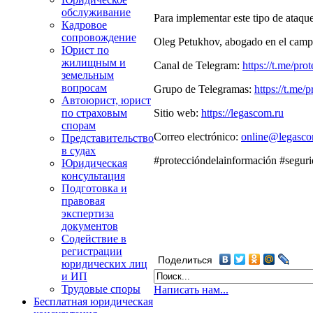
обслуживание
Para implementar este tipo de ataqu
Кадровое
сопровождение
Oleg Petukhov, abogado en el campo 
Юрист по
жилищным и
Canal de Telegram:
https://t.me/pr
земельным
вопросам
Grupo de Telegramas:
https://t.me/
Автоюрист, юрист
Sitio web:
https://legascom.ru
по страховым
спорам
Correo electrónico:
online@legasco
Представительство
в судах
#proteccióndelainformación #segur
Юридическая
консультация
Подготовка и
правовая
экспертиза
документов
Содействие в
регистрации
Поделиться
юридических лиц
и ИП
Трудовые споры
Написать нам...
Бесплатная юридическая