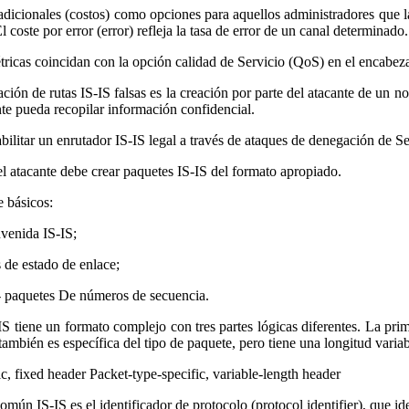
 adicionales (costos) como opciones para aquellos administradores que la
l coste por error (error) refleja la tasa de error de un canal determinado.
métricas coincidan con la opción calidad de Servicio (QoS) en el encabe
ación de rutas IS-IS falsas es la creación por parte del atacante de un 
nte pueda recopilar información confidencial.
bilitar un enrutador IS-IS legal a través de ataques de denegación de Se
l atacante debe crear paquetes IS-IS del formato apropiado.
e básicos:
nvenida IS-IS;
 de estado de enlace;
 paquetes De números de secuencia.
S tiene un formato complejo con tres partes lógicas diferentes. La prim
 también es específica del tipo de paquete, pero tiene una longitud variab
 fixed header Packet-type-specific, variable-length header
ún IS-IS es el identificador de protocolo (protocol identifier), que ide