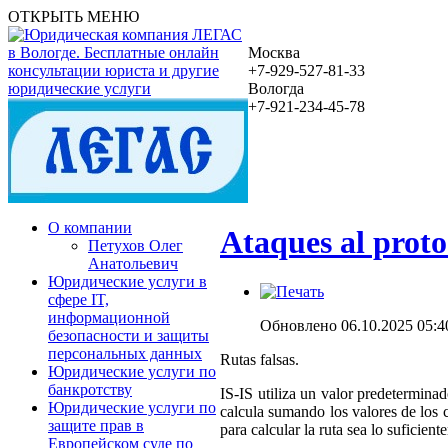
ОТКРЫТЬ МЕНЮ
Москва
+7-929-527-81-33
Вологда
+7-921-234-45-78
О компании
Ataques al proto
Петухов Олег
Анатольевич
Юридические услуги в
сфере IT,
информационной
Обновлено 06.10.2025 05:4
безопасности и защиты
персональных данных
Rutas falsas.
Юридические услуги по
банкротству
IS-IS utiliza un valor predetermina
Юридические услуги по
calcula sumando los valores de los c
защите прав в
para calcular la ruta sea lo suficient
Европейском суде по