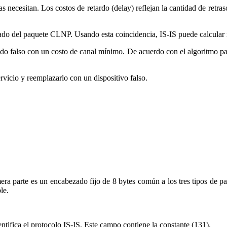
s necesitan. Los costos de retardo (delay) reflejan la cantidad de retra
zado del paquete CLNP. Usando esta coincidencia, IS-IS puede calcular 
nodo falso con un costo de canal mínimo. De acuerdo con el algoritmo para
rvicio y reemplazarlo con un dispositivo falso.
era parte es un encabezado fijo de 8 bytes común a los tres tipos de pa
le.
ntifica el protocolo IS-IS. Este campo contiene la constante (131).