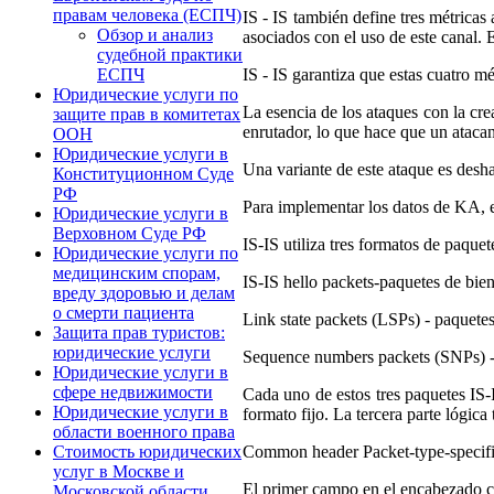
правам человека (ЕСПЧ)
IS - IS también define tres métricas
Обзор и анализ
asociados con el uso de este canal. E
судебной практики
IS - IS garantiza que estas cuatro 
ЕСПЧ
Юридические услуги по
La esencia de los ataques con la cre
защите прав в комитетах
enrutador, lo que hace que un ataca
ООН
Юридические услуги в
Una variante de este ataque es desha
Конституционном Суде
РФ
Para implementar los datos de KA, e
Юридические услуги в
Верховном Суде РФ
IS-IS utiliza tres formatos de paquet
Юридические услуги по
медицинским спорам,
IS-IS hello packets-paquetes de bie
вреду здоровью и делам
о смерти пациента
Link state packets (LSPs) - paquetes
Защита прав туристов:
юридические услуги
Sequence numbers packets (SNPs) -
Юридические услуги в
сфере недвижимости
Cada uno de estos tres paquetes IS-I
Юридические услуги в
formato fijo. La tercera parte lógica
области военного права
Common header Packet-type-specific,
Стоимость юридических
услуг в Москве и
El primer campo en el encabezado com
Московской области