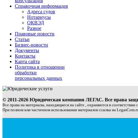
консультация
Справочная информация
Адреса судов
Нотариусы
ОКВЭД
Разное
Правовые новости
Статьи
Бизнес-новости
Документы
Контакты
Карта сайта
Политика в отношении
обработки
персональных данных
© 2011-2026 Юридическая компания ЛЕГАС. Все права за
Все права на материалы, находящиеся на сайте , охраняются в соответствии 
При полном или частичном использовании материалов ссылка на LegasCom.ru