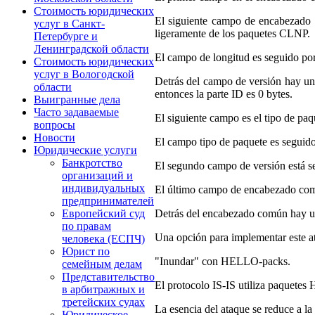
Стоимость юридических
El siguiente campo de encabezado c
услуг в Санкт-
ligeramente de los paquetes CLNP.
Петербурге и
Ленинградской области
El campo de longitud es seguido por 
Стоимость юридических
услуг в Вологодской
Detrás del campo de versión hay un 
области
entonces la parte ID es 0 bytes.
Выигранные дела
Часто задаваемые
El siguiente campo es el tipo de paq
вопросы
Новости
El campo tipo de paquete es seguido
Юридические услуги
Банкротство
El segundo campo de versión está se
организаций и
индивидуальных
El último campo de encabezado comú
предпринимателей
Detrás del encabezado común hay una 
Европейский суд
по правам
Una opción para implementar este at
человека (ЕСПЧ)
Юрист по
"Inundar" con HELLO-packs.
семейным делам
Представительство
El protocolo IS-IS utiliza paquetes
в арбитражных и
третейских судах
La esencia del ataque se reduce a l
Юридическое