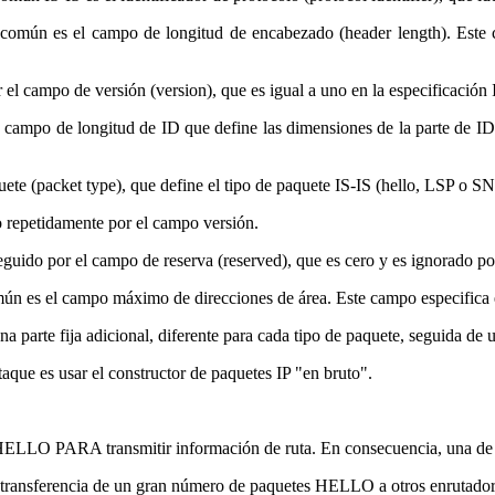
omún es el campo de longitud de encabezado (header length). Este ca
el campo de versión (version), que es igual a uno en la especificación I
campo de longitud de ID que define las dimensiones de la parte de ID (i
uete (packet type), que define el tipo de paquete IS-IS (hello, LSP o SN
 repetidamente por el campo versión.
guido por el campo de reserva (reserved), que es cero y es ignorado por
n es el campo máximo de direcciones de área. Este campo especifica e
parte fija adicional, diferente para cada tipo de paquete, seguida de u
aque es usar el constructor de paquetes IP "en bruto".
 HELLO PARA transmitir información de ruta. En consecuencia, una de l
a transferencia de un gran número de paquetes HELLO a otros enrutadore