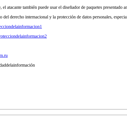
e, el atacante también puede usar el diseñador de paquetes presentado a
del derecho internacional y la protección de datos personales, especial
otecciondelainformacion1
protecciondelainformacion2
m.ru
idaddelainformación