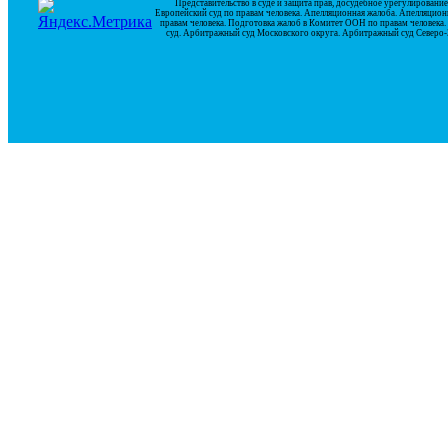
Представительство в суде и защита прав, досудебное урегулирован
Европейский суд по правам человека. Апелляционная жалоба. Апелляцион
правам человека. Подготовка жалоб в Комитет ООН по правам человек
суд. Арбитражный суд Московского округа. Арбитражный суд Северо-