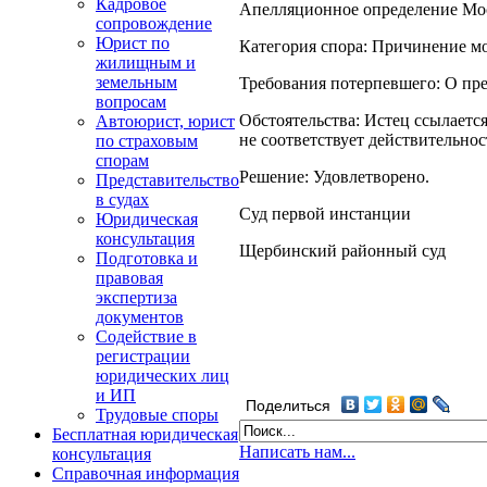
Кадровое
Апелляционное определение Моск
сопровождение
Юрист по
Категория спора: Причинение мо
жилищным и
земельным
Требования потерпевшего: О пр
вопросам
Обстоятельства: Истец ссылаетс
Автоюрист, юрист
не соответствует действительнос
по страховым
спорам
Решение: Удовлетворено.
Представительство
в судах
Суд первой инстанции
Юридическая
консультация
Щербинский районный суд
Подготовка и
правовая
экспертиза
документов
Содействие в
регистрации
юридических лиц
и ИП
Поделиться
Трудовые споры
Бесплатная юридическая
Написать нам...
консультация
Справочная информация