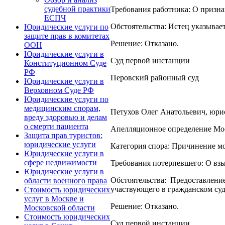
судебной практики
Требования работника: О призн
ЕСПЧ
Обстоятельства: Истец указывает
Юридические услуги по
защите прав в комитетах
Решение: Отказано.
ООН
Юридические услуги в
Суд первой инстанции
Конституционном Суде
РФ
Перовский районный суд
Юридические услуги в
Верховном Суде РФ
Юридические услуги по
медицинским спорам,
Петухов Олег Анатольевич, юрист
вреду здоровью и делам
о смерти пациента
Апелляционное определение Моск
Защита прав туристов:
юридические услуги
Категория спора: Причинение мо
Юридические услуги в
сфере недвижимости
Требования потерпевшего: О вз
Юридические услуги в
Обстоятельства: Предоставлен
области военного права
участвующего в гражданском су
Стоимость юридических
услуг в Москве и
Решение: Отказано.
Московской области
Стоимость юридических
Суд первой инстанции