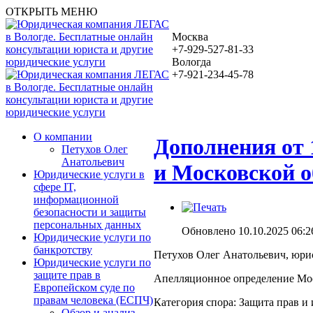
ОТКРЫТЬ МЕНЮ
Москва
+7-929-527-81-33
Вологда
+7-921-234-45-78
О компании
Дополнения от 
Петухов Олег
Анатольевич
и Московской о
Юридические услуги в
сфере IT,
информационной
безопасности и защиты
персональных данных
Обновлено 10.10.2025 06:2
Юридические услуги по
банкротству
Петухов Олег Анатольевич, юрист
Юридические услуги по
защите прав в
Апелляционное определение Моск
Европейском суде по
правам человека (ЕСПЧ)
Категория спора: Защита прав и 
Обзор и анализ