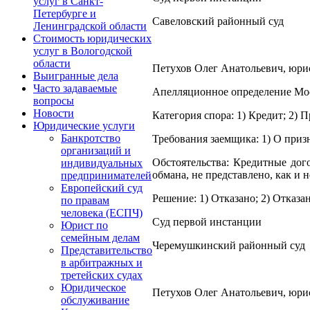
услуг в Санкт-
Петербурге и
Савеловский районный суд
Ленинградской области
Стоимость юридических
услуг в Вологодской
области
Петухов Олег Анатольевич, юрист
Выигранные дела
Часто задаваемые
Апелляционное определение Моск
вопросы
Новости
Категория спора: 1) Кредит; 2) 
Юридические услуги
Банкротство
Требования заемщика: 1) О приз
организаций и
Обстоятельства: Кредитные дог
индивидуальных
обмана, не представлено, как и 
предпринимателей
Европейский суд
Решение: 1) Отказано; 2) Отказан
по правам
человека (ЕСПЧ)
Суд первой инстанции
Юрист по
семейным делам
Черемушкинский районный суд
Представительство
в арбитражных и
третейских судах
Юридическое
Петухов Олег Анатольевич, юрист
обслуживание