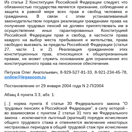
Из статьи 2 Конституции Российской Федерации следует, что
обязанностью государства является признание, соблюдение и
защита в равной мере всех прав и свобод человека и
гражданина. В связи с этим устанавливаемый
законодательством порядок реализации гражданами права на
получение трудовых пенсий не должен препятствовать им в
осуществлении иных гарантированных Конституцией
Российской Федерации прав и свобод, в частности права
каждого на выбор места пребывания и жительства, права
свободно выезжать за пределы Российской Федерации (статья
27, части 1 и 2). Реализация гражданином этих
конституционных прав, относящихся к общепризнанным
правам, не может служить основанием для ограничения его
конституционного права на пенсионное обеспечение.
Петухов Олег Анатольевич, 8-929-527-81-33, 8-921-234-45-78,
online@legascom.ru
Постановление от 29 января 2004 года N 2-П/2004
Абзац 4 пункта 3.3, абз. 1:
[...] норма пункта 4 статьи 30 Федерального закона "О
трудовых пенсиях в Российской Федерации", в силу которой -
во взаимосвязи с пунктом 2 статьи 31 того же Федерального
закона - исключается льготный (кратный) порядок исчисления
общего трудового стажа и отменяется включение некоторых
нестраховых периодов в общий трудовой стаж при исчислении
расчетного размера трудовой пенсии в целях оценки