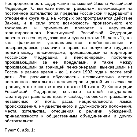
Неопределенность содержания положений Закона Российской
Федерации "О выплате пенсий гражданам, выезжающим на
постоянное жительство за пределы Российской Федерации" в
отношении круга лиц, на которых распространяется действие
Закона, и в силу этого возможность произвольного его
толкования и применения приводят к нарушению
гарантированного Конституцией Российской Федерации
равенства всех перед законом и судом (статья 19, часть 1), так
как фактически устанавливаются необоснованные и
несправедливые различия в праве на получение трудовых
пенсий между пенсионерами, проживающими на территории
Российской Федерации, и пенсионерами, постоянно
проживающими за ее пределами, а также между
проживающими за границей пенсионерами, выехавшими из
России в разное время - до 1 июля 1993 года и после этой
даты. Эти различия обусловлены исключительно местом
постоянного жительства пенсионеров и датой их выезда за
границу, что не соответствует статье 19 (часть 2) Конституции
Российской Федерации, согласно которой государство
гарантирует равенство прав и свобод человека и гражданина
независимо от пола, расы, национальности, языка,
происхождения, имущественного и должностного положения,
места жительства, отношения к религии, убеждений,
принадлежности к общественным объединениям и других
обстоятельств.
Пункт 6, абз. 1: