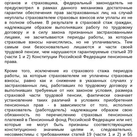
органов и страховщика, федеральный законодатель не
предусмотрел в рамках данного механизма достаточные
гарантии обеспечения прав застрахованных лиц на случай
неуплаты страхователем страховых взносов или уплаты их не
в полном объеме. В результате в страховой стаж граждан,
надлежащим образом выполнявших работу по трудовому
договору и в силу закона признанных застрахованными
лицами, не засчитываются периоды работы, за которые
страховые взносы начислялись, но не уплачивались. Тем
самым они безосновательно лишаются и части своей
трудовой пенсии, чем нарушаются гарантируемые статьей 39
(части 1 и 2) Конституции Российской Федерации пенсионные
права.
Кроме того, исключение из страхового стажа периодов
работы, за которые страхователем не уплачены страховые
взносы, равно как и снижение в указанных случаях у
застрахованных лиц, работавших по трудовому договору и
выполнивших требуемые от них законом условия, размера
страховой части трудовой пенсии, фактически означает
установление таких различий в условиях приобретения
пенсионных прав - в зависимости от того, исполнил
страхователь (работодатель) надлежащим образом свою
обязанность по перечислению страховых пенсионных
платежей в Пенсионный фонд Российской Федерации или нет,
которые не могут быть признаны соответствующими
конституционно значимым целям и, следовательно,
несовместимы с требованиями статей 19 (части 1 и 2) и 55