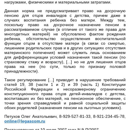
нагрузками, физическими и материальными затратами.
Данная норма не предусматривает право на досрочную
пенсию для отцов инвалидов с детства, причем даже в
случаях воспитания ребенка без матери. Между тем,
поскольку право на досрочное назначение пенсии в
рассматриваемом случае (в отличие от такого же права для
многодетных матерей) не обусловлено фактом рождения
ребенка, обстоятельство осуществления воспитательной
функции отцом в отсутствие матери (в связи со смертью,
лишением родительских прав и в других ситуациях отсутствия
материнского попечения) может служить лишь основанием
для дифференциации условий назначения такой пенсии (по
страховому стажу и возрасту), [...] но не для лишения отцов
права на нее (по сути, только по признаку половой
принадлежности).
Такое регулирование [...] приводит в нарушение требований
статей 19, 38 (части 1 и 2) и 39 (часть 1) Конституции
Российской Федерации к несоразмерному ограничению
конституционного права отцов детей-инвалидов с детства,
воспитавших их без матерей, на пенсионное обеспечение, с
точки зрения справедливой и равной социальной защиты
обоих родителей (назначения пенсии на льготных условиях).
Петухов Олег Анатольевич, 8-929-527-81-33, 8-921-234-45-78,
online@legascom.ru
Постановление от 10 июля 2007 года N 9-П/2007