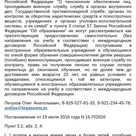
Российской Федерации "О пенсионном обеспечении лиц,
проходивших военную службу, службу в органах внутренних
дел, Государственной противопожарной службе, органах по
контролю за оборотом наркотических средств и психотропных
веществ, учреждениях и органах уголовно-исполнительной
системы, и их семей" и пункта 3 статьи 57 Закона Российской
Федерации "Об образовании" не могут рассматриваться как
препятствующие предоставлению самостоятельно (без
направления на учебу в соответствии с международным
договором Российской Федерации) поступившим в
иностранные образовательные учреждения и обучающимся
по очной форме обучения совершеннолетним детям умерших
(погибших) военнослужащих, проходивших военную службу по
контракту, права на получение пенсии по случаю потери
кормильца до окончания обучения, но не долее чем до
достижения ими возраста 23 лет, на равных условиях с
гражданами, относящимися к той же категории, но
обучающимися в иностранных образовательных учреждениях
по направлению на учебу в соответствии с международным
договором Российской Федерации.
Петухов Олег Анатольевич, 8-929-527-81-33, 8-921-234-45-78,
online@legascom.ru
Постановление от 19 июля 2016 года N 16-П/2016
Пункт 3.2, абз. 2, 4:
[...] потеря в мирное время двоих и более детей, погибших