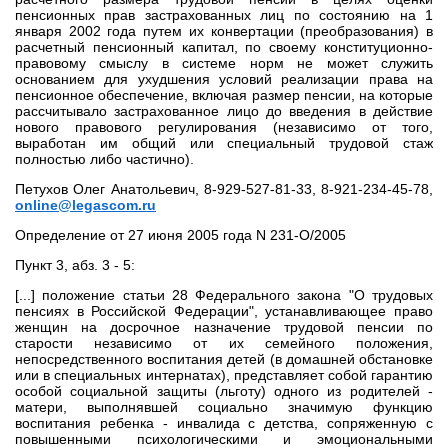
пенсионных прав застрахованных лиц по состоянию на 1
января 2002 года путем их конвертации (преобразования) в
расчетный пенсионный капитал, по своему конституционно-
правовому смыслу в системе норм не может служить
основанием для ухудшения условий реализации права на
пенсионное обеспечение, включая размер пенсии, на которые
рассчитывало застрахованное лицо до введения в действие
нового правового регулирования (независимо от того,
выработан им общий или специальный трудовой стаж
полностью либо частично).
Петухов Олег Анатольевич, 8-929-527-81-33, 8-921-234-45-78,
online@legascom.ru
Определение от 27 июня 2005 года N 231-О/2005
Пункт 3, абз. 3 - 5:
[...] положение статьи 28 Федерального закона "О трудовых
пенсиях в Российской Федерации", устанавливающее право
женщин на досрочное назначение трудовой пенсии по
старости независимо от их семейного положения,
непосредственного воспитания детей (в домашней обстановке
или в специальных интернатах), представляет собой гарантию
особой социальной защиты (льготу) одного из родителей -
матери, выполнявшей социально значимую функцию
воспитания ребенка - инвалида с детства, сопряженную с
повышенными психологическими и эмоциональными