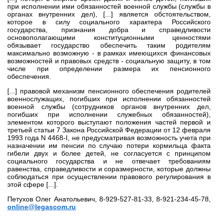
при исполнении ими обязанностей военной службы (службы в
органах внутренних дел), [...] является обстоятельством,
которое в силу социального характера Российского
государства, признания добра и справедливости
основополагающими конституционными ценностями
обязывает государство обеспечить таким родителям
максимально возможную - в рамках имеющихся финансовых
возможностей и правовых средств - социальную защиту, в том
числе при определении размера их пенсионного
обеспечения.
[...] правовой механизм пенсионного обеспечения родителей
военнослужащих, погибших при исполнении обязанностей
военной службы (сотрудников органов внутренних дел,
погибших при исполнении служебных обязанностей),
элементом которого выступают положения частей первой и
третьей статьи 7 Закона Российской Федерации от 12 февраля
1993 года N 4468-I, не предусматривая возможность учета при
назначении им пенсии по случаю потери кормильца факта
гибели двух и более детей, не согласуется с принципом
социального государства и не отвечает требованиям
равенства, справедливости и соразмерности, которые должны
соблюдаться при осуществлении правового регулирования в
этой сфере [...].
Петухов Олег Анатольевич, 8-929-527-81-33, 8-921-234-45-78,
online@legascom.ru