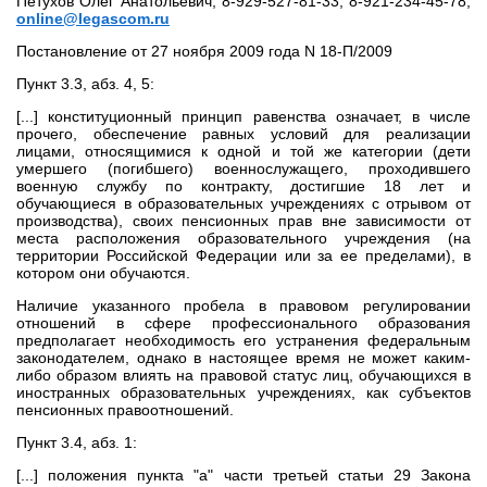
Петухов Олег Анатольевич, 8-929-527-81-33, 8-921-234-45-78,
online@legascom.ru
Постановление от 27 ноября 2009 года N 18-П/2009
Пункт 3.3, абз. 4, 5:
[...] конституционный принцип равенства означает, в числе
прочего, обеспечение равных условий для реализации
лицами, относящимися к одной и той же категории (дети
умершего (погибшего) военнослужащего, проходившего
военную службу по контракту, достигшие 18 лет и
обучающиеся в образовательных учреждениях с отрывом от
производства), своих пенсионных прав вне зависимости от
места расположения образовательного учреждения (на
территории Российской Федерации или за ее пределами), в
котором они обучаются.
Наличие указанного пробела в правовом регулировании
отношений в сфере профессионального образования
предполагает необходимость его устранения федеральным
законодателем, однако в настоящее время не может каким-
либо образом влиять на правовой статус лиц, обучающихся в
иностранных образовательных учреждениях, как субъектов
пенсионных правоотношений.
Пункт 3.4, абз. 1:
[...] положения пункта "а" части третьей статьи 29 Закона