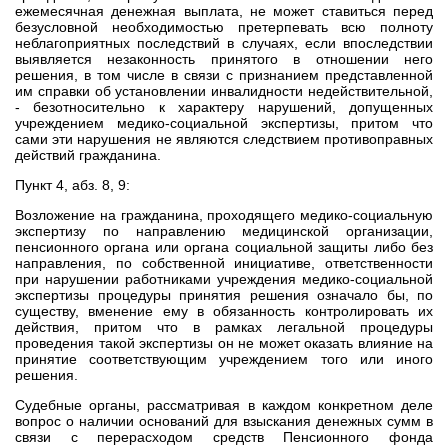
ежемесячная денежная выплата, не может ставиться перед
безусловной необходимостью претерпевать всю полноту
неблагоприятных последствий в случаях, если впоследствии
выявляется незаконность принятого в отношении него
решения, в том числе в связи с признанием представленной
им справки об установлении инвалидности недействительной,
- безотносительно к характеру нарушений, допущенных
учреждением медико-социальной экспертизы, притом что
сами эти нарушения не являются следствием противоправных
действий гражданина.
Пункт 4, абз. 8, 9:
Возложение на гражданина, проходящего медико-социальную
экспертизу по направлению медицинской организации,
пенсионного органа или органа социальной защиты либо без
направления, по собственной инициативе, ответственности
при нарушении работниками учреждения медико-социальной
экспертизы процедуры принятия решения означало бы, по
существу, вменение ему в обязанность контролировать их
действия, притом что в рамках легальной процедуры
проведения такой экспертизы он не может оказать влияние на
принятие соответствующим учреждением того или иного
решения.
Судебные органы, рассматривая в каждом конкретном деле
вопрос о наличии оснований для взыскания денежных сумм в
связи с перерасходом средств Пенсионного фонда