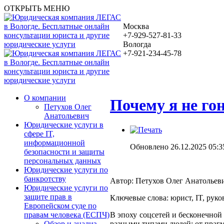
ОТКРЫТЬ МЕНЮ
Москва
+7-929-527-81-33
Вологда
+7-921-234-45-78
О компании
Почему я не го
Петухов Олег
Анатольевич
Юридические услуги в
сфере IT,
информационной
Обновлено 26.12.2025 05:3
безопасности и защиты
персональных данных
Юридические услуги по
банкротству
Автор: Петухов Олег Анатольев
Юридические услуги по
защите прав в
Ключевые слова: юрист, IT, рук
Европейском суде по
В эпоху соцсетей и бесконечной
правам человека (ЕСПЧ)
разными типами людей: от прагм
Обзор и анализ