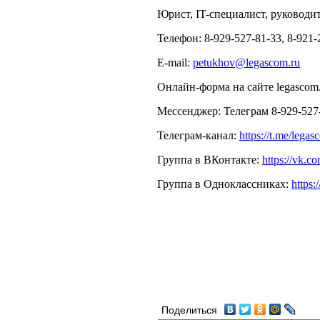
Юрист, IT-специалист, руковод
Телефон: 8-929-527-81-33, 8-921-
E‑mail:
petukhov@legascom.ru
Онлайн‑форма на сайте legascom.
Мессенджер: Телеграм 8-929-527-
Телеграм-канал:
https://t.me/lega
Группа в ВКонтакте:
https://vk.c
Группа в Одноклассниках:
https:
Поделиться