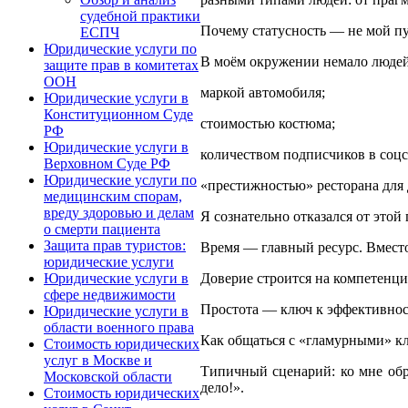
судебной практики
Почему статусность — не мой п
ЕСПЧ
Юридические услуги по
В моём окружении немало людей,
защите прав в комитетах
ООН
маркой автомобиля;
Юридические услуги в
Конституционном Суде
стоимостью костюма;
РФ
Юридические услуги в
количеством подписчиков в соцс
Верховном Суде РФ
Юридические услуги по
«престижностью» ресторана для 
медицинским спорам,
вреду здоровью и делам
Я сознательно отказался от этой
о смерти пациента
Защита прав туристов:
Время — главный ресурс. Вместо
юридические услуги
Доверие строится на компетенция
Юридические услуги в
сфере недвижимости
Простота — ключ к эффективност
Юридические услуги в
области военного права
Как общаться с «гламурными» к
Стоимость юридических
услуг в Москве и
Типичный сценарий: ко мне обра
Московской области
дело!».
Стоимость юридических