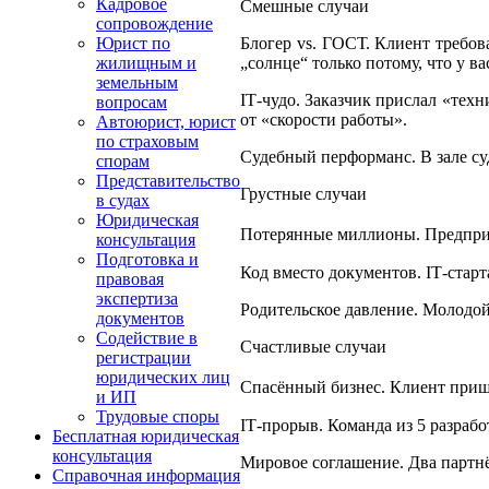
Кадровое
Смешные случаи
сопровождение
Блогер vs. ГОСТ. Клиент требов
Юрист по
„солнце“ только потому, что у в
жилищным и
земельным
IT‑чудо. Заказчик прислал «техн
вопросам
от «скорости работы».
Автоюрист, юрист
по страховым
Судебный перформанс. В зале су
спорам
Представительство
Грустные случаи
в судах
Юридическая
Потерянные миллионы. Предприни
консультация
Подготовка и
Код вместо документов. IT‑стар
правовая
экспертиза
Родительское давление. Молодой 
документов
Содействие в
Счастливые случаи
регистрации
юридических лиц
Спасённый бизнес. Клиент пришёл
и ИП
Трудовые споры
IT‑прорыв. Команда из 5 разраб
Бесплатная юридическая
консультация
Мировое соглашение. Два партнё
Справочная информация