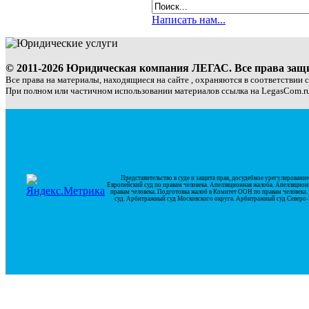
Написать нам...
© 2011-2026 Юридическая компания ЛЕГАС. Все права за
Все права на материалы, находящиеся на сайте , охраняются в соответствии 
При полном или частичном использовании материалов ссылка на LegasCom.ru
Представительство в суде и защита прав, досудебное урегулирован
Европейский суд по правам человека. Апелляционная жалоба. Апелляцион
правам человека. Подготовка жалоб в Комитет ООН по правам человек
суд. Арбитражный суд Московского округа. Арбитражный суд Северо-