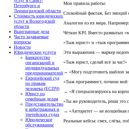
услуг в Санкт-
Мои правила работы:
Петербурге и
Ленинградской области
Спокойный фактаж. Без эмоций 
Стоимость юридических
услуг в Вологодской
Аналогии из их мира. Например:
области
Выигранные дела
Чёткие KPI. Вместо размытых «м
Часто задаваемые
вопросы
«Тыж юрист» и «тыж программис
Новости
Эти выражения — маркер недопо
Юридические услуги
Банкротство
«Тыж юрист, сделай всё за час!»
организаций и
индивидуальных
→ «Могу подготовить шаблон за 
предпринимателей
Европейский суд
«Тыж программист, почини мой 
по правам
человека (ЕСПЧ)
→ «Я специализируюсь на корпор
Юрист по
семейным делам
«Ты же руководитель, реши это 
Представительство
в арбитражных и
→ «Авторитет — не волшебная па
третейских судах
Юридическое
Реальные кейсы: смех, слёзы, по
обслуживание