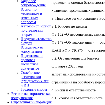
Кадровое
проведение оценки безопасности
сопровождение
Юрист по
хранение персональных данных в
жилищным и
земельным
3. Правовое регулирование в Ро
вопросам
Автоюрист, юрист
3.1. Ключевые законы
по страховым
ФЗ-152 «О персональных данных
спорам
Представительство
ФЗ-149 «Об информации» — огра
в судах
Юридическая
КоАП РФ и УК РФ — ответствен
консультация
Подготовка и
3.2. Ограничения для бизнеса
правовая
экспертиза
С 1 марта 2023 года:
документов
Содействие в
запрет на использование иност
регистрации
юридических лиц
ограничения на обработку персо
и ИП
Трудовые споры
4. Риски и ответственность
Бесплатная юридическая
консультация
4.1. Уголовная ответственность
Справочная информация