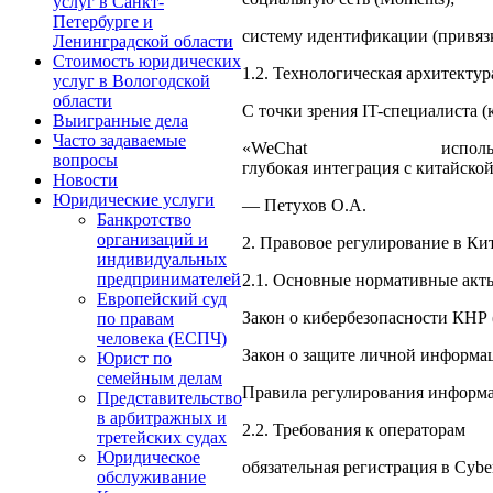
услуг в Санкт-
Петербурге и
систему идентификации (привязк
Ленинградской области
Стоимость юридических
1.2. Технологическая архитектур
услуг в Вологодской
области
С точки зрения IT-специалиста (
Выигранные дела
Часто задаваемые
«WeChat ис
вопросы
глубокая интеграция с китайско
Новости
Юридические услуги
— Петухов О.А.
Банкротство
организаций и
2. Правовое регулирование в Ки
индивидуальных
предпринимателей
2.1. Основные нормативные акт
Европейский суд
Закон о кибербезопасности КНР 
по правам
человека (ЕСПЧ)
Закон о защите личной информац
Юрист по
семейным делам
Правила регулирования информа
Представительство
в арбитражных и
2.2. Требования к операторам
третейских судах
Юридическое
обязательная регистрация в Cyber
обслуживание