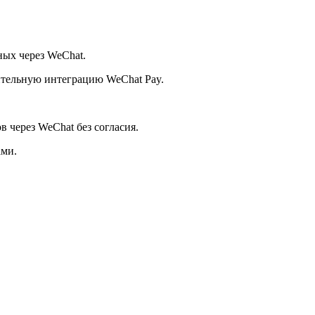
ных через WeChat.
ительную интеграцию WeChat Pay.
 через WeChat без согласия.
ами.