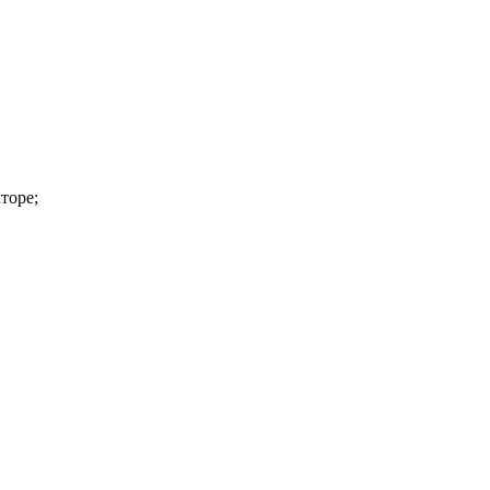
торе;