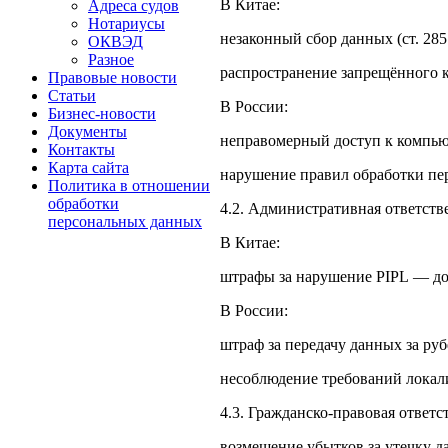
В Китае:
Адреса судов
Нотариусы
незаконный сбор данных (ст. 28
ОКВЭД
Разное
распространение запрещённого к
Правовые новости
Статьи
В России:
Бизнес-новости
Документы
неправомерный доступ к компьют
Контакты
Карта сайта
нарушение правил обработки пер
Политика в отношении
обработки
4.2. Административная ответств
персональных данных
В Китае:
штрафы за нарушение PIPL — до
В России:
штраф за передачу данных за рубе
несоблюдение требований локали
4.3. Гражданско-правовая ответс
возмещение убытков за утечку д