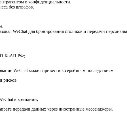
нтрагентом о конфиденциальности.
неса без штрафов.
е.
зовал WeChat для бронирования столиков и передачи персональ
3.11 КоАП РФ;
ование WeChat может привести к серьёзным последствиям.
и рисков
WeChat в компании;
апрете передачи данных через иностранные мессенджеры.