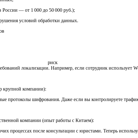
 России — от 1 000 до 50 000 руб.);
арушения условий обработки данных.
ов
вный риск 
бований локализации. Например, если сотрудник использует We
р крупной компании):
ые протоколы шифрования. Даже если вы контролируете трафик 
ственной компании (опыт работы с Китаем):
очих процессах после консультации с юристами. Теперь исполь