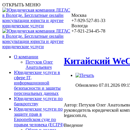
ОТКРЫТЬ МЕНЮ
Москва
+7-929-527-81-33
Вологда
+7-921-234-45-78
О компании
Китайский WeCh
Петухов Олег
Анатольевич
Юридические услуги в
сфере IT,
информационной
Обновлено 07.01.2026 09:1
безопасности и защиты
персональных данных
Юридические услуги по
банкротству
Автор: Петухов Олег Анатольев
Юридические услуги по
руководитель юридической ком
защите прав в
legascom.ru,
Европейском суде по
правам человека (ЕСПЧ)
Введение
Обзор и анализ