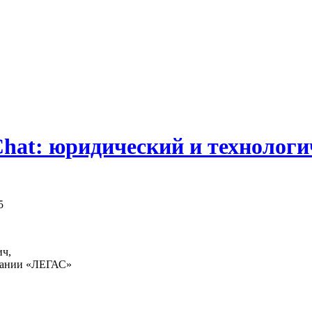
at: юридический и технологич
5
ич,
пании «ЛЕГАС»