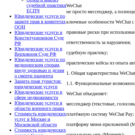
судебной практики
W
ЕСПЧ
не просто мессенджер, а полноц
Юридические услуги по
защите прав в комитетах
ключевые особенности WeChat с 
ООН
правовые риски при использован
Юридические услуги в
Конституционном Суде
ответственность за нарушения;
РФ
Юридические услуги в
судебную практику;
Верховном Суде РФ
Юридические услуги по
практические кейсы из опыта ав
медицинским спорам,
вреду здоровью и делам
1. Общая характеристика WeChat
о смерти пациента
Защита прав туристов:
1.1. Функциональные возможно
юридические услуги
Юридические услуги в
WeChat объединяет:
сфере недвижимости
Юридические услуги в
мессенджер (текстовые, голосов
области военного права
Стоимость юридических
платёжную систему WeChat Pay;
услуг в Москве и
платформу мини-приложений (Mi
Московской области
Стоимость юридических
социальную сеть (Moments);