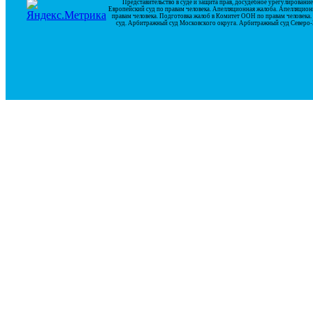
Представительство в суде и защита прав, досудебное урегулирован
Европейский суд по правам человека. Апелляционная жалоба. Апелляцион
правам человека. Подготовка жалоб в Комитет ООН по правам человек
суд. Арбитражный суд Московского округа. Арбитражный суд Северо-