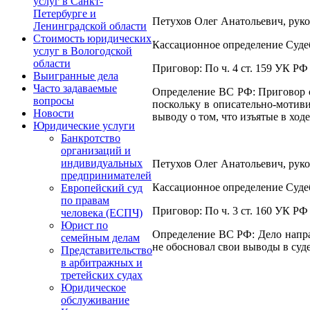
услуг в Санкт-
Петербурге и
Петухов Олег Анатольевич, руко
Ленинградской области
Стоимость юридических
Кассационное определение Суде
услуг в Вологодской
области
Приговор: По ч. 4 ст. 159 УК РФ
Выигранные дела
Часто задаваемые
Определение ВС РФ: Приговор от
вопросы
поскольку в описательно-мотив
Новости
выводу о том, что изъятые в хо
Юридические услуги
Банкротство
организаций и
индивидуальных
Петухов Олег Анатольевич, руко
предпринимателей
Кассационное определение Суде
Европейский суд
по правам
Приговор: По ч. 3 ст. 160 УК РФ
человека (ЕСПЧ)
Юрист по
Определение ВС РФ: Дело направ
семейным делам
не обосновал свои выводы в суд
Представительство
в арбитражных и
третейских судах
Юридическое
обслуживание