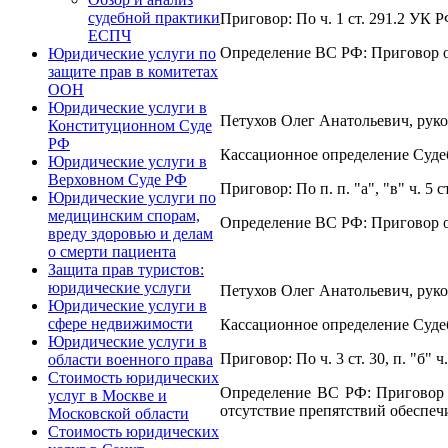
судебной практики
Приговор: По ч. 1 ст. 291.2 УК Р
ЕСПЧ
Определение ВС РФ: Приговор от
Юридические услуги по
защите прав в комитетах
ООН
Юридические услуги в
Петухов Олег Анатольевич, руко
Конституционном Суде
РФ
Кассационное определение Суде
Юридические услуги в
Верховном Суде РФ
Приговор: По п. п. "а", "в" ч. 5 с
Юридические услуги по
медицинским спорам,
Определение ВС РФ: Приговор от
вреду здоровью и делам
о смерти пациента
Защита прав туристов:
юридические услуги
Петухов Олег Анатольевич, руко
Юридические услуги в
сфере недвижимости
Кассационное определение Суде
Юридические услуги в
Приговор: По ч. 3 ст. 30, п. "б
области военного права
Стоимость юридических
Определение ВС РФ: Приговор о
услуг в Москве и
отсутствие препятствий обеспеч
Московской области
Стоимость юридических