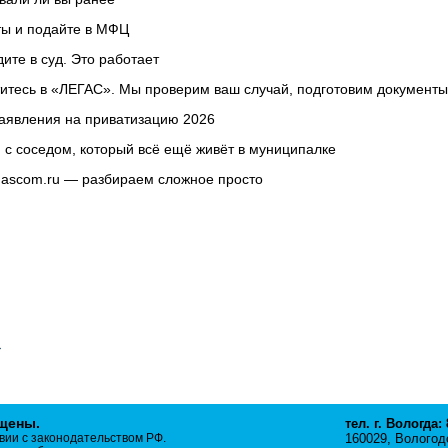
 и подайте в МФЦ
е в суд. Это работает
итесь в «ЛЕГАС». Мы проверим ваш случай, подготовим документы
вления на приватизацию 2026
оседом, который всё ещё живёт в муниципалке
com.ru — разбираем сложное просто
ищены.
тел. г. Вологда:
вии с законодательством РФ.
160029, Вологодс