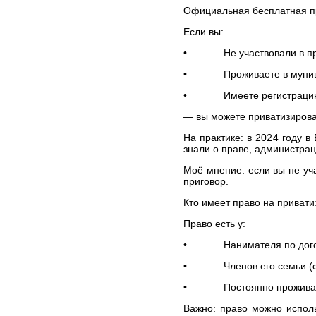
практики ЕСПЧ
Официальная бесплатная пр
ЮРИДИЧЕСКИЕ УСЛУГИ
Если вы:
ПО ЗАЩИТЕ ПРАВ В
• Не участвовали в при
КОМИТЕТАХ ООН
ЮРИДИЧЕСКИЕ УСЛУГИ В
• Проживаете в муниципа
КОНСТИТУЦИОННОМ
СУДЕ РФ
• Имеете регистрацию и
ЮРИДИЧЕСКИЕ УСЛУГИ В
— вы можете приватизироват
ВЕРХОВНОМ СУДЕ РФ
На практике: в 2024 году в
ЮРИДИЧЕСКИЕ УСЛУГИ
знали о праве, администрац
ПО МЕДИЦИНСКИМ
СПОРАМ, ВРЕДУ
Моё мнение: если вы не уч
ЗДОРОВЬЮ И ДЕЛАМ О
приговор.
СМЕРТИ ПАЦИЕНТА
ЗАЩИТА ПРАВ
Кто имеет право на приват
ТУРИСТОВ:
ЮРИДИЧЕСКИЕ УСЛУГИ
Право есть у:
ЮРИДИЧЕСКИЕ УСЛУГИ В
• Нанимателя по догово
СФЕРЕ НЕДВИЖИМОСТИ
• Членов его семьи (супр
ЮРИДИЧЕСКИЕ УСЛУГИ В
ОБЛАСТИ ВОЕННОГО
• Постоянно проживающ
ПРАВА
СТОИМОСТЬ
Важно: право можно исполь