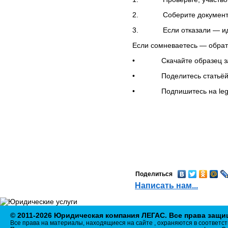
ИНФОРМАЦИЯ
2. Соберите документы
Адреса судов
Нотариусы
3. Если отказали — идит
ОКВЭД
Если сомневаетесь — обрат
Разное
• Скачайте образец зая
ПРАВОВЫЕ НОВОСТИ
• Поделитесь статьёй с с
СТАТЬИ
• Подпишитесь на legas
БИЗНЕС-НОВОСТИ
ДОКУМЕНТЫ
КОНТАКТЫ
КАРТА САЙТА
ПОЛИТИКА В
ОТНОШЕНИИ ОБРАБОТКИ
ПЕРСОНАЛЬНЫХ
ДАННЫХ
Поделиться
Написать нам...
© 2011-2026 Юридическая компания ЛЕГАС. Все права защ
Все права на материалы, находящиеся на сайте , охраняются в соответст