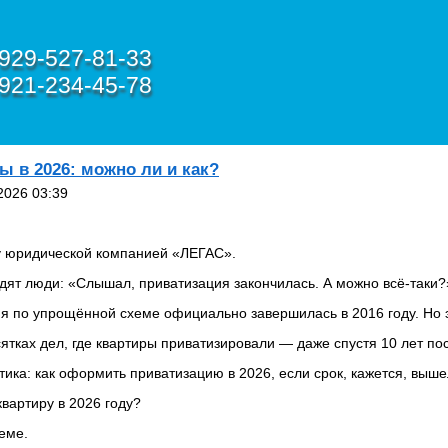
929-527-81-33
921-234-45-78
ы в 2026: можно ли и как?
2026 03:39
у юридической компанией «ЛЕГАС».
дят люди: «Слышал, приватизация закончилась. А можно всё-таки?
я по упрощённой схеме официально завершилась в 2016 году. Но э
сятках дел, где квартиры приватизировали — даже спустя 10 лет по
тика: как оформить приватизацию в 2026, если срок, кажется, выше
вартиру в 2026 году?
еме.