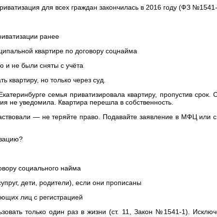
иватизация для всех граждан закончилась в 2016 году (ФЗ №1541-
ватизации ранее
льной квартире по договору соцнайма
 не были сняты с учёта
ь квартиру, но только через суд.
 Екатеринбурге семья приватизировала квартиру, пропустив срок. С
ия не уведомила. Квартира перешла в собственность.
аствовали — не теряйте право. Подавайте заявление в МФЦ или ср
изацию?
ру социального найма
уг, дети, родители), если они прописаны
их лиц с регистрацией
зовать только один раз в жизни (ст. 11, Закон №1541-1). Исклю