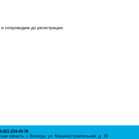
 и сопроводим до регистрации.
 8-921-234-45-78
кая область, г. Вологда, ул. Машиностроительная, д. 19.