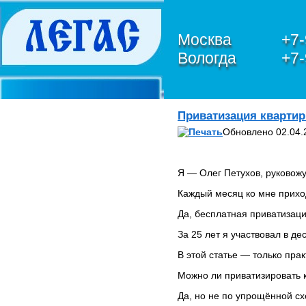
Москва
+7-
Вологда
+7-
О КОМПАНИИ
Приватизация квартир
Петухов Олег Анатольевич
Обновлено 02.04.
ЮРИДИЧЕСКИЕ УСЛУГИ В
СФЕРЕ IT,
ИНФОРМАЦИОННОЙ
БЕЗОПАСНОСТИ И
Я — Олег Петухов, руковож
ЗАЩИТЫ
Каждый месяц ко мне прихо
ПЕРСОНАЛЬНЫХ
ДАННЫХ
Да, бесплатная приватизаци
ЮРИДИЧЕСКИЕ УСЛУГИ
ПО БАНКРОТСТВУ
За 25 лет я участвовал в де
ЮРИДИЧЕСКИЕ УСЛУГИ
В этой статье — только прак
ПО ЗАЩИТЕ ПРАВ В
ЕВРОПЕЙСКОМ СУДЕ ПО
Можно ли приватизировать к
ПРАВАМ ЧЕЛОВЕКА
(ЕСПЧ)
Да, но не по упрощённой сх
Обзор и анализ судебной