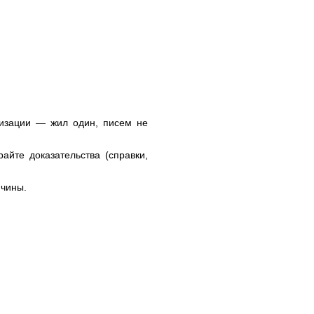
тизации — жил один, писем не
айте доказательства (справки,
ичины.