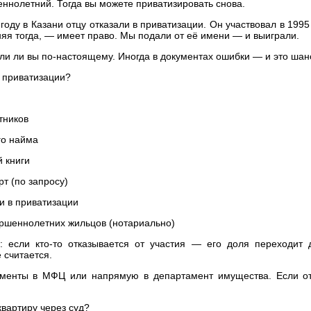
ннолетний. Тогда вы можете приватизировать снова.
году в Казани отцу отказали в приватизации. Он участвовал в 1995
яя тогда, — имеет право. Мы подали от её имени — и выиграли.
али ли вы по-настоящему. Иногда в документах ошибки — и это шан
 приватизации?
ников
о найма
книги
(по запросу)
в приватизации
ннолетних жильцов (нотариально)
: если кто-то отказывается от участия — его доля переходит 
 считается.
ументы в МФЦ или напрямую в департамент имущества. Если о
вартиру через суд?