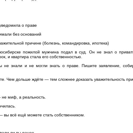
едомила о праве
али без оснований
тельной причине (болезнь, командировка, ипотека)
восибирске пожилой мужчина подал в суд. Он не знал о прива
ок, и квартира стала его собственностью.
вы не знали и не могли знать о праве. Пишите заявление, собир
йте. Чем дольше ждёте — тем сложнее доказать уважительность пр
 не миф, а реальность.
нчилась.
— вы всё ещё можете стать собственником.
али ли вы ранее