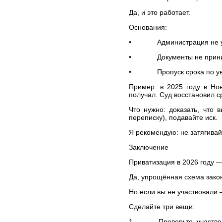
арбитражных и третейских
Да, и это работает.
судах
Юридическое
Основания:
обслуживание
• Администрация не ув
Кадровое сопровождение
• Документы не приним
Юрист по жилищным и
земельным вопросам
• Пропуск срока по уважи
Автоюрист, юрист по
страховым спорам
Пример: в 2025 году в Но
получал. Суд восстановил ср
Представительство в
судах
Что нужно: доказать, что 
переписку), подавайте иск.
Юридическая
консультация
Я рекомендую: не затягива
Подготовка и правовая
экспертиза документов
Заключение
Содействие в регистрации
Приватизация в 2026 году —
юридических лиц и ИП
Да, упрощённая схема зако
Трудовые споры
Но если вы не участвовали 
БЕСПЛАТНАЯ
ЮРИДИЧЕСКАЯ
Сделайте три вещи:
КОНСУЛЬТАЦИЯ
СПРАВОЧНАЯ
1. Проверьте, участвов