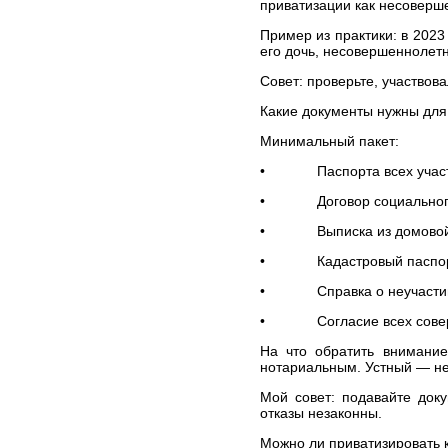
ЮРИДИЧЕСКИХ УСЛУГ В
приватизации как несоверше
МОСКВЕ И МОСКОВСКОЙ
Пример из практики: в 2023 
ОБЛАСТИ
его дочь, несовершеннолетн
СТОИМОСТЬ
ЮРИДИЧЕСКИХ УСЛУГ В
Совет: проверьте, участвов
САНКТ-ПЕТЕРБУРГЕ И
ЛЕНИНГРАДСКОЙ
Какие документы нужны для
ОБЛАСТИ
Минимальный пакет:
СТОИМОСТЬ
ЮРИДИЧЕСКИХ УСЛУГ В
• Паспорта всех участ
ВОЛОГОДСКОЙ ОБЛАСТИ
• Договор социальног
ВЫИГРАННЫЕ ДЕЛА
ЧАСТО ЗАДАВАЕМЫЕ
• Выписка из домовой 
ВОПРОСЫ
• Кадастровый паспорт 
НОВОСТИ
• Справка о неучастии 
ЮРИДИЧЕСКИЕ УСЛУГИ
Банкротство организаций
• Согласие всех соверше
и индивидуальных
предпринимателей
На что обратить внимание
Европейский суд по
нотариальным. Устный — не
правам человека (ЕСПЧ)
Мой совет: подавайте док
Юрист по семейным
отказы незаконны.
делам
Можно ли приватизировать к
Представительство в