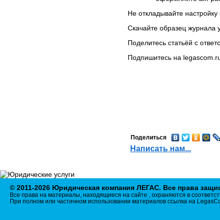
ИНФОРМАЦИЯ
Не откладывайте настройку 
Адреса судов
Нотариусы
Скачайте образец журнала 
ОКВЭД
Поделитесь статьёй с ответ
Разное
Подпишитесь на legascom.r
ПРАВОВЫЕ НОВОСТИ
СТАТЬИ
БИЗНЕС-НОВОСТИ
ДОКУМЕНТЫ
КОНТАКТЫ
КАРТА САЙТА
ПОЛИТИКА В
Поделиться
ОТНОШЕНИИ ОБРАБОТКИ
Написать нам...
ПЕРСОНАЛЬНЫХ
ДАННЫХ
© 2011-2026 Юридическая компания ЛЕГАС. Все права защ
Все права на материалы, находящиеся на сайте , охраняются в соответст
При полном или частичном использовании материалов ссылка на LegasCo