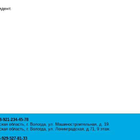
дент.
 8-921-234-45-78
кая область, г. Вологда, ул. Машиностроительная, д. 19.
кая область, г. Вологда, ул. Ленинградская, д.71, 9 этаж.
8-929-527-81-33