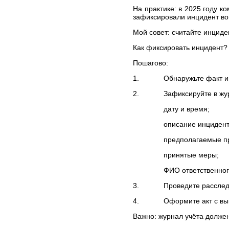
практики ЕСПЧ
На практике: в 2025 году к
зафиксировали инцидент во
ЮРИДИЧЕСКИЕ УСЛУГИ
ПО ЗАЩИТЕ ПРАВ В
Мой совет: считайте инцид
КОМИТЕТАХ ООН
Как фиксировать инцидент?
ЮРИДИЧЕСКИЕ УСЛУГИ В
КОНСТИТУЦИОННОМ
Пошагово:
СУДЕ РФ
1. Обнаружьте факт инцид
ЮРИДИЧЕСКИЕ УСЛУГИ В
ВЕРХОВНОМ СУДЕ РФ
2. Зафиксируйте в журн
ЮРИДИЧЕСКИЕ УСЛУГИ
ПО МЕДИЦИНСКИМ
дату и время;
СПОРАМ, ВРЕДУ
описание инцидент
ЗДОРОВЬЮ И ДЕЛАМ О
СМЕРТИ ПАЦИЕНТА
предполагаемые при
ЗАЩИТА ПРАВ
ТУРИСТОВ:
принятые меры;
ЮРИДИЧЕСКИЕ УСЛУГИ
ФИО ответственног
ЮРИДИЧЕСКИЕ УСЛУГИ В
СФЕРЕ НЕДВИЖИМОСТИ
3. Проведите расследова
ЮРИДИЧЕСКИЕ УСЛУГИ В
4. Оформите акт с выво
ОБЛАСТИ ВОЕННОГО
ПРАВА
Важно: журнал учёта долже
СТОИМОСТЬ