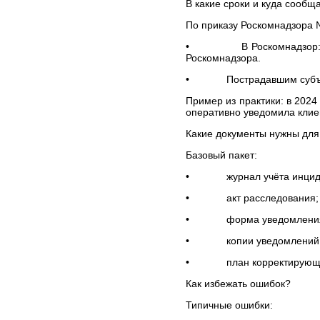
ЮРИДИЧЕСКИХ УСЛУГ В
В какие сроки и куда сообщ
МОСКВЕ И МОСКОВСКОЙ
По приказу Роскомнадзора №
ОБЛАСТИ
СТОИМОСТЬ
• В Роскомнадзор: в теч
ЮРИДИЧЕСКИХ УСЛУГ В
Роскомнадзора.
САНКТ-ПЕТЕРБУРГЕ И
ЛЕНИНГРАДСКОЙ
• Пострадавшим субъектам
ОБЛАСТИ
Пример из практики: в 2024
СТОИМОСТЬ
оперативно уведомила клие
ЮРИДИЧЕСКИХ УСЛУГ В
ВОЛОГОДСКОЙ ОБЛАСТИ
Какие документы нужны для
ВЫИГРАННЫЕ ДЕЛА
Базовый пакет:
ЧАСТО ЗАДАВАЕМЫЕ
ВОПРОСЫ
• журнал учёта инциде
НОВОСТИ
• акт расследования;
ЮРИДИЧЕСКИЕ УСЛУГИ
• форма уведомления в 
Банкротство организаций
и индивидуальных
• копии уведомлений по
предпринимателей
Европейский суд по
• план корректирующих
правам человека (ЕСПЧ)
Как избежать ошибок?
Юрист по семейным
делам
Типичные ошибки:
Представительство в