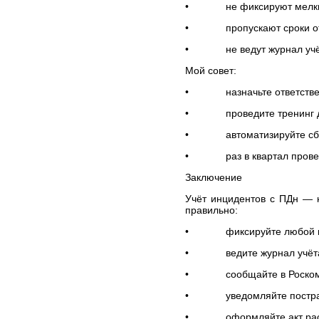
• не фиксируют мелкие и
арбитражных и третейских
судах
• пропускают сроки отч
Юридическое
• не ведут журнал учёт
обслуживание
Кадровое сопровождение
Мой совет:
Юрист по жилищным и
• назначьте ответственн
земельным вопросам
Автоюрист, юрист по
• проведите тренинг для 
страховым спорам
• автоматизируйте сбор 
Представительство в
судах
• раз в квартал проверяй
Юридическая
Заключение
консультация
Подготовка и правовая
Учёт инцидентов с ПДн — 
экспертиза документов
правильно:
Содействие в регистрации
• фиксируйте любой под
юридических лиц и ИП
• ведите журнал учёта (
Трудовые споры
• сообщайте в Роскомнад
БЕСПЛАТНАЯ
ЮРИДИЧЕСКАЯ
• уведомляйте пострада
КОНСУЛЬТАЦИЯ
СПРАВОЧНАЯ
• оформляйте акт расс