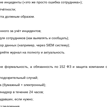
нциденты («это же просто ошибка сотрудника»);
ётности;
а должным образом.
ого за учёт инцидентов;
сотрудников (как выявлять и сообщать);
данных (например, через SIEM систему);
те журнал на полноту и актуальность.
не формальность, а обязанность по 152 ФЗ и защита компании о
озрительный случай;
бумажный + электронный);
зор в течение 24 часов;
вших, если нужно;
ледования.