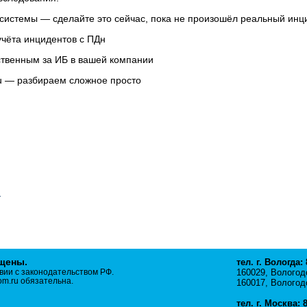
системы — сделайте это сейчас, пока не произошёл реальный инци
учёта инцидентов с ПДн
ственным за ИБ в вашей компании
u — разбираем сложное просто
ищены.
тел. г. Вологда:
вии с законодательством РФ.
160029, Вологодс
m.ru обязательна.
160017, Вологодс
тел. г. Москва: 