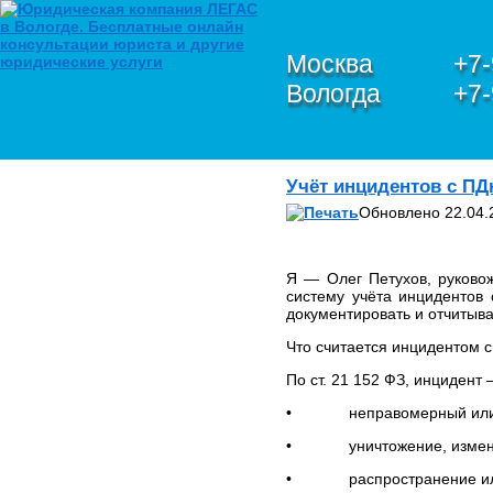
Москва
+7-
Вологда
+7-
О КОМПАНИИ
Учёт инцидентов с ПД
Петухов Олег Анатольевич
Обновлено 22.04.
ЮРИДИЧЕСКИЕ УСЛУГИ В
СФЕРЕ IT,
ИНФОРМАЦИОННОЙ
БЕЗОПАСНОСТИ И
Я — Олег Петухов, руково
ЗАЩИТЫ
систему учёта инцидентов 
ПЕРСОНАЛЬНЫХ
документировать и отчитыват
ДАННЫХ
Что считается инцидентом 
ЮРИДИЧЕСКИЕ УСЛУГИ
ПО БАНКРОТСТВУ
По ст. 21 152 ФЗ, инцидент 
ЮРИДИЧЕСКИЕ УСЛУГИ
• неправомерный или сл
ПО ЗАЩИТЕ ПРАВ В
ЕВРОПЕЙСКОМ СУДЕ ПО
• уничтожение, изменени
ПРАВАМ ЧЕЛОВЕКА
(ЕСПЧ)
• распространение или п
Обзор и анализ судебной