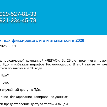
929-527-81-33
921-234-45-78
н: как фиксировать и отчитываться в 2026
2026 03:31
жу юридической компанией «ЛЕГАС». За 25 лет практики я помог
с ПДн и избежать штрафов Роскомнадзора. В этой статье — толь
ься по закону в 2026 году.
с ПДн?
— это:
учайный доступ к ПДн;
е, блокирование, копирование данных;
редоставление доступа третьим лицам.