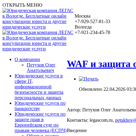
ОТКРЫТЬ МЕНЮ
Москва
+7-929-527-81-33
Вологда
+7-921-234-45-78
О компании
WAF и защита 
Петухов Олег
Анатольевич
Юридические услуги в
сфере IT,
информационной
Обновлено 22.04.2026 03:3
безопасности и защиты
персональных данных
Юридические услуги по
банкротству
Автор: Петухов Олег Анатольев
Юридические услуги по
защите прав в
Контакты: legascom.ru,
petukhov@
Европейском суде по
Введение
правам человека (ЕСПЧ)
Обзор и анализ