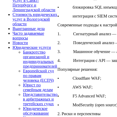
услуг в Санкт-
Петербурге и
• блокировка SQL инъекций,
Ленинградской области
Стоимость юридических
• интеграция с SIEM система
услуг в Вологодской
области
Современные подходы к настро
Выигранные дела
Часто задаваемые
1. Сигнатурный анализ — сопо
вопросы
2. Поведенческий анализ — в
Новости
Юридические услуги
3. Машинное обучение — адап
Банкротство
организаций и
4. Интеграция с API — защит
индивидуальных
предпринимателей
Популярные решения:
Европейский суд
по правам
• Cloudflare WAF;
человека (ЕСПЧ)
Юрист по
• AWS WAF;
семейным делам
Представительство
• F5 Advanced WAF;
в арбитражных и
третейских судах
• ModSecurity (open source)
Юридическое
обслуживание
2. Риски и перспективы