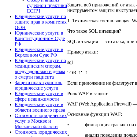
Защита веб приложений от атак 
судебной практики
инструментом защиты выступает 
ЕСПЧ
Юридические услуги по
1. Техническая составляющая: 
защите прав в комитетах
ООН
Что такое SQL инъекция?
Юридические услуги в
Конституционном Суде
SQL инъекция — это атака, при 
РФ
Юридические услуги в
Пример атаки:
Верховном Суде РФ
Юридические услуги по
sql
медицинским спорам,
вреду здоровью и делам
' OR '1'='1
о смерти пациента
Защита прав туристов:
Если приложение не фильтрует 
юридические услуги
Роль WAF в защите
Юридические услуги в
сфере недвижимости
WAF (Web Application Firewall)
Юридические услуги в
области военного права
Основные функции WAF:
Стоимость юридических
услуг в Москве и
• фильтрация трафика на осн
Московской области
Стоимость юридических
• анализ поведения пользов