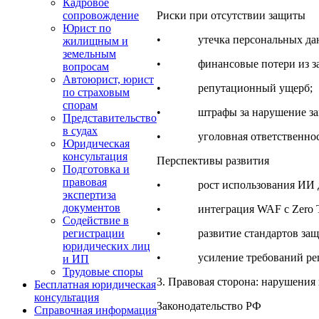
Кадровое
Риски при отсутствии защиты
сопровождение
Юрист по
• утечка персональных дан
жилищным и
земельным
• финансовые потери из за п
вопросам
Автоюрист, юрист
• репутационный ущерб;
по страховым
спорам
• штрафы за нарушение закон
Представительство
в судах
• уголовная ответственность
Юридическая
консультация
Перспективы развития
Подготовка и
правовая
• рост использования ИИ дл
экспертиза
документов
• интеграция WAF с Zero Tru
Содействие в
• развитие стандартов защи
регистрации
юридических лиц
• усиление требований регул
и ИП
Трудовые споры
3. Правовая сторона: нарушения 
Бесплатная юридическая
консультация
Законодательство РФ
Справочная информация