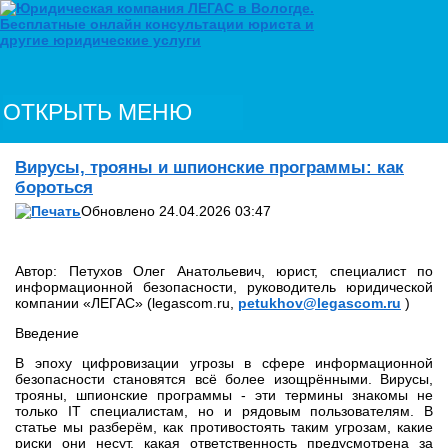
ОТКРЫТЬ МЕНЮ
Вирусы, трояны и шпионские программы: как
бороться
Обновлено 24.04.2026 03:47
Автор: Петухов Олег Анатольевич, юрист, специалист по
информационной безопасности, руководитель юридической
компании «ЛЕГАС» (legascom.ru,
petukhov@legascom.ru
)
Введение
В эпоху цифровизации угрозы в сфере информационной
безопасности становятся всё более изощрёнными. Вирусы,
трояны, шпионские программы - эти термины знакомы не
только IT специалистам, но и рядовым пользователям. В
статье мы разберём, как противостоять таким угрозам, какие
риски они несут, какая ответственность предусмотрена за