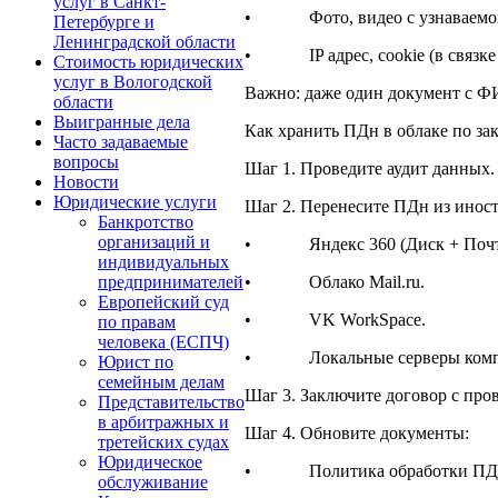
услуг в Санкт-
• Фото, видео с узнаваемой
Петербурге и
Ленинградской области
• IP адрес, cookie (в связке 
Стоимость юридических
услуг в Вологодской
Важно: даже один документ с Ф
области
Выигранные дела
Как хранить ПДн в облаке по за
Часто задаваемые
вопросы
Шаг 1. Проведите аудит данных.
Новости
Юридические услуги
Шаг 2. Перенесите ПДн из иностр
Банкротство
организаций и
• Яндекс 360 (Диск + Почт
индивидуальных
• Облако Mail.ru.
предпринимателей
Европейский суд
• VK WorkSpace.
по правам
человека (ЕСПЧ)
• Локальные серверы комп
Юрист по
семейным делам
Шаг 3. Заключите договор с пров
Представительство
в арбитражных и
Шаг 4. Обновите документы:
третейских судах
Юридическое
• Политика обработки ПД
обслуживание