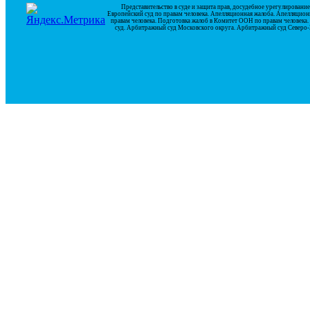
Представительство в суде и защита прав, досудебное урегулирован
Европейский суд по правам человека. Апелляционная жалоба. Апелляцион
правам человека. Подготовка жалоб в Комитет ООН по правам человек
суд. Арбитражный суд Московского округа. Арбитражный суд Северо-