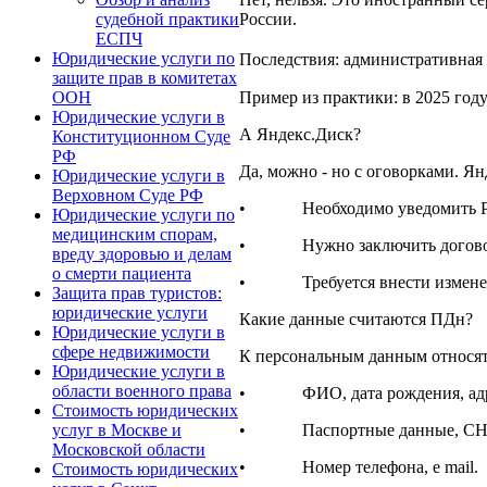
России.
судебной практики
ЕСПЧ
Юридические услуги по
Последствия: административная 
защите прав в комитетах
Пример из практики: в 2025 год
ООН
Юридические услуги в
А Яндекс.Диск?
Конституционном Суде
РФ
Да, можно - но с оговорками. Ян
Юридические услуги в
Верховном Суде РФ
• Необходимо уведомить Роско
Юридические услуги по
медицинским спорам,
• Нужно заключить договор с
вреду здоровью и делам
о смерти пациента
• Требуется внести изменения 
Защита прав туристов:
юридические услуги
Какие данные считаются ПДн?
Юридические услуги в
сфере недвижимости
К персональным данным относят
Юридические услуги в
области военного права
• ФИО, дата рождения, адр
Стоимость юридических
• Паспортные данные, СН
услуг в Москве и
Московской области
• Номер телефона, e mail.
Стоимость юридических