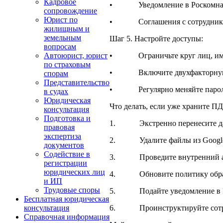
Кадровое
• Уведомление в Роскомнадзор
сопровождение
Юрист по
• Соглашения с сотрудниками
жилищным и
земельным
Шаг 5. Настройте доступы:
вопросам
• Ограничьте круг лиц, име
Автоюрист, юрист
по страховым
• Включите двухфакторную 
спорам
Представительство
• Регулярно меняйте парол
в судах
Юридическая
Что делать, если уже храните ПД
консультация
Подготовка и
1. Экстренно перенесите данн
правовая
экспертиза
2. Удалите файлы из Google D
документов
Содействие в
3. Проведите внутренний аудит 
регистрации
юридических лиц
4. Обновите политику обработ
и ИП
Трудовые споры
5. Подайте уведомление в Роско
Бесплатная юридическая
6. Проинструктируйте сотрудн
консультация
Справочная информация