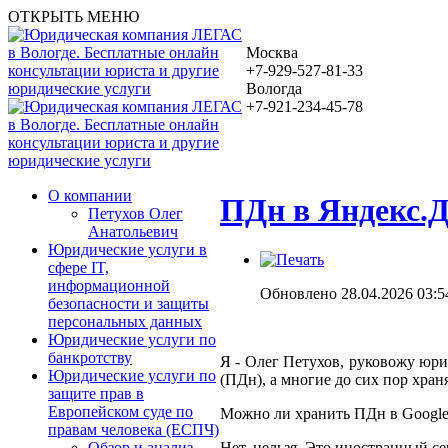
ОТКРЫТЬ МЕНЮ
Москва
+7-929-527-81-33
Вологда
+7-921-234-45-78
О компании
ПДн в Яндекс.Д
Петухов Олег
Анатольевич
Юридические услуги в
сфере IT,
информационной
Обновлено 28.04.2026 03:5
безопасности и защиты
персональных данных
Юридические услуги по
банкротству
Я - Олег Петухов, руковожу юри
Юридические услуги по
(ПДн), а многие до сих пор храня
защите прав в
Европейском суде по
Можно ли хранить ПДн в Google
правам человека (ЕСПЧ)
Нет, нельзя. Это иностранный се
Обзор и анализ