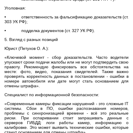
Уголовная:
• ответственность за фальсификацию доказательств (ст.
303 УК РФ);
• подделка документов (ст. 327 УК РФ).
5. Взгляд с разных позиций
Юрист (Петухов О. А.):
«Ключевой момент - сбор доказательств. Часто водители
упускают сроки подачи жалобы или не могут подтвердить свою
правоту. Рекомендую фиксировать все обстоятельства на
месте: фото, видео, показания свидетелей. Также важно
проверять корректность данных в постановлении - ошибки в
номере автомобиля или дате могут стать основанием для
отмены штрафа».
Специалист по информационной безопасности:
«Современные камеры фиксации нарушений - это сложные IT
системы. Сбои в ПО, ошибки распознавания номеров,
проблемы с синхронизацией времени - всё это реальные
риски. При оспаривании стоит запрашивать данные с
серверов ГИБДД: логи работы камер, информацию о
калибровке. Это может выявить технические ошибки, которые
станут основанием для отмены штрафа».