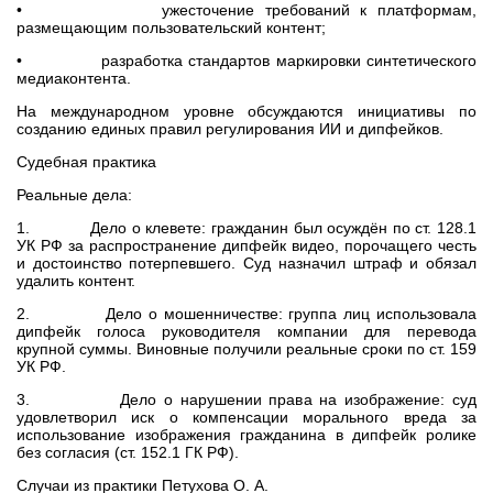
• ужесточение требований к платформам,
размещающим пользовательский контент;
• разработка стандартов маркировки синтетического
медиаконтента.
На международном уровне обсуждаются инициативы по
созданию единых правил регулирования ИИ и дипфейков.
Судебная практика
Реальные дела:
1. Дело о клевете: гражданин был осуждён по ст. 128.1
УК РФ за распространение дипфейк видео, порочащего честь
и достоинство потерпевшего. Суд назначил штраф и обязал
удалить контент.
2. Дело о мошенничестве: группа лиц использовала
дипфейк голоса руководителя компании для перевода
крупной суммы. Виновные получили реальные сроки по ст. 159
УК РФ.
3. Дело о нарушении права на изображение: суд
удовлетворил иск о компенсации морального вреда за
использование изображения гражданина в дипфейк ролике
без согласия (ст. 152.1 ГК РФ).
Случаи из практики Петухова О. А.