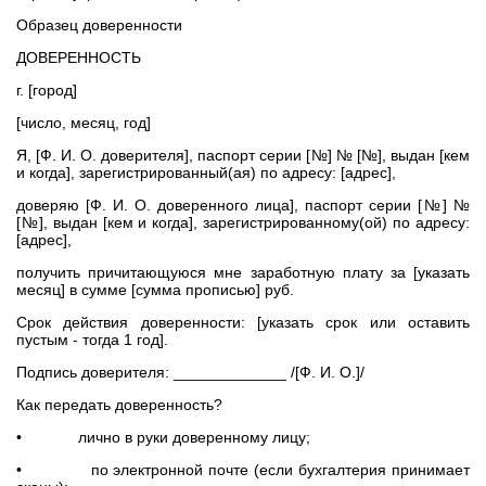
Образец доверенности
ДОВЕРЕННОСТЬ
г. [город]
[число, месяц, год]
Я, [Ф. И. О. доверителя], паспорт серии [№] № [№], выдан [кем
и когда], зарегистрированный(ая) по адресу: [адрес],
доверяю [Ф. И. О. доверенного лица], паспорт серии [№] №
[№], выдан [кем и когда], зарегистрированному(ой) по адресу:
[адрес],
получить причитающуюся мне заработную плату за [указать
месяц] в сумме [сумма прописью] руб.
Срок действия доверенности: [указать срок или оставить
пустым - тогда 1 год].
Подпись доверителя: _____________ /[Ф. И. О.]/
Как передать доверенность?
• лично в руки доверенному лицу;
• по электронной почте (если бухгалтерия принимает