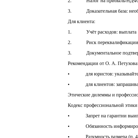
2. Налог на прибыль/НДФЛ: сум
3. Доказательная база: необхо
Для клиента:
1. Учёт расходов: выплата «гон
2. Риск переквалификации: есл
3. Документальное подтвержде
Рекомендации от О. А. Петухова
• для юристов: указывайте в ак
• для клиентов: запрашивайте
Этические дилеммы и професси
Кодекс профессиональной этики 
• Запрет на гарантии выигрыша
• Обязанность информировать к
• Разумность размера (п. 4 ст