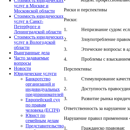
Стоимость юридических
услуг в Москве и
Риски и перспективы
Московской области
Стоимость юридических
Риски:
услуг в Санкт-
Петербурге и
1. Непризнание судом: если ус
Ленинградской области
Стоимость юридических
2. Злоупотребление правом: ес
услуг в Вологодской
области
3. Этические вопросы: в адвок
Выигранные дела
Часто задаваемые
4. Проблемы с взысканием: как
вопросы
Новости
Перспективы:
Юридические услуги
1. Стимулирование качества ус
Банкротство
организаций и
2. Доступность правосудия: дл
индивидуальных
предпринимателей
3. Развитие рынка юридических
Европейский суд
по правам
Ответственность за нарушение з
человека (ЕСПЧ)
Юрист по
Нарушение правил применения «г
семейным делам
Представительство
1. Гражданско правовая: