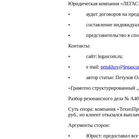
Юридическая компания «ЛЕГАС»
• аудит договоров на предме
• составление индивидуальны
• представительство в спора
Контакты:
• сайт: legascom.ru;
• e mail:
petukhov@legasco
• автор статьи: Петухов Олег 
«Грамотно структурированный „г
Разбор резонансного дела № А40
Суть спора: компания «ТехноПро
руб., но клиент отказался выпла
Аргументы сторон:
• Юрист: предоставил все проц