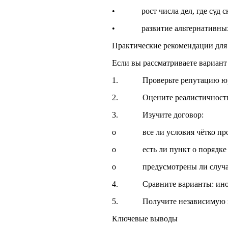
• рост числа дел, где суд сни
• развитие альтернативных мод
Практические рекомендации для
Если вы рассматриваете вариант
1. Проверьте репутацию юрист
2. Оцените реалистичность об
3. Изучите договор:
o все ли условия чётко про
o есть ли пункт о порядке р
o предусмотрены ли случаи, к
4. Сравните варианты: иногда 
5. Получите независимую конс
Ключевые выводы