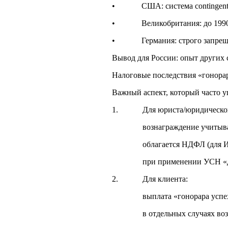
• США: система contingent fee
• Великобритания: до 1990 х г
• Германия: строго запрещён в
Вывод для России: опыт других 
Налоговые последствия «гонора
Важный аспект, который часто уп
1. Для юриста/юридической
вознаграждение учитываетс
облагается НДФЛ (для ИП) и
при применении УСН «доходы 
2. Для клиента:
выплата «гонорара успеха» не
в отдельных случаях возможна