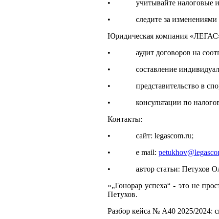
• учитывайте налоговые и э
• следите за изменениями за
Юридическая компания «ЛЕГАС»
• аудит договоров на соотв
• составление индивидуальны
• представительство в спора
• консультации по налоговы
Контакты:
• сайт: legascom.ru;
• e mail:
petukhov@legasco
• автор статьи: Петухов Олег 
«„Гонорар успеха“ - это не про
Петухов.
Разбор кейса № А40 2025/2024: 