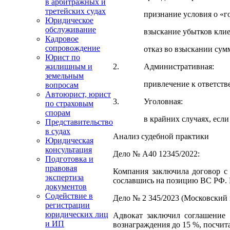
в арбитражных и
третейских судах
признание условия о «гонора
Юридическое
обслуживание
взыскание убытков клиентом,
Кадровое
сопровождение
отказ во взыскании суммы «го
Юрист по
2. Административная:
жилищным и
земельным
привлечение к ответственности
вопросам
Автоюрист, юрист
3. Уголовная:
по страховым
спорам
в крайних случаях, если «гоно
Представительство
в судах
Анализ судебной практики
Юридическая
консультация
Дело № А40 12345/2022:
Подготовка и
правовая
Компания заключила договор с 
экспертиза
сославшись на позицию ВС РФ. 
документов
Содействие в
Дело № 2 345/2023 (Московский 
регистрации
юридических лиц
Адвокат заключил соглашение 
и ИП
вознаграждения до 15 %, посчит