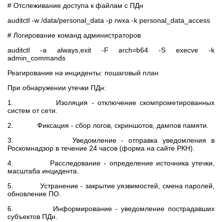
# Отслеживание доступа к файлам с ПДн
auditctl -w /data/personal_data -p rwxa -k personal_data_access
# Логирование команд администраторов
auditctl -a always,exit -F arch=b64 -S execve -k
admin_commands
Реагирование на инциденты: пошаговый план
При обнаружении утечки ПДн:
1. Изоляция - отключение скомпрометированных
систем от сети.
2. Фиксация - сбор логов, скриншотов, дампов памяти.
3. Уведомление - отправка уведомления в
Роскомнадзор в течение 24 часов (форма на сайте РКН).
4. Расследование - определение источника утечки,
масштаба инцидента.
5. Устранение - закрытие уязвимостей, смена паролей,
обновление ПО.
6. Информирование - уведомление пострадавших
субъектов ПДн.