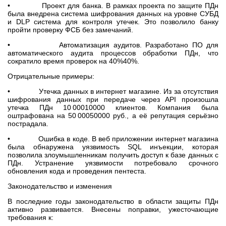
• Проект для банка. В рамках проекта по защите ПДн
была внедрена система шифрования данных на уровне СУБД
и DLP система для контроля утечек. Это позволило банку
пройти проверку ФСБ без замечаний.
• Автоматизация аудитов. Разработано ПО для
автоматического аудита процессов обработки ПДн, что
сократило время проверок на 40%40%.
Отрицательные примеры:
• Утечка данных в интернет магазине. Из за отсутствия
шифрования данных при передаче через API произошла
утечка ПДн 10 00010000 клиентов. Компания была
оштрафована на 50 00050000 руб., а её репутация серьёзно
пострадала.
• Ошибка в коде. В веб приложении интернет магазина
была обнаружена уязвимость SQL инъекции, которая
позволила злоумышленникам получить доступ к базе данных с
ПДн. Устранение уязвимости потребовало срочного
обновления кода и проведения пентеста.
Законодательство и изменения
В последние годы законодательство в области защиты ПДн
активно развивается. Внесены поправки, ужесточающие
требования к: