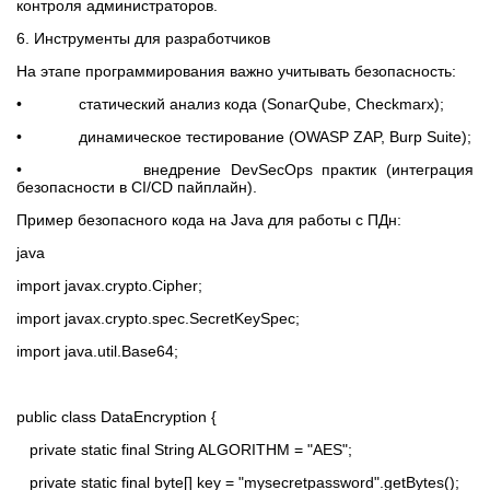
контроля администраторов.
6. Инструменты для разработчиков
На этапе программирования важно учитывать безопасность:
• статический анализ кода (SonarQube, Checkmarx);
• динамическое тестирование (OWASP ZAP, Burp Suite);
• внедрение DevSecOps практик (интеграция
безопасности в CI/CD пайплайн).
Пример безопасного кода на Java для работы с ПДн:
java
import javax.crypto.Cipher;
import javax.crypto.spec.SecretKeySpec;
import java.util.Base64;
public class DataEncryption {
private static final String ALGORITHM = "AES";
private static final byte[] key = "mysecretpassword".getBytes();