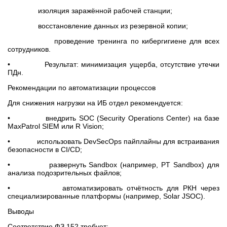
изоляция заражённой рабочей станции;
восстановление данных из резервной копии;
проведение тренинга по кибергигиене для всех
сотрудников.
• Результат: минимизация ущерба, отсутствие утечки
ПДн.
Рекомендации по автоматизации процессов
Для снижения нагрузки на ИБ отдел рекомендуется:
• внедрить SOC (Security Operations Center) на базе
MaxPatrol SIEM или R Vision;
• использовать DevSecOps пайплайны для встраивания
безопасности в CI/CD;
• развернуть Sandbox (например, PT Sandbox) для
анализа подозрительных файлов;
• автоматизировать отчётность для РКН через
специализированные платформы (например, Solar JSOC).
Выводы
Соответствие ФЗ 152 требует: