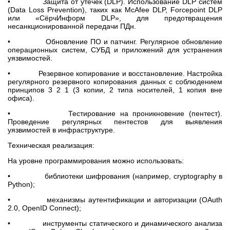
• Защита от утечек (DLP). Использование DLP систем
(Data Loss Prevention), таких как McAfee DLP, Forcepoint DLP
или «СёрчИнформ DLP», для предотвращения
несанкционированной передачи ПДн.
• Обновление ПО и патчинг. Регулярное обновление
операционных систем, СУБД и приложений для устранения
уязвимостей.
• Резервное копирование и восстановление. Настройка
регулярного резервного копирования данных с соблюдением
принципов 3 2 1 (3 копии, 2 типа носителей, 1 копия вне
офиса).
• Тестирование на проникновение (пентест).
Проведение регулярных пентестов для выявления
уязвимостей в инфраструктуре.
Техническая реализация:
На уровне программирования можно использовать:
• библиотеки шифрования (например, cryptography в
Python);
• механизмы аутентификации и авторизации (OAuth
2.0, OpenID Connect);
• инструменты статического и динамического анализа