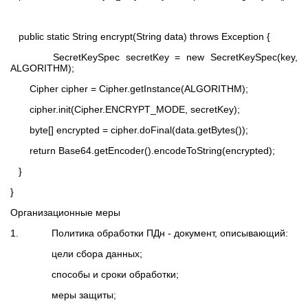
public static String encrypt(String data) throws Exception {
SecretKeySpec secretKey = new SecretKeySpec(key,
ALGORITHM);
Cipher cipher = Cipher.getInstance(ALGORITHM);
cipher.init(Cipher.ENCRYPT_MODE, secretKey);
byte[] encrypted = cipher.doFinal(data.getBytes());
return Base64.getEncoder().encodeToString(encrypted);
}
}
Организационные меры
1. Политика обработки ПДн - документ, описывающий:
цели сбора данных;
способы и сроки обработки;
меры защиты;