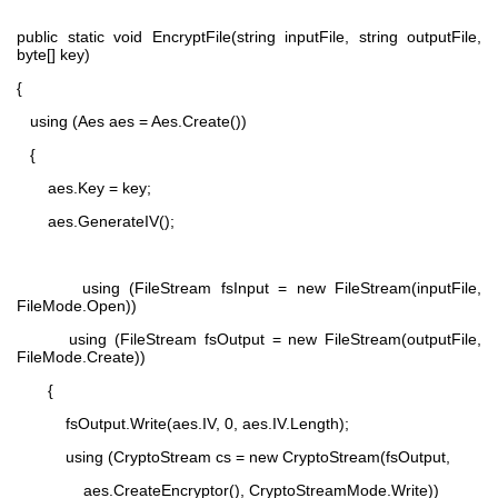
public static void EncryptFile(string inputFile, string outputFile,
byte[] key)
{
using (Aes aes = Aes.Create())
{
aes.Key = key;
aes.GenerateIV();
using (FileStream fsInput = new FileStream(inputFile,
FileMode.Open))
using (FileStream fsOutput = new FileStream(outputFile,
FileMode.Create))
{
fsOutput.Write(aes.IV, 0, aes.IV.Length);
using (CryptoStream cs = new CryptoStream(fsOutput,
aes.CreateEncryptor(), CryptoStreamMode.Write))