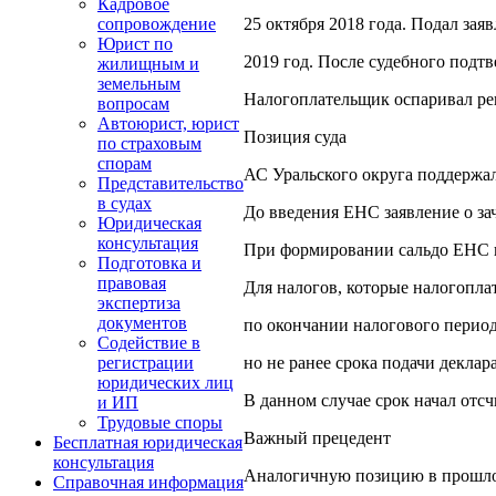
Кадровое
25 октября 2018 года. Подал зая
сопровождение
Юрист по
2019 год. После судебного подтв
жилищным и
земельным
Налогоплательщик оспаривал реше
вопросам
Автоюрист, юрист
Позиция суда
по страховым
спорам
АС Уральского округа поддержа
Представительство
в судах
До введения ЕНС заявление о зач
Юридическая
консультация
При формировании сальдо ЕНС пе
Подготовка и
правовая
Для налогов, которые налогоплат
экспертиза
документов
по окончании налогового период
Содействие в
но не ранее срока подачи деклар
регистрации
юридических лиц
В данном случае срок начал отсч
и ИП
Трудовые споры
Важный прецедент
Бесплатная юридическая
консультация
Аналогичную позицию в прошлом 
Справочная информация