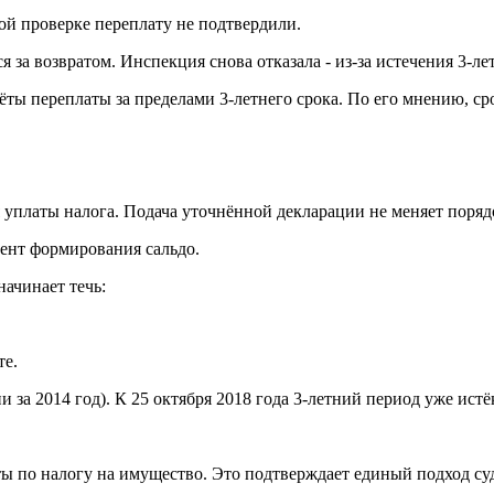
ной проверке переплату не подтвердили.
за возвратом. Инспекция снова отказала - из‑за истечения 3‑лет
ты переплаты за пределами 3‑летнего срока. По его мнению, сро
я уплаты налога. Подача уточнённой декларации не меняет порядо
мент формирования сальдо.
начинает течь:
те.
 за 2014 год). К 25 октября 2018 года 3‑летний период уже истё
 по налогу на имущество. Это подтверждает единый подход суд