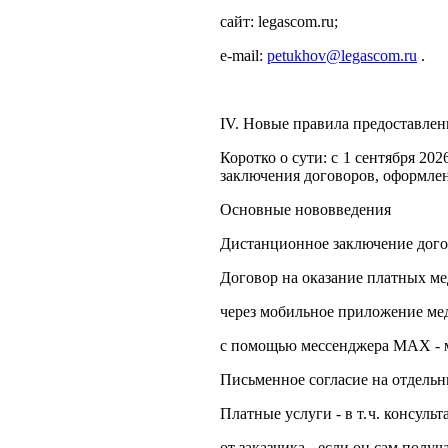
сайт: legascom.ru;
e‑mail:
petukhov@legascom.ru
.
IV. Новые правила предоставлен
Коротко о сути: с 1 сентября 2
заключения договоров, оформлен
Основные нововведения
Дистанционное заключение дого
Договор на оказание платных ме
через мобильное приложение ме
с помощью мессенджера МАХ - 
Письменное согласие на отдельн
Платные услуги - в т. ч. консул
от заказчика - если он сам получ