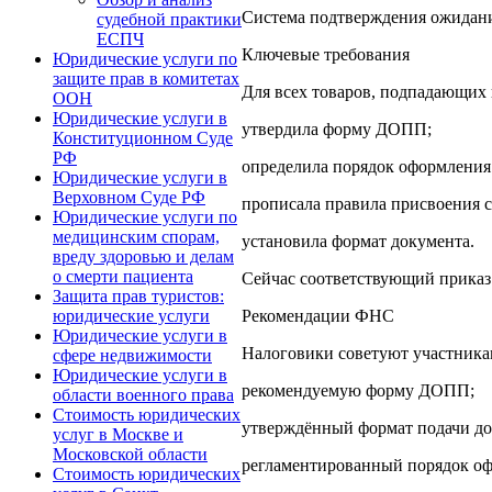
Система подтверждения ожидания
судебной практики
ЕСПЧ
Ключевые требования
Юридические услуги по
защите прав в комитетах
Для всех товаров, подпадающих
ООН
Юридические услуги в
утвердила форму ДОПП;
Конституционном Суде
РФ
определила порядок оформления 
Юридические услуги в
Верховном Суде РФ
прописала правила присвоения с
Юридические услуги по
медицинским спорам,
установила формат документа.
вреду здоровью и делам
о смерти пациента
Сейчас соответствующий приказ
Защита прав туристов:
Рекомендации ФНС
юридические услуги
Юридические услуги в
Налоговики советуют участникам
сфере недвижимости
Юридические услуги в
рекомендуемую форму ДОПП;
области военного права
Стоимость юридических
утверждённый формат подачи до
услуг в Москве и
Московской области
регламентированный порядок офо
Стоимость юридических