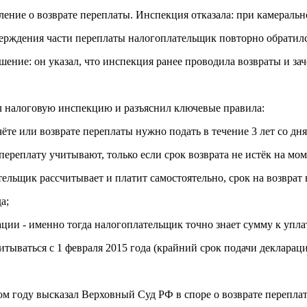
вление о возврате переплаты. Инспекция отказала: при камераль
ерждения части переплаты налогоплательщик повторно обратился 
ние: он указал, что инспекция ранее проводила возвраты и зачё
л налоговую инспекцию и разъяснил ключевые правила:
ёте или возврате переплаты нужно подать в течение 3 лет со дн
реплату учитывают, только если срок возврата не истёк на мо
ельщик рассчитывает и платит самостоятельно, срок на возврат 
а;
ации - именно тогда налогоплательщик точно знает сумму к упла
итываться с 1 февраля 2015 года (крайний срок подачи декларации
году высказал Верховный Суд РФ в споре о возврате переплаты