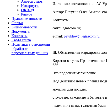
Адреса судов
Источник: постановление АС Ура
Нотариусы
ОКВЭД
Автор: Петухов Олег Анатольев
Разное
Правовые новости
Контакты:
Статьи
Бизнес-новости
сайт: legascom.ru;
Документы
Контакты
e‑mail:
petukhov@legascom.ru
.
Карта сайта
Политика в отношении
обработки
III. Обязательная маркировка хо
персональных данных
Коротко о сути: Правительство
656.
Что подлежит маркировке
Под действие новых правил под
мочалки для посуды;
столовые, кухонные и бытовые и
изделия из ваты, туалетная бума