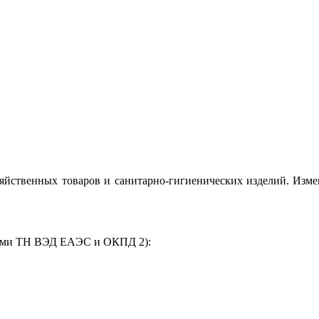
зяйственных товаров и санитарно‑гигиенических изделий. Изм
дами ТН ВЭД ЕАЭС и ОКПД 2):