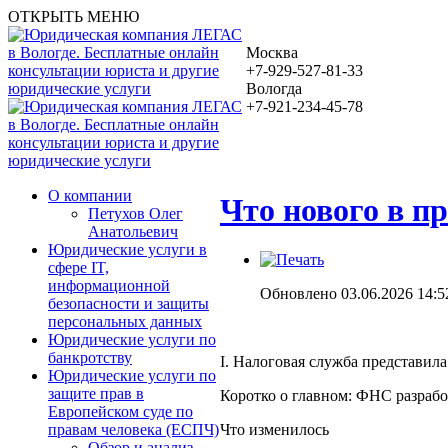
ОТКРЫТЬ МЕНЮ
Москва
+7-929-527-81-33
Вологда
+7-921-234-45-78
О компании
Что нового в пр
Петухов Олег
Анатольевич
Юридические услуги в
сфере IT,
информационной
Обновлено 03.06.2026 14:5
безопасности и защиты
персональных данных
Юридические услуги по
банкротству
I. Налоговая служба представи
Юридические услуги по
защите прав в
Коротко о главном: ФНС разраб
Европейском суде по
Что изменилось
правам человека (ЕСПЧ)
Обзор и анализ