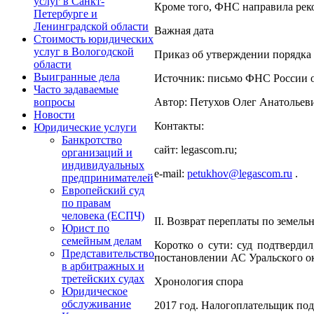
услуг в Санкт-
Кроме того, ФНС направила рек
Петербурге и
Ленинградской области
Важная дата
Стоимость юридических
услуг в Вологодской
Приказ об утверждении порядка 
области
Выигранные дела
Источник: письмо ФНС России о
Часто задаваемые
Автор: Петухов Олег Анатольев
вопросы
Новости
Контакты:
Юридические услуги
Банкротство
сайт: legascom.ru;
организаций и
индивидуальных
e‑mail:
petukhov@legascom.ru
.
предпринимателей
Европейский суд
по правам
человека (ЕСПЧ)
II. Возврат переплаты по земель
Юрист по
семейным делам
Коротко о сути: суд подтвердил
Представительство
постановлении АС Уральского ок
в арбитражных и
третейских судах
Хронология спора
Юридическое
обслуживание
2017 год. Налогоплательщик под