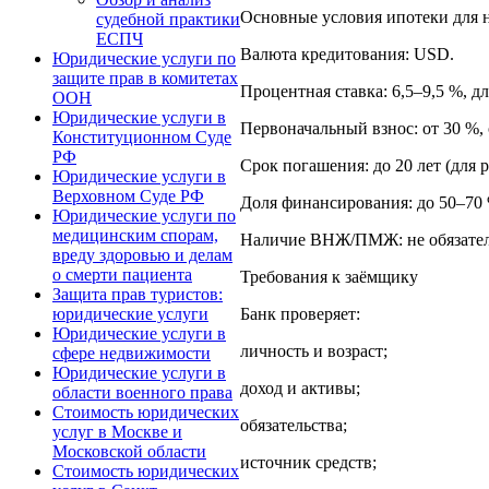
Основные условия ипотеки для 
судебной практики
ЕСПЧ
Валюта кредитования: USD.
Юридические услуги по
защите прав в комитетах
Процентная ставка: 6,5–9,5 %, д
ООН
Юридические услуги в
Первоначальный взнос: от 30 %,
Конституционном Суде
РФ
Срок погашения: до 20 лет (для р
Юридические услуги в
Верховном Суде РФ
Доля финансирования: до 50–70 
Юридические услуги по
медицинским спорам,
Наличие ВНЖ/ПМЖ: не обязатель
вреду здоровью и делам
о смерти пациента
Требования к заёмщику
Защита прав туристов:
Банк проверяет:
юридические услуги
Юридические услуги в
личность и возраст;
сфере недвижимости
Юридические услуги в
доход и активы;
области военного права
Стоимость юридических
обязательства;
услуг в Москве и
Московской области
источник средств;
Стоимость юридических