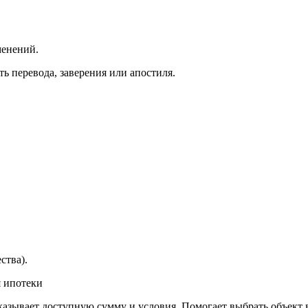
менений.
ь перевода, заверения или апостиля.
ства).
 ипотеки
азывает доступную сумму и условия. Помогает выбрать объект 