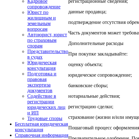
регистрационные сведения;
Кадровое
сопровождение
данные продавца;
Юрист по
жилищным и
подтверждение отсутствия обре
земельным
вопросам
Часть документов может требоват
Автоюрист, юрист
по страховым
Дополнительные расходы
спорам
Представительство
При покупке закладывайте:
в судах
Юридическая
оценку объекта;
консультация
Подготовка и
юридическое сопровождение;
правовая
экспертиза
банковские сборы;
документов
нотариальные действия;
Содействие в
регистрации
регистрацию сделки;
юридических лиц
и ИП
страхование (жизни и/или имуще
Трудовые споры
Бесплатная юридическая
Пошаговый процесс оформления
консультация
Справочная информация
Предварительное одобрение. Пок