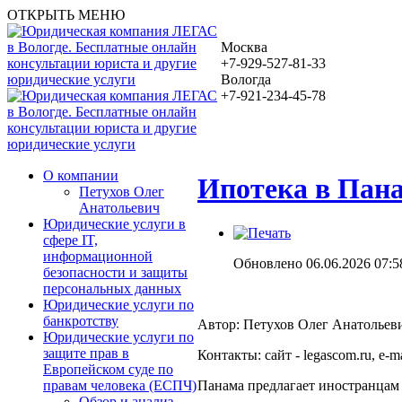
ОТКРЫТЬ МЕНЮ
Москва
+7-929-527-81-33
Вологда
+7-921-234-45-78
О компании
Ипотека в Пана
Петухов Олег
Анатольевич
Юридические услуги в
сфере IT,
информационной
Обновлено 06.06.2026 07:5
безопасности и защиты
персональных данных
Юридические услуги по
банкротству
Автор: Петухов Олег Анатольев
Юридические услуги по
защите прав в
Контакты: сайт - legascom.ru, e‑ma
Европейском суде по
Панама предлагает иностранцам
правам человека (ЕСПЧ)
Обзор и анализ