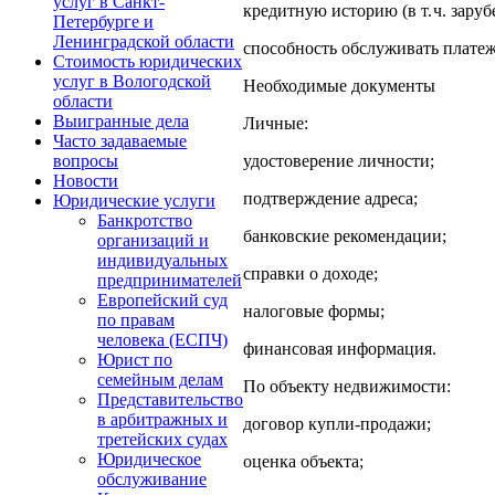
услуг в Санкт-
кредитную историю (в т. ч. зару
Петербурге и
Ленинградской области
способность обслуживать платеж
Стоимость юридических
услуг в Вологодской
Необходимые документы
области
Выигранные дела
Личные:
Часто задаваемые
удостоверение личности;
вопросы
Новости
подтверждение адреса;
Юридические услуги
Банкротство
банковские рекомендации;
организаций и
индивидуальных
справки о доходе;
предпринимателей
Европейский суд
налоговые формы;
по правам
человека (ЕСПЧ)
финансовая информация.
Юрист по
семейным делам
По объекту недвижимости:
Представительство
в арбитражных и
договор купли‑продажи;
третейских судах
Юридическое
оценка объекта;
обслуживание