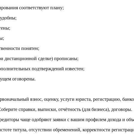
ирования соответствуют плану;
 удобны;
тены;
ы;
твенности понятен;
ри дистанционной сделке) прописаны;
дополнительных подтверждений известен;
дущем оговорены.
рвоначальный взнос, оценку, услуги юриста, регистрацию, банко
оберите справки, выписки, отчётность (для бизнеса), договоры.
кредиторы чаще одобряют заявки с вашим профилем дохода и объ
истоте титула, отсутствии обременений, корректности регистрац