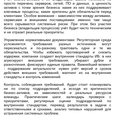
просто перечень серверов, сетей, ПО и данных, а ценность
активов с точки зрения бизнеса: какие из них поддерживают
ключевые процессы, какие критичны для обязательств перед
клиентами. Особое внимание - зависимостям между активами,
сервисами и внешними поставщиками: именно там чаще
всего скрываются системные риски. При этом без участия
бизнеса (владельцев процессов) учёт будет чисто техническим
и не отразит реальные приоритеты.
Управление нормативными документами. Регуляторная среда
усложняется: требования разных источников могут
пересекаться и по‑разному трактовать одни и те же
обязательства. Чтобы избежать противоречий и снизить
издержки, компании создают внутренние стандарты ИБ: в них
агрегируют внешние требования, убирают дубли и
разночтения, фиксируют единые правила. Важнейший момент
- поддержание актуальности: нужен учёт версий и сроков
действия внешних требований, маппинг их на внутренние
стандарты и контроль изменений.
Контроль соблюдения требований. Аудит стоит планировать
не по списку подразделений, а исходя из критичности
бизнес‑активов, их зависимостей и реальных ресурсов
команды. Практические шаги: календарь проверок с
приоритетами, регулярные оценки подразделений по
внутренним стандартам, перевод результатов в задачи с
ответственными и сроками, анализ типовых нарушений для
устранения системных проблем.