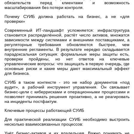
обязательств перед клиентами и возможность
масштабирования без потери контроля.
Почему СУИБ должна работать на бизнес, а не «для
проверки»
Современный ИТ‑ландшафт усложняется: инфраструктура
становится распределённой, растёт число активов, множатся
зависимости между системами и внешними поставщиками, а
регуляторные требования обновляются быстрее, чем
внутренние регламенты. В результате нередко складывается
парадоксальная ситуация: формальные меры защиты есть,
проверки пройдены, но нет ответов на ключевые
управленческие вопросы: что защищать в первую очередь, где
основные риски и какие меры дают максимальный эффект
для бизнеса.
СУИБ в таком контексте - это не набор документов «под
аудит», а рабочий инструмент управления. Он связывает
бизнес‑цели с киберрисками и операционными процессами и
позволяет принимать решения проактивно, а не реагировать
на инциденты постфактум.
Ключевые процессы работающей СУИБ
Для практической реализации СУИБ необходимо выстроить
несколько взаимосвязанных процессов:
Учёт бизнес‑активов и их владельцев. Важно понимать не