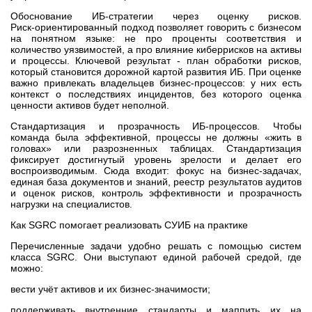
Обоснование ИБ‑стратегии через оценку рисков.
Риск‑ориентированный подход позволяет говорить с бизнесом
на понятном языке: не про проценты соответствия и
количество уязвимостей, а про влияние киберрисков на активы
и процессы. Ключевой результат - план обработки рисков,
который становится дорожной картой развития ИБ. При оценке
важно привлекать владельцев бизнес‑процессов: у них есть
контекст о последствиях инцидентов, без которого оценка
ценности активов будет неполной.
Стандартизация и прозрачность ИБ‑процессов. Чтобы
команда была эффективной, процессы не должны «жить в
головах» или разрозненных таблицах. Стандартизация
фиксирует достигнутый уровень зрелости и делает его
воспроизводимым. Сюда входит: фокус на бизнес‑задачах,
единая база документов и знаний, реестр результатов аудитов
и оценок рисков, контроль эффективности и прозрачность
нагрузки на специалистов.
Как SGRC помогает реализовать СУИБ на практике
Перечисленные задачи удобно решать с помощью систем
класса SGRC. Они выступают единой рабочей средой, где
можно:
вести учёт активов и их бизнес‑значимости;
поддерживать внутренние стандарты и маппить их на