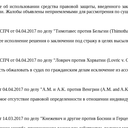
е об использовании средства правовой защиты, введенного з
и. Жалобы объявлены неприемлемыми для рассмотрения по сущ
Ч от 04.04.2017 по делу "Тимотавес против Бельгии (Thimothaw
е исполнение решения о заключении под стражу в целях высылки
 от 04.04.2017 по делу "Ловрич против Хорватии (Lovric v. Cro
ть обжаловать в судах по гражданским делам исключение из асс
4.04.2017 по делу "A.M. и A.K. против Венгрии (A.M. and A.K. 
мое отсутствие правовой определенности в отношении индивидуа
.03.2017 по делу "Кнежевич и другие против Боснии и Герцегов