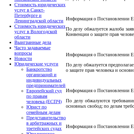
Стоимость юридических
услуг в Санкт-
Петербурге и
Информация о Постановлении ЕСП
Ленинградской области
Стоимость юридических
По делу обжалуется жалоба зая
услуг в Вологодской
Конвенции о защите прав челове
области
Выигранные дела
Часто задаваемые
вопросы
Информация о Постановлении ЕСП
Новости
Юридические услуги
По делу обжалуется предполагае
Банкротство
о защите прав человека и основ
организаций и
индивидуальных
предпринимателей
Информация о Постановлении ЕСПЧ
Европейский суд
по правам
По делу обжалуются требования
человека (ЕСПЧ)
основных свобод; по делам треб
Юрист по
семейным делам
Представительство
в арбитражных и
Информация о Постановлении ЕСП
третейских судах
Юридическое