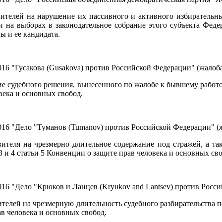
вителей на нарушение их пассивного и активного избирательны
и на выборах в законодательное собрание этого субъекта Фед
 и ее кандидата.
16 "Гусакова (Gusakova) против Российской Федерации" (жалоба
е судебного решения, вынесенного по жалобе к бывшему работод
века и основных свобод.
16 "Дело "Туманов (Tumanov) против Российской Федерации" (ж
вителя на чрезмерно длительное содержание под стражей, а т
 и 4 статьи 5 Конвенции о защите прав человека и основных сво
16 "Дело "Крюков и Ланцев (Kryukov and Lantsev) против Росси
ителей на чрезмерную длительность судебного разбирательства 
ав человека и основных свобод.