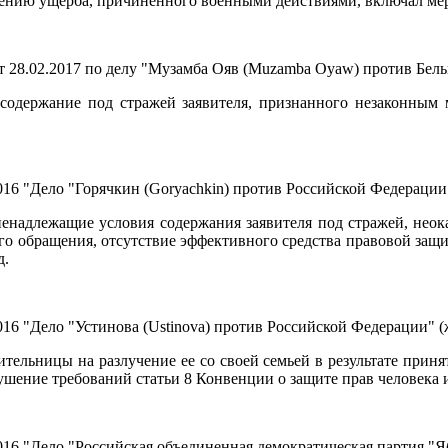
ению ущерба, причиненного военными действиями, включал мер
28.02.2017 по делу "Музамба Ояв (Muzamba Oyaw) против Бельг
содержание под стражей заявителя, признанного незаконным 
16 "Дело "Горячкин (Goryachkin) против Российской Федерации"
ненадлежащие условия содержания заявителя под стражей, нео
го обращения, отсутствие эффективного средства правовой защ
д.
16 "Дело "Устинова (Ustinova) против Российской Федерации" (
ительницы на разлучение ее со своей семьей в результате прин
ушение требований статьи 8 Конвенции о защите прав человека 
6 "Дело "Российская объединенная демократическая партия "Ябло