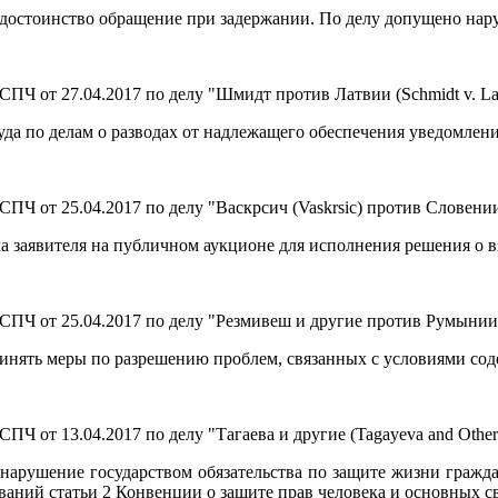
остоинство обращение при задержании. По делу допущено наруш
Ч от 27.04.2017 по делу "Шмидт против Латвии (Schmidt v. Lat
уда по делам о разводах от надлежащего обеспечения уведомлени
Ч от 25.04.2017 по делу "Васкрсич (Vaskrsic) против Словении
а заявителя на публичном аукционе для исполнения решения о в
Ч от 25.04.2017 по делу "Резмивеш и другие против Румынии (R
инять меры по разрешению проблем, связанных с условиями сод
Ч от 13.04.2017 по делу "Тагаева и другие (Tagayeva and Othe
нарушение государством обязательства по защите жизни гражда
аний статьи 2 Конвенции о защите прав человека и основных св