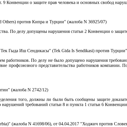
т. 9 Конвенции о защите прав человека и основных свобод нару
 Others) против Кипра и Турции" (жалоба N 36925/07)
ства. По делу допущены нарушения статьи 2 Конвенции о защите
к Гыда Иш Сендикасы" (Tek Gida Is Sendikasi) против Турции"
ем работников. По делу не было допущено нарушения требовани
твие профсоюзного представительства работников компании. П
тии" (жалоба N 2742/12)
ределения того, должны ли были быть сообщены защите доказа
 нарушений требований статьи 8 и пункта 1 статьи 6 Конвенции
a)" (жалоба N 41698/06), от 04.04.2017 "Ходжич против Словени