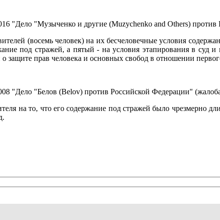
6 "Дело "Музыченко и другие (Muzychenko and Others) против Ро
ителей (восемь человек) на их бесчеловечные условия содержан
жание под стражей, а пятый - на условия этапирования в суд 
 о защите прав человека и основных свобод в отношении первого
08 "Дело "Белов (Belov) против Российской Федерации" (жалоба
ителя на то, что его содержание под стражей было чрезмерно дл
д.