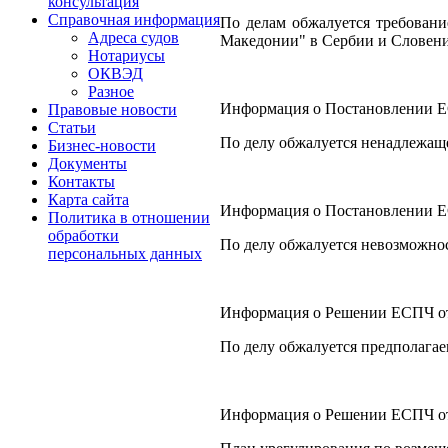
консультация
Справочная информация
По делам обжалуется требовани
Адреса судов
Македонии" в Сербии и Словени
Нотариусы
ОКВЭД
Разное
Информация о Постановлении ЕСП
Правовые новости
Статьи
По делу обжалуется ненадлежаще
Бизнес-новости
Документы
Контакты
Карта сайта
Информация о Постановлении ЕСПЧ
Политика в отношении
обработки
По делу обжалуется невозможнос
персональных данных
Информация о Решении ЕСПЧ от 0
По делу обжалуется предполагае
Информация о Решении ЕСПЧ от 14