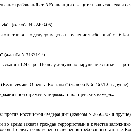
ение требований ст. 3 Конвенции о защите прав человека и ос
via)" (жалоба N 22493/05)
я ответчика. По делу допущено нарушение требований ст. 6 Кон
" (жалоба N 31371/12)
зыскании 124 евро. По делу допущено нарушение статьи 1 Прото
ezmives and Others v. Romania)" (жалоба N 61467/12 и другие)
ержания под стражей в тюрьмах и полицейских камерах.
rs) против Российской Федерации" (жалобы N 26562/07 и другие)
н во время захвата граждан террористами в качестве заложник
обод. По делу не допущено нарушения требований статьи 13 Ко