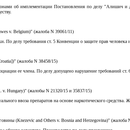
аконами об имплементации Постановления по делу "Алишич и 
еству.
es v. Belgium)" (жалоба N 39061/11)
. По делу требования ст. 5 Конвенции о защите прав человека
atia])" (жалоба N 38458/15)
оциации ее члена. По делу допущено нарушение требований ст. 
v. Hungary)" (жалобы N 21320/15 и 35837/15)
льного ввоза препаратов на основе наркотического средства. Ж
ины (Knezevic and Others v. Bosnia and Herzegovina)" (жалоба 