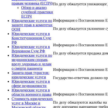
правам человека (ЕСПЧ)
По делу обжалуется унижающее д
Обзор и анализ
судебной практики
ЕСПЧ
Информация о Постановлении ЕСП
Юридические услуги по
защите прав в комитетах
По делу обжалуется уклонение с
ООН
Юридические услуги в
Конституционном Суде
РФ
Информация о Постановлении ЕСП
Юридические услуги в
Верховном Суде РФ
По делу обжалуется продажа дом
Юридические услуги по
медицинским спорам,
вреду здоровью и делам
о смерти пациента
Информация о Постановлении ЕСП
Защита прав туристов:
юридические услуги
Государство-ответчик должно пр
Юридические услуги в
сфере недвижимости
Юридические услуги в
Информация о Постановлении ЕСП
области военного права
Стоимость юридических
По делу обжалуются жалобы на 
услуг в Москве и
делу допущено нарушение требов
Московской области