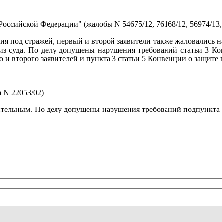
ссийской Федерации" (жалобы N 54675/12, 76168/12, 56974/13, 10
ия под стражей, первый и второй заявители также жаловались н
и из суда. По делу допущены нарушения требований статьи 3 К
 и второго заявителей и пункта 3 статьи 5 Конвенции о защите 
 N 22053/02)
ительным. По делу допущены нарушения требований подпункта "c