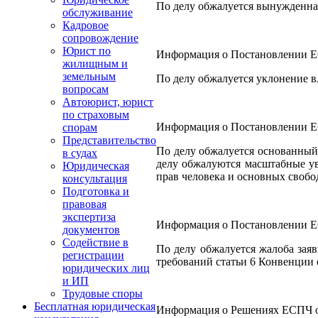
По делу обжалуется вынужденная
обслуживание
Кадровое
сопровождение
Юрист по
Информация о Постановлении ЕСП
жилищным и
земельным
По делу обжалуется уклонение в
вопросам
Автоюрист, юрист
по страховым
Информация о Постановлении ЕСП
спорам
Представительство
По делу обжалуется основанный 
в судах
делу обжалуются масштабные ув
Юридическая
прав человека и основных свобо
консультация
Подготовка и
правовая
экспертиза
Информация о Постановлении ЕСП
документов
Содействие в
По делу обжалуется жалоба зая
регистрации
требований статьи 6 Конвенции 
юридических лиц
и ИП
Трудовые споры
Бесплатная юридическая
Информация о Решениях ЕСПЧ от 2