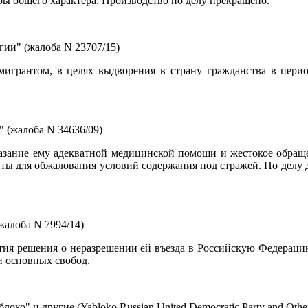
ы общего характера. Производство по делу прекращено.
ии" (жалоба N 23707/15)
мигрантом, в целях выдворения в страну гражданства в пери
 (жалоба N 34636/09)
казание ему адекватной медицинской помощи и жестокое обращ
иты для обжалования условий содержания под стражей. По делу
жалоба N 7994/14)
ятия решения о неразрешении ей въезда в Российскую Федерацию
и основных свобод.
ко" и другие (Yabloko Russian United Democratic Party and Oth