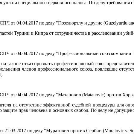
 уплата специального церковного налога. По делу требования с
Ч от 04.04.2017 по делу "Гюзелюртлу и другие (Guzelyurtlu and
ластей Турции и Кипра от сотрудничества в расследовании убий
Ч от 04.04.2017 по делу "Профессиональный союз компании "Те
на законе отказ признать профессиональный союз представител
ольнения членов профессионального союза, повлекшие отсутс
д.
Ч от 04.04.2017 по делу "Матанович (Matanovic) против Хорва
вителя на отсутствие эффективной судебной процедуры для оп
о защите прав человека и основных свобод. По делу не допущено
1.03.2017 по делу "Муратович против Сербии (Muratovic v. Serbi