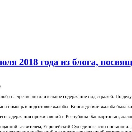
июля 2018 года из блога, посв
2
лоба на чрезмерно длительное содержание под стражей. По делу
азана помощь в подготовке жалобы. Впоследствии жалоба была 
воего задержания проживавший в Республике Башкортостан, жалов
 поданной заявителем, Европейский Суд единогласно постановил
 не представил требований о выплате справедливой компенсации