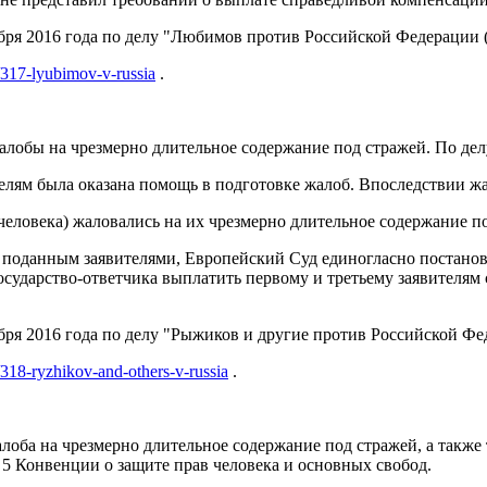
ря 2016 года по делу "Любимов против Российской Федерации (Ly
g/317-lyubimov-v-russia
.
лобы на чрезмерно длительное содержание под стражей. По дел
вителям была оказана помощь в подготовке жалоб. Впоследстви
 человека) жаловались на их чрезмерно длительное содержание п
м поданным заявителями, Европейский Суд единогласно постанов
осударство-ответчика выплатить первому и третьему заявителям 
я 2016 года по делу "Рыжиков и другие против Российской Федера
g/318-ryzhikov-and-others-v-russia
.
лоба на чрезмерно длительное содержание под стражей, а также
 5 Конвенции о защите прав человека и основных свобод.