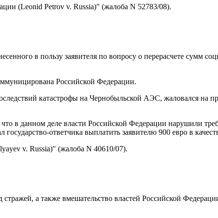
и (Leonid Petrov v. Russia)" (жалоба N 52783/08).
есенного в пользу заявителя по вопросу о перерасчете сумм со
коммуницирована Российской Федерации.
последствий катастрофы на Чернобыльской АЭС, жаловался на п
 что в данном деле власти Российской Федерации нарушили треб
зал государство-ответчика выплатить заявителю 900 евро в качес
ayev v. Russia)" (жалоба N 40610/07).
д стражей, а также вмешательство властей Российской Федерац