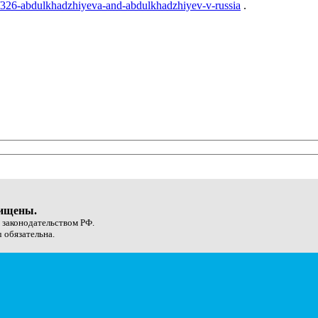
og/326-abdulkhadzhiyeva-and-abdulkhadzhiyev-v-russia
.
щищены.
с законодательством РФ.
 обязательна.