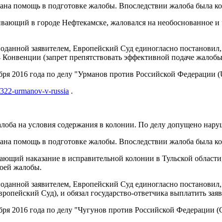
азана помощь в подготовке жалобы. Впоследствии жалоба была 
ивающий в городе Нефтекамске, жаловался на необоснованное и 
 поданной заявителем, Европейский Суд единогласно постановил
4 Конвенции (запрет препятствовать эффективной подаче жалобы 
ря 2016 года по делу "Урманов против Российской Федерации (Ur
g/322-urmanov-v-russia
.
лоба на условия содержания в колонии. По делу допущено наруш
азана помощь в подготовке жалобы. Впоследствии жалоба была 
вающий наказание в исправительной колонии в Тульской области,
воей жалобы.
 поданной заявителем, Европейский Суд единогласно постановил,
ропейский Суд), и обязал государство-ответчика выплатить заяв
ря 2016 года по делу "Чугунов против Российской Федерации (Ch