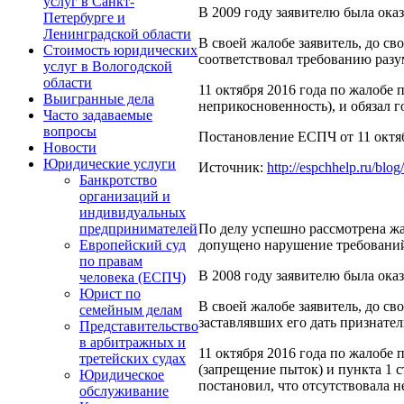
услуг в Санкт-
В 2009 году заявителю была ок
Петербурге и
Ленинградской области
В своей жалобе заявитель, до св
Стоимость юридических
соответствовал требованию разу
услуг в Вологодской
области
11 октября 2016 года по жалобе
Выигранные дела
неприкосновенность), и обязал г
Часто задаваемые
вопросы
Постановление ЕСПЧ от 11 октябр
Новости
Юридические услуги
Источник:
http://espchhelp.ru/blog
Банкротство
организаций и
индивидуальных
По делу успешно рассмотрена жа
предпринимателей
допущено нарушение требований 
Европейский суд
по правам
В 2008 году заявителю была ок
человека (ЕСПЧ)
Юрист по
В своей жалобе заявитель, до с
семейным делам
заставлявших его дать признате
Представительство
в арбитражных и
11 октября 2016 года по жалобе
третейских судах
(запрещение пыток) и пункта 1 
Юридическое
постановил, что отсутствовала 
обслуживание