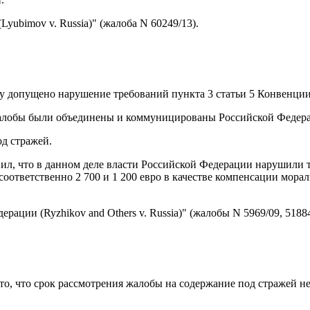
ubimov v. Russia)" (жалоба N 60249/13).
у допущено нарушение требований пункта 3 статьи 5 Конвенции 
и жалобы были объединены и коммуницированы Российской Федер
од стражей.
ил, что в данном деле власти Российской Федерации нарушили т
соответственно 2 700 и 1 200 евро в качестве компенсации мора
ции (Ryzhikov and Others v. Russia)" (жалобы N 5969/09, 51884
 то, что срок рассмотрения жалобы на содержание под стражей 