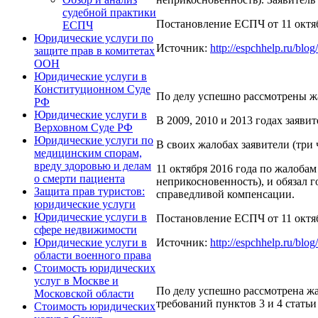
судебной практики
Постановление ЕСПЧ от 11 октяб
ЕСПЧ
Юридические услуги по
Источник:
http://espchhelp.ru/blo
защите прав в комитетах
ООН
Юридические услуги в
Конституционном Суде
По делу успешно рассмотрены жа
РФ
Юридические услуги в
В 2009, 2010 и 2013 годах зая
Верховном Суде РФ
Юридические услуги по
В своих жалобах заявители (три
медицинским спорам,
вреду здоровью и делам
11 октября 2016 года по жалоба
о смерти пациента
неприкосновенность), и обязал г
Защита прав туристов:
справедливой компенсации.
юридические услуги
Юридические услуги в
Постановление ЕСПЧ от 11 октябр
сфере недвижимости
Источник:
http://espchhelp.ru/blo
Юридические услуги в
области военного права
Стоимость юридических
услуг в Москве и
По делу успешно рассмотрена жа
Московской области
требований пунктов 3 и 4 статьи
Стоимость юридических