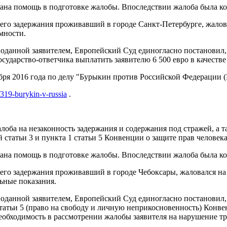
азана помощь в подготовке жалобы. Впоследствии жалоба была 
оего задержания проживавший в городе Санкт-Петербурге, жалова
мности.
 поданной заявителем, Европейский Суд единогласно постановил
осударство-ответчика выплатить заявителю 6 500 евро в качеств
я 2016 года по делу "Бурыкин против Российской Федерации (Bur
/319-burykin-v-russia
.
лоба на незаконность задержания и содержания под стражей, а 
статьи 3 и пункта 1 статьи 5 Конвенции о защите прав человека
азана помощь в подготовке жалобы. Впоследствии жалоба была 
воего задержания проживавший в городе Чебоксары, жаловался на
льные показания.
 поданной заявителем, Европейский Суд единогласно постановил
статьи 5 (право на свободу и личную неприкосновенность) Конве
необходимость в рассмотрении жалобы заявителя на нарушение т