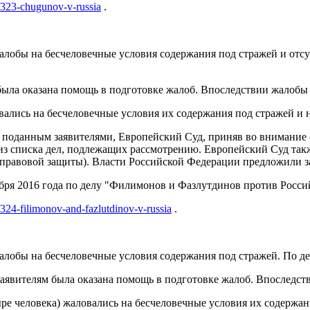
g/323-chugunov-v-russia
.
лобы на бесчеловечные условия содержания под стражей и отсу
м была оказана помощь в подготовке жалоб. Впоследствии жало
вались на бесчеловечные условия их содержания под стражей и н
м поданным заявителями, Европейский Суд, приняв во внимание
з списка дел, подлежащих рассмотрению. Европейский Суд такж
 правовой защиты). Власти Российской Федерации предложили за
я 2016 года по делу "Филимонов и Фазлутдинов против Российско
g/324-filimonov-and-fazlutdinov-v-russia
.
лобы на бесчеловечные условия содержания под стражей. По де
х заявителям была оказана помощь в подготовке жалоб. Впосле
ыре человека) жаловались на бесчеловечные условия их содержан