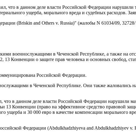
вил, что в данном деле власти Российской Федерации нарушили 
атериального ущерба, морального вреда и судебных расходов. За
ии (Briskin and Others v. Russia)" (жалобы N 61034/09, 32728/1
йскими военнослужащими в Чеченской Республике, а также на от
, 13 Конвенции о защите прав человека и основных свобод, ста
 коммуницирована Российской Федерации.
еннослужащими в Чеченской Республике. Они также жаловались н
л, что в данном деле власти Российской Федерации нарушили ма
татьи 13 Конвенции (право на эффективное средство правовой з
го ущерба и 30 000 евро в качестве компенсации морального вред
сийской Федерации (Abdulkhadzhiyeva and Abdulkhadzhiyev v. Ru