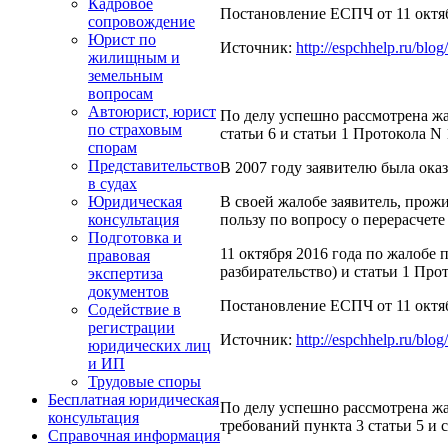
Кадровое
Постановление ЕСПЧ от 11 октябр
сопровождение
Юрист по
Источник:
http://espchhelp.ru/blog
жилищным и
земельным
вопросам
Автоюрист, юрист
По делу успешно рассмотрена жа
по страховым
статьи 6 и статьи 1 Протокола N
спорам
Представительство
В 2007 году заявителю была ок
в судах
В своей жалобе заявитель, про
Юридическая
пользу по вопросу о перерасчет
консультация
Подготовка и
11 октября 2016 года по жалобе
правовая
разбирательство) и статьи 1 Про
экспертиза
документов
Постановление ЕСПЧ от 11 октябр
Содействие в
регистрации
Источник:
http://espchhelp.ru/blo
юридических лиц
и ИП
Трудовые споры
Бесплатная юридическая
По делу успешно рассмотрена жа
консультация
требований пункта 3 статьи 5 и 
Справочная информация