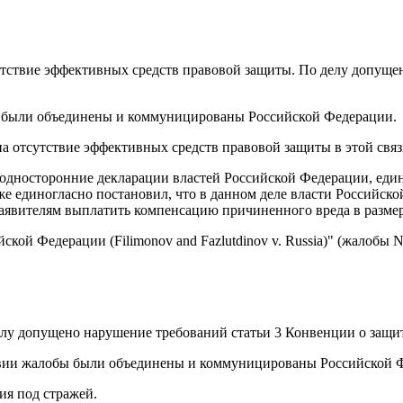
тствие эффективных средств правовой защиты. По делу допущен
бы были объединены и коммуницированы Российской Федерации.
а отсутствие эффективных средств правовой защиты в этой связ
 односторонние декларации властей Российской Федерации, еди
е единогласно постановил, что в данном деле власти Российск
явителям выплатить компенсацию причиненного вреда в размере 
й Федерации (Filimonov and Fazlutdinov v. Russia)" (жалобы N 
лу допущено нарушение требований статьи 3 Конвенции о защит
дствии жалобы были объединены и коммуницированы Российской 
ия под стражей.