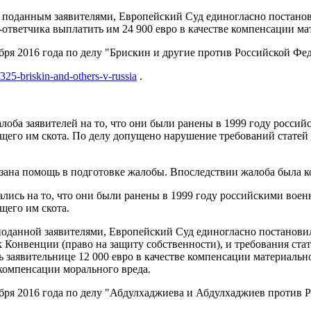
м поданным заявителями, Европейский Суд единогласно постано
о-ответчика выплатить им 24 900 евро в качестве компенсации м
я 2016 года по делу "Брискин и другие против Российской Федерац
/325-briskin-and-others-v-russia
.
лоба заявителей на то, что они были ранены в 1999 году росси
щего им скота. По делу допущено нарушение требований статей 2
казана помощь в подготовке жалобы. Впоследствии жалоба была
ались на то, что они были ранены в 1999 году российскими во
щего им скота.
 поданной заявителями, Европейский Суд единогласно постанови
 к Конвенции (право на защиту собственности), и требования с
 заявительнице 12 000 евро в качестве компенсации материально
 компенсации морального вреда.
ря 2016 года по делу "Абдулхаджиева и Абдулхаджиев против Рос