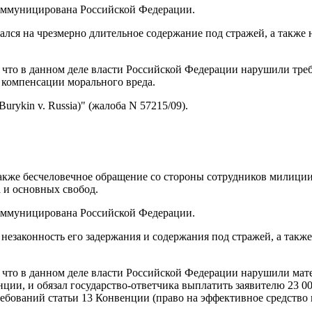
коммуницирована Российской Федерации.
лся на чрезмерно длительное содержание под стражей, а также н
, что в данном деле власти Российской Федерации нарушили треб
е компенсации морального вреда.
ykin v. Russia)" (жалоба N 57215/09).
также бесчеловечное обращение со стороны сотрудников милиции,
 и основных свобод.
коммуницирована Российской Федерации.
 незаконность его задержания и содержания под стражей, а так
, что в данном деле власти Российской Федерации нарушили ма
нции, и обязал государство-ответчика выплатить заявителю 23 0
ребований статьи 13 Конвенции (право на эффективное средство