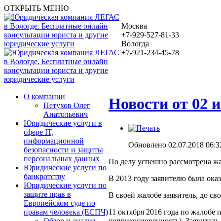
ОТКРЫТЬ МЕНЮ
Москва
+7-929-527-81-33
Вологда
+7-921-234-45-78
О компании
Новости от 02 
Петухов Олег
Анатольевич
Юридические услуги в
сфере IT,
информационной
Обновлено 02.07.2018 06:3
безопасности и защиты
персональных данных
По делу успешно рассмотрена жа
Юридические услуги по
банкротству
В 2013 году заявителю была ок
Юридические услуги по
защите прав в
В своей жалобе заявитель, до с
Европейском суде по
11 октября 2016 года по жалобе
правам человека (ЕСПЧ)
неприкосновенность). Заявитель
Обзор и анализ