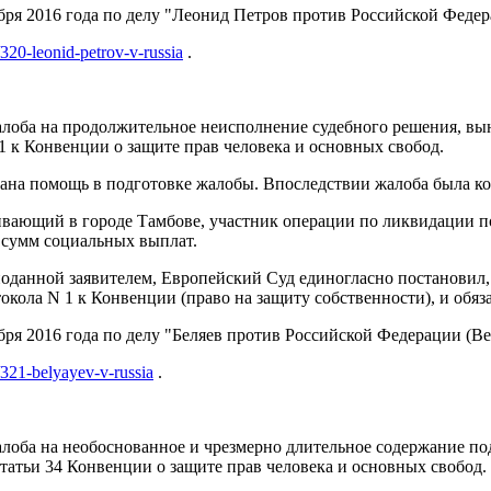
я 2016 года по делу "Леонид Петров против Российской Федераци
/320-leonid-petrov-v-russia
.
лоба на продолжительное неисполнение судебного решения, вын
 1 к Конвенции о защите прав человека и основных свобод.
азана помощь в подготовке жалобы. Впоследствии жалоба была 
живающий в городе Тамбове, участник операции по ликвидации 
е сумм социальных выплат.
 поданной заявителем, Европейский Суд единогласно постановил,
токола N 1 к Конвенции (право на защиту собственности), и обя
я 2016 года по делу "Беляев против Российской Федерации (Bely
g/321-belyayev-v-russia
.
лоба на необоснованное и чрезмерно длительное содержание по
статьи 34 Конвенции о защите прав человека и основных свобод.