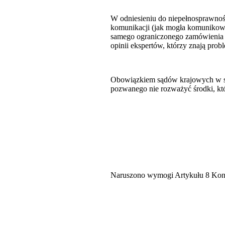
W odniesieniu do niepełnosprawnośc
komunikacji (jak mogła komunikować
samego ograniczonego zamówienia m
opinii ekspertów, którzy znają pro
Obowiązkiem sądów krajowych w spra
pozwanego nie rozważyć środki, kt
Naruszono wymogi Artykułu 8 Konw