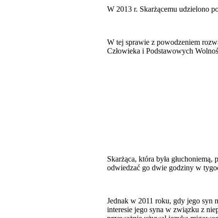
W 2013 r. Skarżącemu udzielono po
W tej sprawie z powodzeniem rozw
Człowieka i Podstawowych Wolnoś
Skarżąca, która była głuchoniemą, p
odwiedzać go dwie godziny w tygo
Jednak w 2011 roku, gdy jego syn m
interesie jego syna w związku z ni