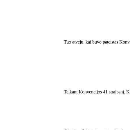
Tuo atveju, kai buvo paţeistas Konve
Taikant Konvencijos 41 straipsnį. K