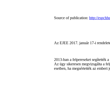
Source of publication:
http://espchh
Az EJEE 2017. január 17-i rendelet
2013-ban a felpereseket segítették 
Az ügy sikeresen megvizsgálta a fel
esetben, ha megsértették az emberi