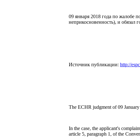
09 января 2018 года по жалобе 
неприкосновенность), и обязал г
Источник публикации:
http://esp
The ECHR judgment of 09 January 20
In the case, the applicant's complai
article 5, paragraph 1, of the Conv