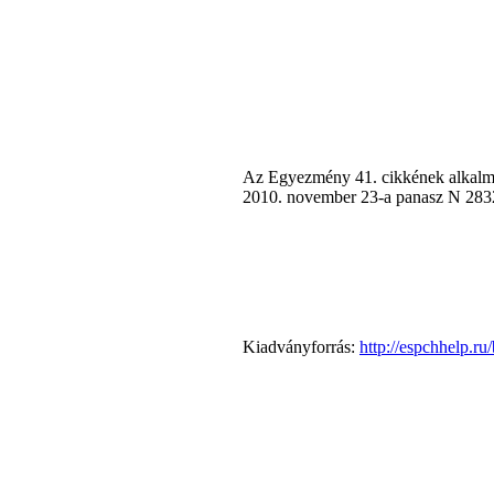
Az Egyezmény 41. cikkének alkalmaz
2010. november 23-a panasz N 28326/
Kiadványforrás:
http://espchhelp.r