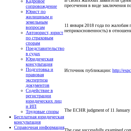
В своих жалобах заявители (дев
Кадровое
пресечения в виде заключения п
сопровождение
Юрист по
жилищным и
земельным
11 января 2018 года по жалобам
вопросам
неприкосновенность) в отношении
Автоюрист, юрист
по страховым
спорам
Представительство
в судах
Юридическая
консультация
Подготовка и
Источник публикации:
http://esp
правовая
экспертиза
документов
Содействие в
регистрации
юридических лиц
и ИП
The ECHR judgment of 11 January 20
Трудовые споры
Бесплатная юридическая
консультация
Справочная информация
The case successfully examined compl