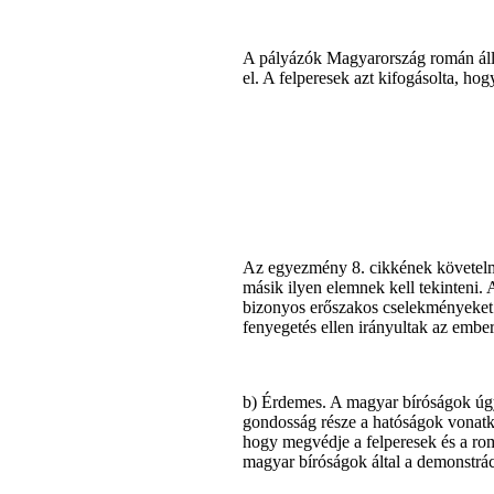
A pályázók Magyarország román állam
el. A felperesek azt kifogásolta, ho
Az egyezmény 8. cikkének követelmé
másik ilyen elemnek kell tekinteni
bizonyos erőszakos cselekményeket e
fenyegetés ellen irányultak az ember
b) Érdemes. A magyar bíróságok úgy 
gondosság része a hatóságok vonatko
hogy megvédje a felperesek és a rom
magyar bíróságok által a demonstrác