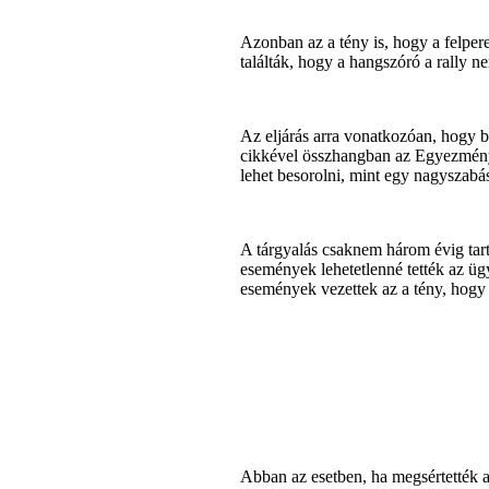
Azonban az a tény is, hogy a felper
találták, hogy a hangszóró a rally 
Az eljárás arra vonatkozóan, hogy b
cikkével összhangban az Egyezmény 8
lehet besorolni, mint egy nagyszabá
A tárgyalás csaknem három évig tarto
események lehetetlenné tették az ügy
események vezettek az a tény, hogy a
Abban az esetben, ha megsértették a