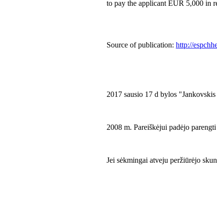
to pay the applicant EUR 5,000 in r
Source of publication:
http://espchh
2017 sausio 17 d bylos "Jankovskis
2008 m. Pareiškėjui padėjo parengti
Jei sėkmingai atveju peržiūrėjo skun