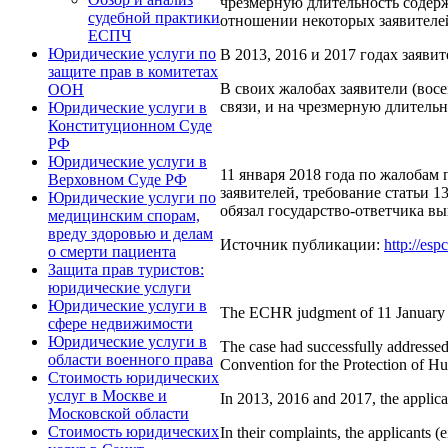
чрезмерную длительность содерж
судебной практики
отношении некоторых заявителе
ЕСПЧ
Юридические услуги по
В 2013, 2016 и 2017 годах зая
защите прав в комитетах
В своих жалобах заявители (вос
ООН
связи, и на чрезмерную длительн
Юридические услуги в
Конституционном Суде
РФ
Юридические услуги в
11 января 2018 года по жалобам
Верховном Суде РФ
заявителей, требование статьи 
Юридические услуги по
обязал государство-ответчика вы
медицинским спорам,
вреду здоровью и делам
Источник публикации:
http://esp
о смерти пациента
Защита прав туристов:
юридические услуги
Юридические услуги в
The ECHR judgment of 11 January 20
сфере недвижимости
Юридические услуги в
The case had successfully addressed 
области военного права
Convention for the Protection of Hum
Стоимость юридических
услуг в Москве и
In 2013, 2016 and 2017, the applica
Московской области
Стоимость юридических
In their complaints, the applicants 