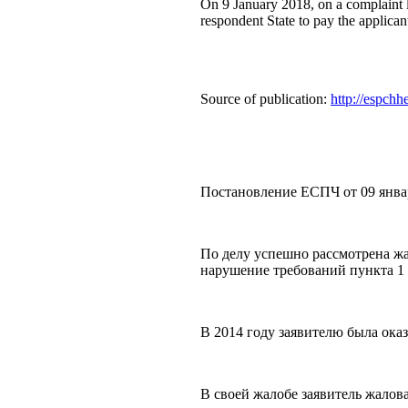
On 9 January 2018, on a complaint lo
respondent State to pay the applica
Source of publication:
http://espchh
Постановление ЕСПЧ от 09 январ
По делу успешно рассмотрена жа
нарушение требований пункта 1 
В 2014 году заявителю была ок
В своей жалобе заявитель жалов