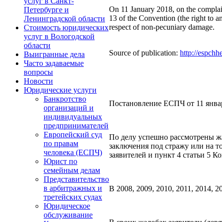
услуг в Санкт-
On 11 January 2018, on the complaint
Петербурге и
13 of the Convention (the right to a
Ленинградской области
respect of non-pecuniary damage.
Стоимость юридических
услуг в Вологодской
области
Source of publication:
http://espchh
Выигранные дела
Часто задаваемые
вопросы
Новости
Юридические услуги
Банкротство
Постановление ЕСПЧ от 11 января
организаций и
индивидуальных
предпринимателей
Европейский суд
По делу успешно рассмотрены жа
по правам
заключения под стражу или на т
человека (ЕСПЧ)
заявителей и пункт 4 статьи 5 
Юрист по
семейным делам
Представительство
в арбитражных и
В 2008, 2009, 2010, 2011, 2014
третейских судах
Юридическое
обслуживание