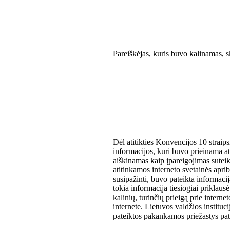
Pareiškėjas, kuris buvo kalinamas, s
Dėl atitikties Konvencijos 10 straip
informacijos, kuri buvo prieinama at
aiškinamas kaip įpareigojimas suteikt
atitinkamos interneto svetainės aprib
susipažinti, buvo pateikta informac
tokia informacija tiesiogiai priklaus
kalinių, turinčių prieigą prie inter
internete. Lietuvos valdžios instituc
pateiktos pakankamos priežastys pate