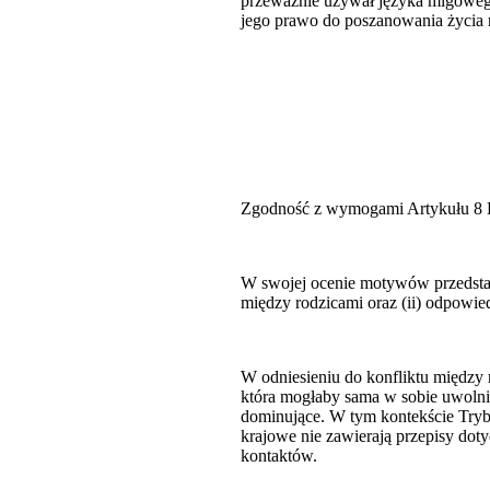
przeważnie używał języka migowego
jego prawo do poszanowania życia 
Zgodność z wymogami Artykułu 8 Ko
W swojej ocenie motywów przedstaw
między rodzicami oraz (ii) odpowi
W odniesieniu do konfliktu między 
która mogłaby sama w sobie uwolni
dominujące. W tym kontekście Trybu
krajowe nie zawierają przepisy dot
kontaktów.