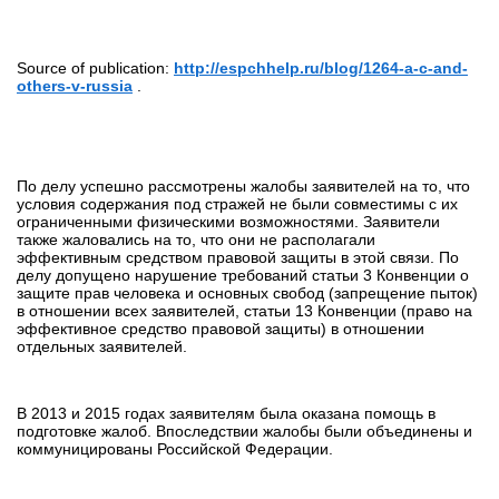
Source of publication:
http://espchhelp.ru/blog/1264-a-c-and-
others-v-russia
.
По делу успешно рассмотрены жалобы заявителей на то, что
условия содержания под стражей не были совместимы с их
ограниченными физическими возможностями. Заявители
также жаловались на то, что они не располагали
эффективным средством правовой защиты в этой связи. По
делу допущено нарушение требований статьи 3 Конвенции о
защите прав человека и основных свобод (запрещение пыток)
в отношении всех заявителей, статьи 13 Конвенции (право на
эффективное средство правовой защиты) в отношении
отдельных заявителей.
В 2013 и 2015 годах заявителям была оказана помощь в
подготовке жалоб. Впоследствии жалобы были объединены и
коммуницированы Российской Федерации.