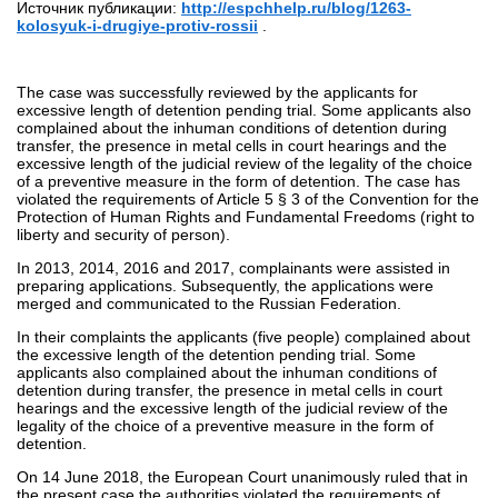
Источник публикации:
http://espchhelp.ru/blog/1263-
kolosyuk-i-drugiye-protiv-rossii
.
The case was successfully reviewed by the applicants for
excessive length of detention pending trial. Some applicants also
complained about the inhuman conditions of detention during
transfer, the presence in metal cells in court hearings and the
excessive length of the judicial review of the legality of the choice
of a preventive measure in the form of detention. The case has
violated the requirements of Article 5 § 3 of the Convention for the
Protection of Human Rights and Fundamental Freedoms (right to
liberty and security of person).
In 2013, 2014, 2016 and 2017, complainants were assisted in
preparing applications. Subsequently, the applications were
merged and communicated to the Russian Federation.
In their complaints the applicants (five people) complained about
the excessive length of the detention pending trial. Some
applicants also complained about the inhuman conditions of
detention during transfer, the presence in metal cells in court
hearings and the excessive length of the judicial review of the
legality of the choice of a preventive measure in the form of
detention.
On 14 June 2018, the European Court unanimously ruled that in
the present case the authorities violated the requirements of