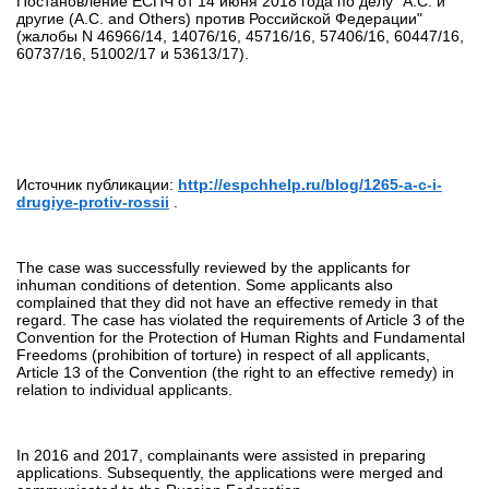
Постановление ЕСПЧ от 14 июня 2018 года по делу "А.С. и
другие (A.C. and Others) против Российской Федерации"
(жалобы N 46966/14, 14076/16, 45716/16, 57406/16, 60447/16,
60737/16, 51002/17 и 53613/17).
Источник публикации:
http://espchhelp.ru/blog/1265-a-c-i-
drugiye-protiv-rossii
.
The case was successfully reviewed by the applicants for
inhuman conditions of detention. Some applicants also
complained that they did not have an effective remedy in that
regard. The case has violated the requirements of Article 3 of the
Convention for the Protection of Human Rights and Fundamental
Freedoms (prohibition of torture) in respect of all applicants,
Article 13 of the Convention (the right to an effective remedy) in
relation to individual applicants.
In 2016 and 2017, complainants were assisted in preparing
applications. Subsequently, the applications were merged and