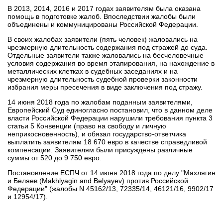
В 2013, 2014, 2016 и 2017 годах заявителям была оказана
помощь в подготовке жалоб. Впоследствии жалобы были
объединены и коммуницированы Российской Федерации.
В своих жалобах заявители (пять человек) жаловались на
чрезмерную длительность содержания под стражей до суда.
Отдельные заявители также жаловались на бесчеловечные
условия содержания во время этапирования, на нахождение в
металлических клетках в судебных заседаниях и на
чрезмерную длительность судебной проверки законности
избрания меры пресечения в виде заключения под стражу.
14 июня 2018 года по жалобам поданным заявителями,
Европейский Суд единогласно постановил, что в данном деле
власти Российской Федерации нарушили требования пункта 3
статьи 5 Конвенции (право на свободу и личную
неприкосновенность), и обязал государство-ответчика
выплатить заявителям 18 670 евро в качестве справедливой
компенсации. Заявителям были присуждены различные
суммы от 520 до 9 750 евро.
Постановление ЕСПЧ от 14 июня 2018 года по делу "Махлягин
и Беляев (Makhlyagin and Belyayev) против Российской
Федерации" (жалобы N 45162/13, 72335/14, 46121/16, 9902/17
и 12954/17).