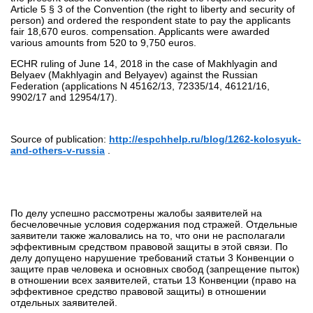
Article 5 § 3 of the Convention (the right to liberty and security of
person) and ordered the respondent state to pay the applicants
fair 18,670 euros. compensation. Applicants were awarded
various amounts from 520 to 9,750 euros.
ECHR ruling of June 14, 2018 in the case of Makhlyagin and
Belyaev (Makhlyagin and Belyayev) against the Russian
Federation (applications N 45162/13, 72335/14, 46121/16,
9902/17 and 12954/17).
Source of publication:
http://espchhelp.ru/blog/1262-kolosyuk-
and-others-v-russia
.
По делу успешно рассмотрены жалобы заявителей на
бесчеловечные условия содержания под стражей. Отдельные
заявители также жаловались на то, что они не располагали
эффективным средством правовой защиты в этой связи. По
делу допущено нарушение требований статьи 3 Конвенции о
защите прав человека и основных свобод (запрещение пыток)
в отношении всех заявителей, статьи 13 Конвенции (право на
эффективное средство правовой защиты) в отношении
отдельных заявителей.