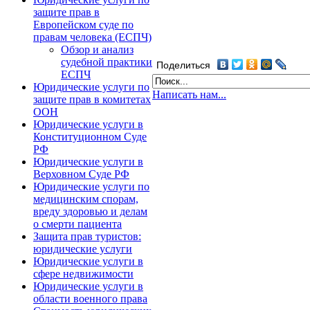
защите прав в
Европейском суде по
правам человека (ЕСПЧ)
Обзор и анализ
судебной практики
Поделиться
ЕСПЧ
Юридические услуги по
Написать нам...
защите прав в комитетах
ООН
Юридические услуги в
Конституционном Суде
РФ
Юридические услуги в
Верховном Суде РФ
Юридические услуги по
медицинским спорам,
вреду здоровью и делам
о смерти пациента
Защита прав туристов:
юридические услуги
Юридические услуги в
сфере недвижимости
Юридические услуги в
области военного права