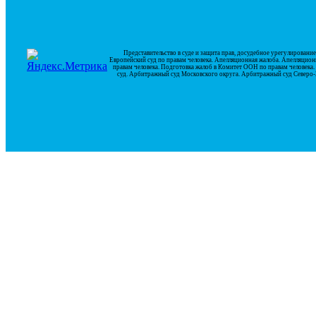
Представительство в суде и защита прав, досудебное урегулирован
Европейский суд по правам человека. Апелляционная жалоба. Апелляцион
правам человека. Подготовка жалоб в Комитет ООН по правам человек
суд. Арбитражный суд Московского округа. Арбитражный суд Северо-