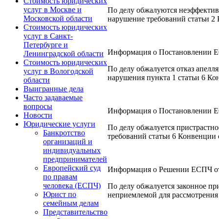
Стоимость юридических
услуг в Москве и
По делу обжалуются неэффектив
Московской области
нарушение требований статьи 2 
Стоимость юридических
услуг в Санкт-
Петербурге и
Информация о Постановлении ЕСПЧ
Ленинградской области
Стоимость юридических
По делу обжалуется отказ апелл
услуг в Вологодской
нарушения пункта 1 статьи 6 Ко
области
Выигранные дела
Часто задаваемые
вопросы
Информация о Постановлении ЕСП
Новости
Юридические услуги
По делу обжалуется пристрастно
Банкротство
требований статьи 6 Конвенции 
организаций и
индивидуальных
предпринимателей
Европейский суд
Информация о Решении ЕСПЧ от 2
по правам
человека (ЕСПЧ)
По делу обжалуется законное пр
Юрист по
неприемлемой для рассмотрения 
семейным делам
Представительство