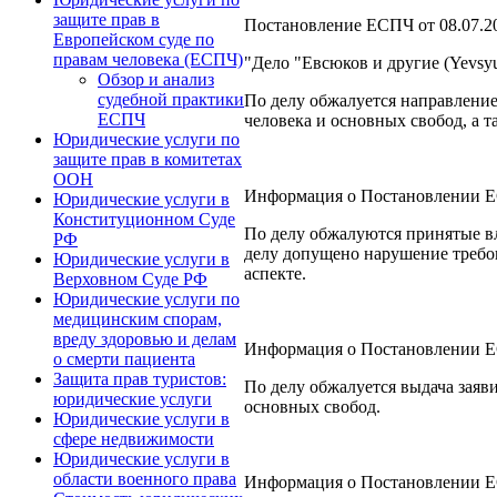
защите прав в
Постановление ЕСПЧ от 08.07.2
Европейском суде по
правам человека (ЕСПЧ)
"Дело "Евсюков и другие (Yevsy
Обзор и анализ
судебной практики
По делу обжалуется направление
ЕСПЧ
человека и основных свобод, а т
Юридические услуги по
защите прав в комитетах
ООН
Информация о Постановлении ЕСП
Юридические услуги в
Конституционном Суде
По делу обжалуются принятые в
РФ
делу допущено нарушение требов
Юридические услуги в
аспекте.
Верховном Суде РФ
Юридические услуги по
медицинским спорам,
вреду здоровью и делам
Информация о Постановлении ЕСП
о смерти пациента
Защита прав туристов:
По делу обжалуется выдача заяв
юридические услуги
основных свобод.
Юридические услуги в
сфере недвижимости
Юридические услуги в
области военного права
Информация о Постановлении ЕСП