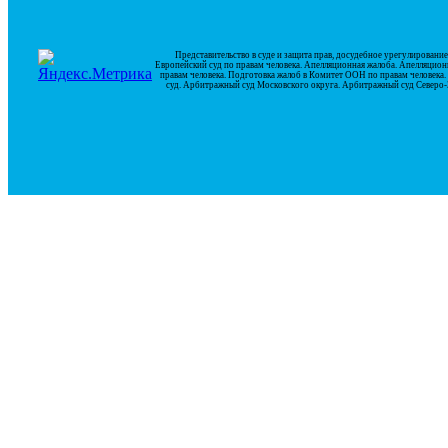
Представительство в суде и защита прав, досудебное урегулирован
Европейский суд по правам человека. Апелляционная жалоба. Апелляцион
правам человека. Подготовка жалоб в Комитет ООН по правам человек
суд. Арбитражный суд Московского округа. Арбитражный суд Северо-