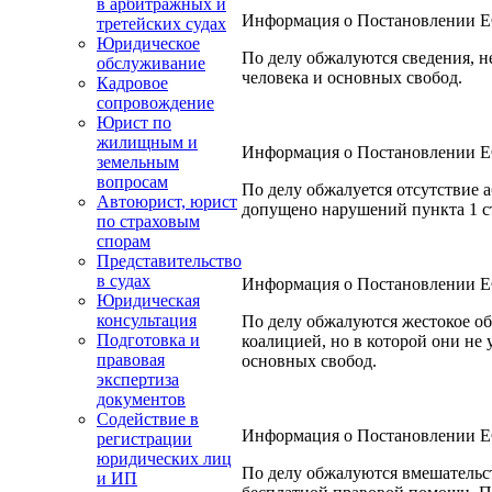
в арбитражных и
Информация о Постановлении ЕСПЧ
третейских судах
Юридическое
По делу обжалуются сведения, н
обслуживание
человека и основных свобод.
Кадровое
сопровождение
Юрист по
жилищным и
Информация о Постановлении ЕСП
земельным
вопросам
По делу обжалуется отсутствие 
Автоюрист, юрист
допущено нарушений пункта 1 ст
по страховым
спорам
Представительство
в судах
Информация о Постановлении ЕСП
Юридическая
консультация
По делу обжалуются жестокое об
Подготовка и
коалицией, но в которой они не
правовая
основных свобод.
экспертиза
документов
Содействие в
Информация о Постановлении ЕСП
регистрации
юридических лиц
По делу обжалуются вмешательст
и ИП