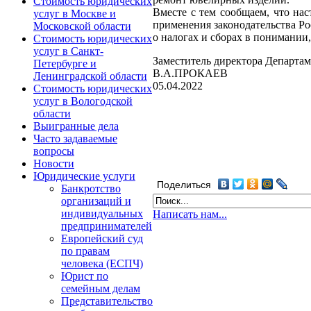
Стоимость юридических
Вместе с тем сообщаем, что на
услуг в Москве и
применения законодательства Р
Московской области
о налогах и сборах в понимании
Стоимость юридических
услуг в Санкт-
Заместитель директора Департам
Петербурге и
В.А.ПРОКАЕВ
Ленинградской области
05.04.2022
Стоимость юридических
услуг в Вологодской
области
Выигранные дела
Часто задаваемые
вопросы
Новости
Юридические услуги
Поделиться
Банкротство
организаций и
индивидуальных
Написать нам...
предпринимателей
Европейский суд
по правам
человека (ЕСПЧ)
Юрист по
семейным делам
Представительство