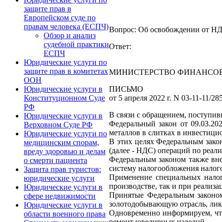
защите прав в
Европейском суде по
правам человека (ЕСПЧ)
Вопрос: Об освобождении от НДС
Обзор и анализ
судебной практики
Ответ:
ЕСПЧ
Юридические услуги по
защите прав в комитетах
МИНИСТЕРСТВО ФИНАНСОВ
ООН
ПИСЬМО
Юридические услуги в
от 5 апреля 2022 г. N 03-11-11/28
Конституционном Суде
РФ
В связи с обращением, поступив
Юридические услуги в
Федеральный закон от 09.03.20
Верховном Суде РФ
металлов в слитках в инвестиц
Юридические услуги по
В этих целях Федеральным закон
медицинским спорам,
(далее - НДС) операций по реал
вреду здоровью и делам
Федеральным законом также внес
о смерти пациента
систему налогообложения налог
Защита прав туристов:
Применение специальных налог
юридические услуги
производстве, так и при реализа
Юридические услуги в
Принятые Федеральным законом
сфере недвижимости
золотодобывающую отрасль, лик
Юридические услуги в
Одновременно информируем, чт
области военного права
ремонт ювелирных изделий.