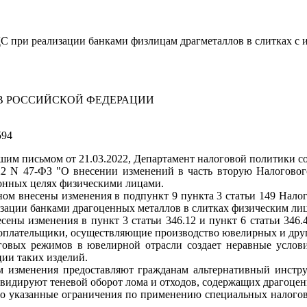
 при реализации банками физлицам драгметаллов в слитках с и
 РОССИЙСКОЙ ФЕДЕРАЦИИ
594
шим письмом от 21.03.2022, Департамент налоговой политики с
22 N 47-ФЗ "О внесении изменений в часть вторую Налоговог
ионных целях физическими лицами.
ом внесены изменения в подпункт 9 пункта 3 статьи 149 Налог
изации банками драгоценных металлов в слитках физическим лиц
ены изменения в пункт 3 статьи 346.12 и пункт 6 статьи 346.
оплательщики, осуществляющие производство ювелирных и друг
овых режимов в ювелирной отрасли создает неравные услови
ции таких изделий.
 изменения предоставляют гражданам альтернативный инстру
видируют теневой оборот лома и отходов, содержащих драгоцен
о указанные ограничения по применению специальных налогов