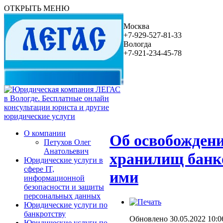
ОТКРЫТЬ МЕНЮ
Москва
+7-929-527-81-33
Вологда
+7-921-234-45-78
О компании
Об освобождени
Петухов Олег
Анатольевич
хранилищ банко
Юридические услуги в
сфере IT,
ими
информационной
безопасности и защиты
персональных данных
Юридические услуги по
банкротству
Обновлено 30.05.2022 10:0
Юридические услуги по