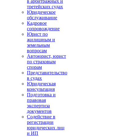
в арбитражных и
третейских судах
Юридическое
обслуживание
Кадровое
сопровождение
Юрист по
жилищным и
земельным
вопросам
Автоюрист, юрист
по страховым
спорам
Представительство
в судах
Юридическая
консультация
Подготовка и
правовая
экспертиза
документов
Содействие в
регистрации
юридических лиц
и ИП