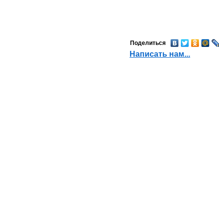
арбитражных и третейских
судах
Юридическое
обслуживание
Поделиться
Кадровое сопровождение
Написать нам...
Юрист по жилищным и
земельным вопросам
Автоюрист, юрист по
страховым спорам
Представительство в
судах
Юридическая
консультация
Подготовка и правовая
экспертиза документов
Содействие в регистрации
юридических лиц и ИП
Трудовые споры
БЕСПЛАТНАЯ
ЮРИДИЧЕСКАЯ
КОНСУЛЬТАЦИЯ
СПРАВОЧНАЯ