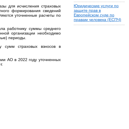
Юридические услуги по
азы для исчисления страховых
защите прав в
ктного формирования сведений
Европейском суде по
вляются уточненные расчеты по
правам человека (ЕСПЧ)
ила работнику суммы среднего
анной организации необходимо
ные) периоды.
у сумм страховых взносов в
ии АО в 2022 году уточненных
т.