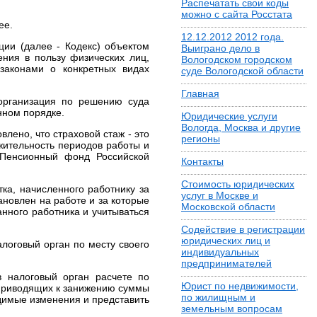
Распечатать свои коды
можно с сайта Росстата
ее.
12.12.2012 2012 года.
ции (далее - Кодекс) объектом
Выиграно дело в
ния в пользу физических лиц,
Вологодском городском
законами о конкретных видах
суде Вологодской области
Главная
 организация по решению суда
нном порядке.
Юридические услуги
Вологда, Москва и другие
влено, что страховой стаж - это
регионы
ительность периодов работы и
 Пенсионный фонд Российской
Контакты
Стоимость юридических
ка, начисленного работнику за
услуг в Москве и
ановлен на работе и за которые
Московской области
анного работника и учитываться
Содействие в регистрации
юридических лиц и
алоговый орган по месту своего
индивидуальных
предпринимателей
 налоговый орган расчете по
Юрист по недвижимости,
 приводящих к занижению суммы
по жилищным и
димые изменения и представить
земельным вопросам