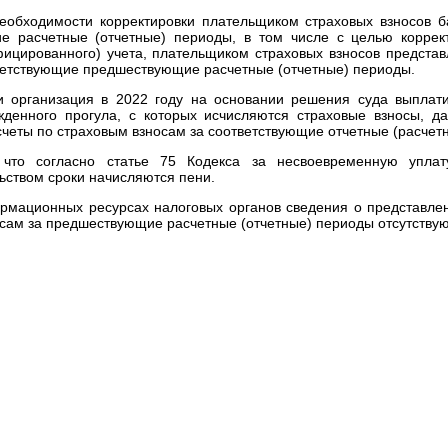
необходимости корректировки плательщиком страховых взносов б
е расчетные (отчетные) периоды, в том числе с целью корре
ицированного) учета, плательщиком страховых взносов предста
ветствующие предшествующие расчетные (отчетные) периоды.
и организация в 2022 году на основании решения суда выплат
жденного прогула, с которых исчисляются страховые взносы, д
счеты по страховым взносам за соответствующие отчетные (расчет
что согласно статье 75 Кодекса за несвоевременную уплат
ьством сроки начисляются пени.
рмационных ресурсах налоговых органов сведения о представлен
осам за предшествующие расчетные (отчетные) периоды отсутствую