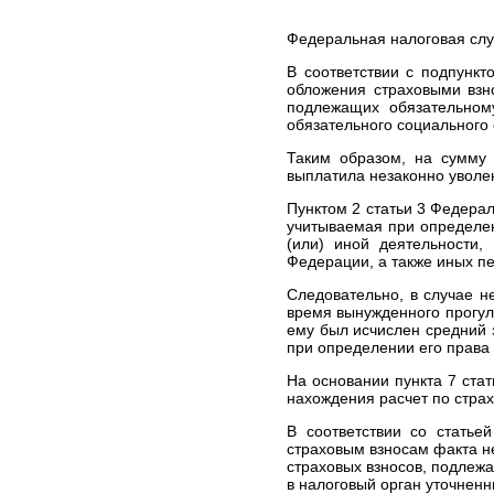
практики ЕСПЧ
Федеральная налоговая слу
ЮРИДИЧЕСКИЕ УСЛУГИ
ПО ЗАЩИТЕ ПРАВ В
В соответствии с подпункт
КОМИТЕТАХ ООН
обложения страховыми взн
подлежащих обязательном
ЮРИДИЧЕСКИЕ УСЛУГИ В
обязательного социального 
КОНСТИТУЦИОННОМ
СУДЕ РФ
Таким образом, на сумму 
ЮРИДИЧЕСКИЕ УСЛУГИ В
выплатила незаконно уволе
ВЕРХОВНОМ СУДЕ РФ
Пунктом 2 статьи 3 Федерал
ЮРИДИЧЕСКИЕ УСЛУГИ
учитываемая при определе
ПО МЕДИЦИНСКИМ
(или) иной деятельности
СПОРАМ, ВРЕДУ
Федерации, а также иных пе
ЗДОРОВЬЮ И ДЕЛАМ О
СМЕРТИ ПАЦИЕНТА
Следовательно, в случае н
время вынужденного прогула
ЗАЩИТА ПРАВ
ему был исчислен средний з
ТУРИСТОВ:
при определении его права
ЮРИДИЧЕСКИЕ УСЛУГИ
ЮРИДИЧЕСКИЕ УСЛУГИ В
На основании пункта 7 ста
СФЕРЕ НЕДВИЖИМОСТИ
нахождения расчет по стра
ЮРИДИЧЕСКИЕ УСЛУГИ В
В соответствии со стать
ОБЛАСТИ ВОЕННОГО
страховым взносам факта н
ПРАВА
страховых взносов, подлеж
СТОИМОСТЬ
в налоговый орган уточненн