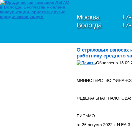
Москва
+7-
Вологда
+7-
О КОМПАНИИ
О страховых взносах 
Петухов Олег Анатольевич
работнику среднего з
ЮРИДИЧЕСКИЕ УСЛУГИ В
Обновлено 13.09.
СФЕРЕ IT,
ИНФОРМАЦИОННОЙ
БЕЗОПАСНОСТИ И
ЗАЩИТЫ
МИНИСТЕРСТВО ФИНАНСО
ПЕРСОНАЛЬНЫХ
ДАННЫХ
ЮРИДИЧЕСКИЕ УСЛУГИ
ФЕДЕРАЛЬНАЯ НАЛОГОВА
ПО БАНКРОТСТВУ
ЮРИДИЧЕСКИЕ УСЛУГИ
ПО ЗАЩИТЕ ПРАВ В
ПИСЬМО
ЕВРОПЕЙСКОМ СУДЕ ПО
ПРАВАМ ЧЕЛОВЕКА
от 26 августа 2022 г. N ЕА-
(ЕСПЧ)
Обзор и анализ судебной