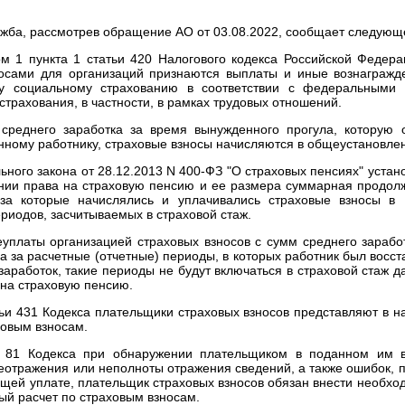
жба, рассмотрев обращение АО от 03.08.2022, сообщает следующ
ом 1 пункта 1 статьи 420 Налогового кодекса Российской Федера
осами для организаций признаются выплаты и иные вознагражде
у социальному страхованию в соответствии с федеральными 
страхования, в частности, в рамках трудовых отношений.
среднего заработка за время вынужденного прогула, которую
нному работнику, страховые взносы начисляются в общеустановле
ьного закона от 28.12.2013 N 400-ФЗ "О страховых пенсиях" устано
нии права на страховую пенсию и ее размера суммарная продолж
, за которые начислялись и уплачивались страховые взносы в
риодов, засчитываемых в страховой стаж.
еуплаты организацией страховых взносов с сумм среднего заработ
 за расчетные (отчетные) периоды, в которых работник был восст
аработок, такие периоды не будут включаться в страховой стаж д
 на страховую пенсию.
тьи 431 Кодекса плательщики страховых взносов представляют в н
ховым взносам.
ей 81 Кодекса при обнаружении плательщиком в поданном им в
еотражения или неполноты отражения сведений, а также ошибок,
ащей уплате, плательщик страховых взносов обязан внести необхо
ый расчет по страховым взносам.