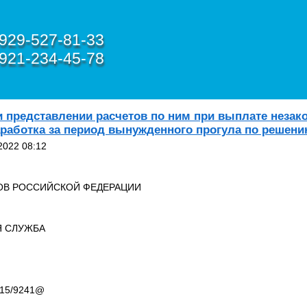
929-527-81-33
921-234-45-78
и представлении расчетов по ним при выплате незак
аработка за период вынужденного прогула по решени
2022 08:12
В РОССИЙСКОЙ ФЕДЕРАЦИИ
Я СЛУЖБА
3-15/9241@