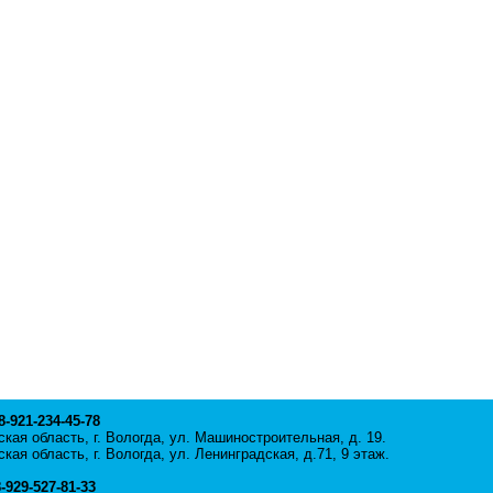
 8-921-234-45-78
кая область, г. Вологда, ул. Машиностроительная, д. 19.
кая область, г. Вологда, ул. Ленинградская, д.71, 9 этаж.
8-929-527-81-33