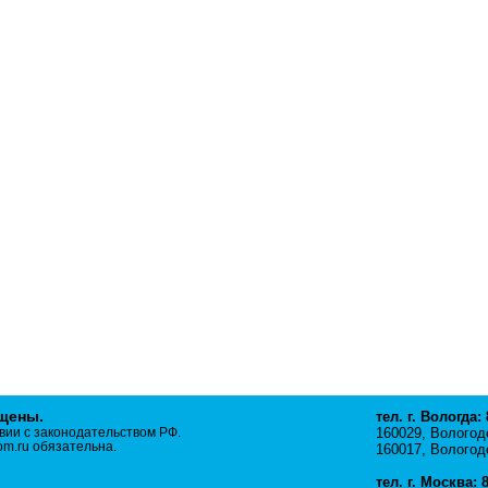
ищены.
тел. г. Вологда:
вии с законодательством РФ.
160029, Вологодс
m.ru обязательна.
160017, Вологодс
тел. г. Москва: 