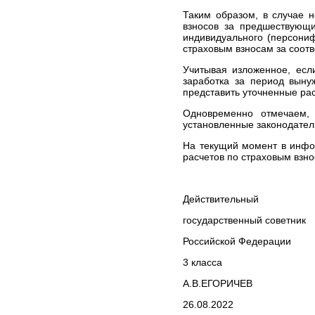
ЮРИДИЧЕСКИХ УСЛУГ В
МОСКВЕ И МОСКОВСКОЙ
Таким образом, в случае 
ОБЛАСТИ
взносов за предшествующи
индивидуального (персониф
СТОИМОСТЬ
страховым взносам за соот
ЮРИДИЧЕСКИХ УСЛУГ В
САНКТ-ПЕТЕРБУРГЕ И
Учитывая изложенное, есл
ЛЕНИНГРАДСКОЙ
заработка за период выну
ОБЛАСТИ
представить уточненные ра
СТОИМОСТЬ
Одновременно отмечаем, 
ЮРИДИЧЕСКИХ УСЛУГ В
установленные законодател
ВОЛОГОДСКОЙ ОБЛАСТИ
ВЫИГРАННЫЕ ДЕЛА
На текущий момент в инфо
расчетов по страховым взн
ЧАСТО ЗАДАВАЕМЫЕ
ВОПРОСЫ
НОВОСТИ
Действительный
ЮРИДИЧЕСКИЕ УСЛУГИ
Банкротство организаций
государственный советник
и индивидуальных
предпринимателей
Российской Федерации
Европейский суд по
3 класса
правам человека (ЕСПЧ)
А.В.ЕГОРИЧЕВ
Юрист по семейным
делам
26.08.2022
Представительство в