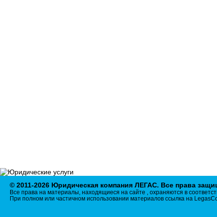
ИНФОРМАЦИЯ
Адреса судов
Нотариусы
ОКВЭД
Разное
ПРАВОВЫЕ НОВОСТИ
СТАТЬИ
БИЗНЕС-НОВОСТИ
ДОКУМЕНТЫ
КОНТАКТЫ
КАРТА САЙТА
ПОЛИТИКА В
ОТНОШЕНИИ ОБРАБОТКИ
ПЕРСОНАЛЬНЫХ
ДАННЫХ
© 2011-2026 Юридическая компания ЛЕГАС. Все права защ
Все права на материалы, находящиеся на сайте , охраняются в соответст
При полном или частичном использовании материалов ссылка на LegasCo