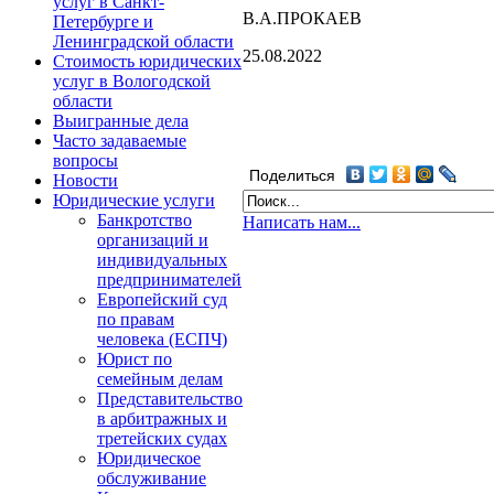
услуг в Санкт-
В.А.ПРОКАЕВ
Петербурге и
Ленинградской области
25.08.2022
Стоимость юридических
услуг в Вологодской
области
Выигранные дела
Часто задаваемые
вопросы
Поделиться
Новости
Юридические услуги
Банкротство
Написать нам...
организаций и
индивидуальных
предпринимателей
Европейский суд
по правам
человека (ЕСПЧ)
Юрист по
семейным делам
Представительство
в арбитражных и
третейских судах
Юридическое
обслуживание