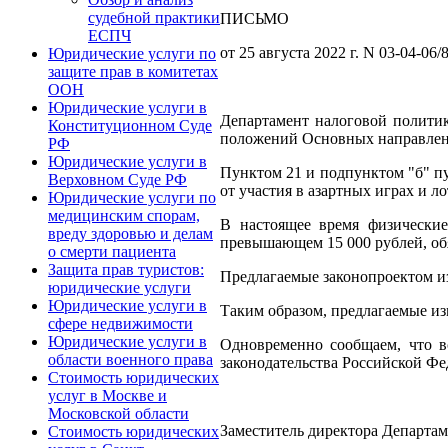
судебной практики
ПИСЬМО
ЕСПЧ
от 25 августа 2022 г. N 03-04-06/
Юридические услуги по
защите прав в комитетах
ООН
Юридические услуги в
Департамент налоговой политик
Конституционном Суде
положений Основных направлени
РФ
Юридические услуги в
Пунктом 21 и подпунктом "б" пу
Верховном Суде РФ
от участия в азартных играх и л
Юридические услуги по
медицинским спорам,
В настоящее время физические
вреду здоровью и делам
превышающем 15 000 рублей, обя
о смерти пациента
Защита прав туристов:
Предлагаемые законопроектом и
юридические услуги
Юридические услуги в
Таким образом, предлагаемые из
сфере недвижимости
Юридические услуги в
Одновременно сообщаем, что в
области военного права
законодательства Российской Фе
Стоимость юридических
услуг в Москве и
Московской области
Заместитель директора Департам
Стоимость юридических