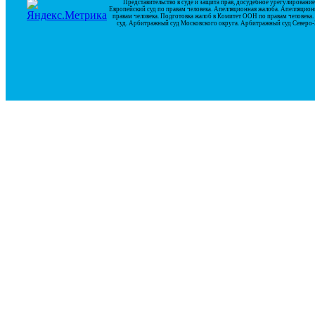
Представительство в суде и защита прав, досудебное урегулирован
Европейский суд по правам человека. Апелляционная жалоба. Апелляцион
правам человека. Подготовка жалоб в Комитет ООН по правам человек
суд. Арбитражный суд Московского округа. Арбитражный суд Северо-