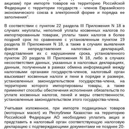
акцизам) при импорте товаров на территорию Российской
Федерации с территории государств - членов Евразийского
экономического союза в электронной форме и порядка ее
заполнения".
В соответствии с пунктом 22 раздела III Приложения N 18 в
случаях неуплаты, неполной уплаты косвенных налогов по
импортированным товарам, уплаты таких налогов в более
поздний срок по сравнению с установленным пунктом 19
раздела III Приложения N 18, а также в случаях выявления
фактов непредставления налоговых деклараций,
представления их с нарушением срока, установленного
пунктом 20 раздела III Приложения N 18, либо в случаях
несоответствия данных, указанных в налоговых декларациях,
данным, полученным в рамках обмена информацией между
налоговыми органами государств-членов, налоговый орган
взыскивает косвенные налоги и пени в порядке и размере,
установленных законодательством государства-члена, на
территорию которого импортированы товары, а также
применяет способы обеспечения исполнения обязательств по
уплате косвенных налогов, пеней и меры ответственности,
установленные законодательством этого государства-члена.
Учитывая изложенное, при импорте подакцизных товаров
(моторных масел) из Республики Казахстан на территорию
Российской Федерации АО необходимо уплатить акциз и
представить в налоговый орган соответствующую налоговую
декларацию с подтверждающими документами не позднее 20-