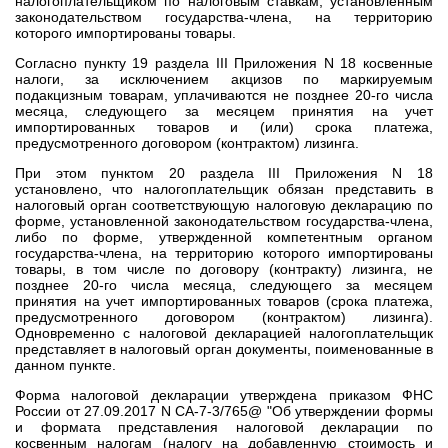
налогоплательщиком по налоговым ставкам, установленным
законодательством государства-члена, на территорию
которого импортированы товары.
Согласно пункту 19 раздела III Приложения N 18 косвенные
налоги, за исключением акцизов по маркируемым
подакцизным товарам, уплачиваются не позднее 20-го числа
месяца, следующего за месяцем принятия на учет
импортированных товаров и (или) срока платежа,
предусмотренного договором (контрактом) лизинга.
При этом пунктом 20 раздела III Приложения N 18
установлено, что налогоплательщик обязан представить в
налоговый орган соответствующую налоговую декларацию по
форме, установленной законодательством государства-члена,
либо по форме, утвержденной компетентным органом
государства-члена, на территорию которого импортированы
товары, в том числе по договору (контракту) лизинга, не
позднее 20-го числа месяца, следующего за месяцем
принятия на учет импортированных товаров (срока платежа,
предусмотренного договором (контрактом) лизинга).
Одновременно с налоговой декларацией налогоплательщик
представляет в налоговый орган документы, поименованные в
данном пункте.
Форма налоговой декларации утверждена приказом ФНС
России от 27.09.2017 N СА-7-3/765@ "Об утверждении формы
и формата представления налоговой декларации по
косвенным налогам (налогу на добавленную стоимость и