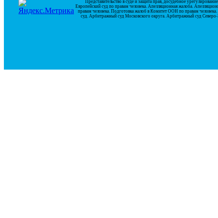
Представительство в суде и защита прав, досудебное урегулирован
Европейский суд по правам человека. Апелляционная жалоба. Апелляцион
правам человека. Подготовка жалоб в Комитет ООН по правам человек
суд. Арбитражный суд Московского округа. Арбитражный суд Северо-