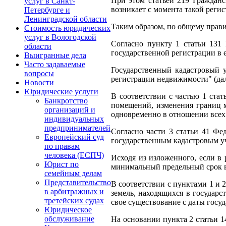
При этом статьей 219 Гражданс
услуг в Санкт-
возникает с момента такой регис
Петербурге и
Ленинградской области
Таким образом, по общему прави
Стоимость юридических
услуг в Вологодской
Согласно пункту 1 статьи 131
области
государственной регистрации в 
Выигранные дела
Часто задаваемые
Государственный кадастровый 
вопросы
регистрации недвижимости" (дал
Новости
Юридические услуги
В соответствии с частью 1 ста
Банкротство
помещений, изменения границ 
организаций и
одновременно в отношении всех
индивидуальных
предпринимателей
Согласно части 3 статьи 41 Фе
Европейский суд
государственным кадастровым уч
по правам
человека (ЕСПЧ)
Исходя из изложенного, если в
Юрист по
минимальный предельный срок вл
семейным делам
Представительство
В соответствии с пунктами 1 и 
в арбитражных и
земель, находящихся в государс
третейских судах
свое существование с даты госу
Юридическое
обслуживание
На основании пункта 2 статьи 1