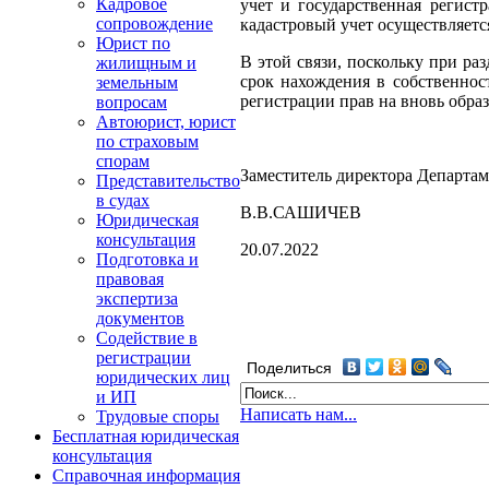
Кадровое
учет и государственная регист
сопровождение
кадастровый учет осуществляетс
Юрист по
В этой связи, поскольку при ра
жилищным и
срок нахождения в собственнос
земельным
регистрации прав на вновь обра
вопросам
Автоюрист, юрист
по страховым
спорам
Заместитель директора Департам
Представительство
в судах
В.В.САШИЧЕВ
Юридическая
консультация
20.07.2022
Подготовка и
правовая
экспертиза
документов
Содействие в
регистрации
Поделиться
юридических лиц
и ИП
Написать нам...
Трудовые споры
Бесплатная юридическая
консультация
Справочная информация