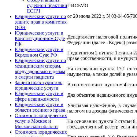
судебной практики
ПИСЬМО
ЕСПЧ
от 20 июля 2022 г. N 03-04-05/70
Юридические услуги по
защите прав в комитетах
ООН
Юридические услуги в
Департамент налоговой политик
Конституционном Суде
Федерации (далее - Кодекс) разъ
РФ
Юридические услуги в
Подпунктом 2 пункта 1 статьи 2
Верховном Суде РФ
праве собственности, и имущест
Юридические услуги по
медицинским спорам,
На основании пункта 17.1 ста
вреду здоровью и делам
имущества, а также долей в ука
о смерти пациента
Защита прав туристов:
В соответствии с пунктом 4 ста
юридические услуги
Юридические услуги в
Для объектов недвижимого имуще
сфере недвижимости
Юридические услуги в
Учитывая изложенное, в случа
области военного права
налогом на доходы физических л
Стоимость юридических
услуг в Москве и
На основании пункта 2 статьи 8
Московской области
государственный реестр, если ин
Стоимость юридических