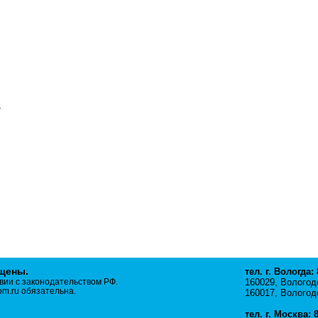
ищены.
тел. г. Вологда:
вии с законодательством РФ.
160029, Вологодс
m.ru обязательна.
160017, Вологодс
тел. г. Москва: 