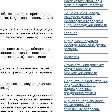
Распечатать свои коды
можно с сайта Росстата
12.12.2012 2012 года.
 об основаниях прекращения
Выиграно дело в
 как кадастровая стоимость, в
Вологодском городском
суде Вологодской области
 кодекса Российской Федерации
Главная
налогах, а также обязанность
32 Налогового кодекса), просим
Юридические услуги
Вологда, Москва и другие
а признаются лица, обладающие
регионы
енности, праве постоянного
вещные права), если иное не
Контакты
Стоимость юридических
далее - Гражданский кодекс)
услуг в Москве и
венной регистрации в едином
Московской области
Содействие в регистрации
есения соответствующей записи
юридических лиц и
декса).
индивидуальных
предпринимателей
ной регистрации недвижимости"
еестре недвижимости (далее -
Юрист по недвижимости,
ава. Ранее пункт 1 статьи 2
по жилищным и
движимое имущество и сделок с
земельным вопросам
 реестре прав на недвижимое