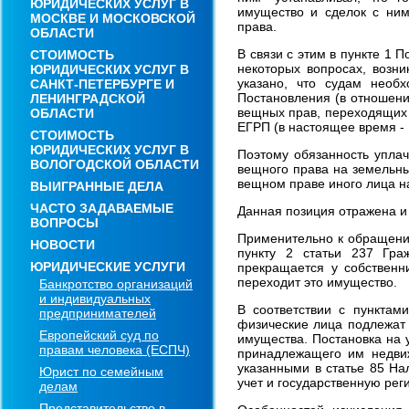
ЮРИДИЧЕСКИХ УСЛУГ В
имущество и сделок с ним
МОСКВЕ И МОСКОВСКОЙ
права.
ОБЛАСТИ
В связи с этим в пункте 1
СТОИМОСТЬ
некоторых вопросах, возн
ЮРИДИЧЕСКИХ УСЛУГ В
указано, что судам необ
САНКТ-ПЕТЕРБУРГЕ И
Постановления (в отношени
ЛЕНИНГРАДСКОЙ
вещных прав, переходящих 
ОБЛАСТИ
ЕГРП (в настоящее время -
СТОИМОСТЬ
ЮРИДИЧЕСКИХ УСЛУГ В
Поэтому обязанность уплач
ВОЛОГОДСКОЙ ОБЛАСТИ
вещного права на земельный
вещном праве иного лица н
ВЫИГРАННЫЕ ДЕЛА
ЧАСТО ЗАДАВАЕМЫЕ
Данная позиция отражена и 
ВОПРОСЫ
Применительно к обращению
НОВОСТИ
пункту 2 статьи 237 Гра
ЮРИДИЧЕСКИЕ УСЛУГИ
прекращается у собственн
переходит это имущество.
Банкротство организаций
и индивидуальных
В соответствии с пунктам
предпринимателей
физические лица подлежат 
Европейский суд по
имущества. Постановка на 
правам человека (ЕСПЧ)
принадлежащего им недви
указанными в статье 85 На
Юрист по семейным
учет и государственную ре
делам
Представительство в