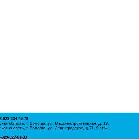
 8-921-234-45-78
кая область, г. Вологда, ул. Машиностроительная, д. 19.
кая область, г. Вологда, ул. Ленинградская, д.71, 9 этаж.
8-929-527-81-33