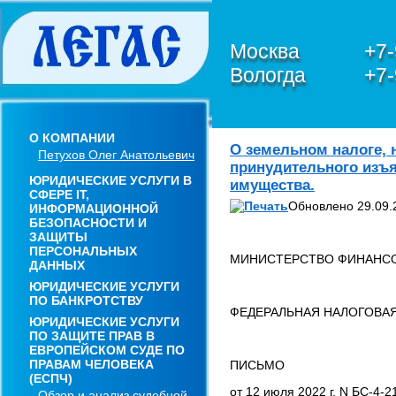
Москва
+7-
Вологда
+7-
О КОМПАНИИ
О земельном налоге, 
Петухов Олег Анатольевич
принудительного изъя
ЮРИДИЧЕСКИЕ УСЛУГИ В
имущества.
СФЕРЕ IT,
Обновлено 29.09.
ИНФОРМАЦИОННОЙ
БЕЗОПАСНОСТИ И
ЗАЩИТЫ
ПЕРСОНАЛЬНЫХ
МИНИСТЕРСТВО ФИНАНСО
ДАННЫХ
ЮРИДИЧЕСКИЕ УСЛУГИ
ПО БАНКРОТСТВУ
ФЕДЕРАЛЬНАЯ НАЛОГОВА
ЮРИДИЧЕСКИЕ УСЛУГИ
ПО ЗАЩИТЕ ПРАВ В
ЕВРОПЕЙСКОМ СУДЕ ПО
ПРАВАМ ЧЕЛОВЕКА
ПИСЬМО
(ЕСПЧ)
от 12 июля 2022 г. N БС-4-
Обзор и анализ судебной