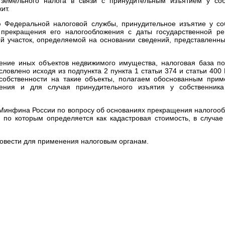
земельного налога в связи с принудительным изъятием у соб
ит.
 Федеральной налоговой службы, принудительное изъятие у соб
 прекращения его налогообложения с даты государственной ре
й участок, определяемой на основании сведений, представленных
жение иных объектов недвижимого имущества, налоговая база по
словлено исходя из подпункта 2 пункта 1 статьи 374 и статьи 400
собственности на такие объекты, полагаем обоснованным при
ения и для случая принудительного изъятия у собственник
Минфина России по вопросу об основаниях прекращения налогооб
 по которым определяется как кадастровая стоимость, в случае
овести для применения налоговым органам.