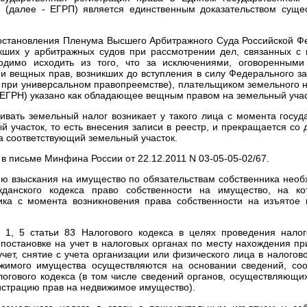
 (далее - ЕГРП) является единственным доказательством сущес
 Постановления Пленума Высшего Арбитражного Суда Российской Фе
икших у арбитражных судов при рассмотрении дел, связанных с 
ходимо исходить из того, что за исключениями, оговоренными
и вещных прав, возникших до вступления в силу Федерального зак
при универсальном правопреемстве), плательщиком земельного на
 ЕГРН) указано как обладающее вещным правом на земельный учас
ивать земельный налог возникает у такого лица с момента госуд
 участок, то есть внесения записи в реестр, и прекращается со 
а соответствующий земельный участок.
в письме Минфина России от 22.12.2011 N 03-05-05-02/67.
 взыскания на имущество по обязательствам собственника необх
жданского кодекса право собственности на имущество, на ко
ика с момента возникновения права собственности на изъятое 
и 1, 5 статьи 83 Налогового кодекса в целях проведения налог
постановке на учет в налоговых органах по месту нахождения 
учет, снятие с учета организации или физического лица в налого
жимого имущества осуществляются на основании сведений, со
логового кодекса (в том числе сведений органов, осуществляющи
гистрацию прав на недвижимое имущество).