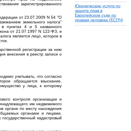
твования зарегистрированного
Юридические услуги по
защите прав в
Европейском суде по
дерации от 23.07.2009 N 54 "О
правам человека (ЕСПЧ)
взиманием земельного налога"
 в пунктах 4 и 5 названного
она от 21.07.1997 N 122-ФЗ, и
лога является лицо, которое в
ток.
арственной регистрации за ним
дня внесения в реестр записи о
одимо учитывать, что согласно
торое обращается взыскание,
имущество у лица, к которому
ового контроля организации и
принадлежащего им недвижимого
вом органе по месту нахождения
общаемых органами и лицами,
х государственный кадастровый