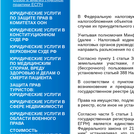
практики ЕСПЧ
ЮРИДИЧЕСКИЕ УСЛУГИ
В Федеральную налогову
ПО ЗАЩИТЕ ПРАВ В
налогообложения объектов 
КОМИТЕТАХ ООН
случае их принудительного 
ЮРИДИЧЕСКИЕ УСЛУГИ В
КОНСТИТУЦИОННОМ
Учитывая полномочия Минфи
СУДЕ РФ
(далее - Налоговый кодек
налоговых органов руководс
ЮРИДИЧЕСКИЕ УСЛУГИ В
направить разъяснения по 
ВЕРХОВНОМ СУДЕ РФ
Согласно пункту 1 статьи 
ЮРИДИЧЕСКИЕ УСЛУГИ
земельными участками, 
ПО МЕДИЦИНСКИМ
(бессрочного) пользован
СПОРАМ, ВРЕДУ
установлено статьей 388 На
ЗДОРОВЬЮ И ДЕЛАМ О
СМЕРТИ ПАЦИЕНТА
В соответствии с пункто
ЗАЩИТА ПРАВ
возникновение и прекращ
ТУРИСТОВ:
государственном реестре (д
ЮРИДИЧЕСКИЕ УСЛУГИ
Права на имущество, подле
ЮРИДИЧЕСКИЕ УСЛУГИ В
в реестр, если иное не уст
СФЕРЕ НЕДВИЖИМОСТИ
ЮРИДИЧЕСКИЕ УСЛУГИ В
Согласно части 5 статьи 1
ОБЛАСТИ ВОЕННОГО
государственная регистра
ПРАВА
ЕГРН) является единстве
Федерального закона от 21
СТОИМОСТЬ
ним" устанавливал, что 