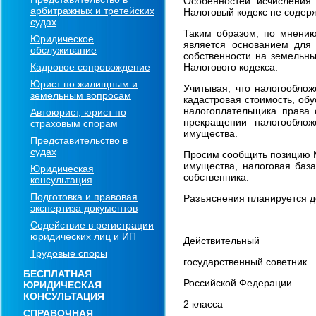
Особенностей исчисления 
арбитражных и третейских
Налоговый кодекс не содерж
судах
Таким образом, по мнению
Юридическое
является основанием для
обслуживание
собственности на земельны
Кадровое сопровождение
Налогового кодекса.
Юрист по жилищным и
Учитывая, что налогообло
земельным вопросам
кадастровая стоимость, обу
налогоплательщика права 
Автоюрист, юрист по
прекращении налогооблож
страховым спорам
имущества.
Представительство в
судах
Просим сообщить позицию 
имущества, налоговая база
Юридическая
собственника.
консультация
Подготовка и правовая
Разъяснения планируется д
экспертиза документов
Содействие в регистрации
юридических лиц и ИП
Действительный
Трудовые споры
государственный советник
БЕСПЛАТНАЯ
Российской Федерации
ЮРИДИЧЕСКАЯ
КОНСУЛЬТАЦИЯ
2 класса
СПРАВОЧНАЯ