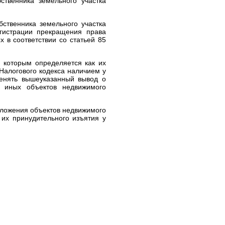
ственника земельного участка
ственника земельного участка
гистрации прекращения права
 в соответствии со статьей 85
 которым определяется как их
 Налогового кодекса наличием у
менять вышеуказанный вывод о
а иных объектов недвижимого
ложения объектов недвижимого
 их принудительного изъятия у