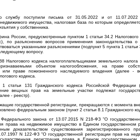
ю службу поступили письма от 31.05.2022 и от 11.07.2022
недвижимого имущества, налоговая база по которым определяется
изъятия у собственника.
на России, предусмотренные пунктом 1 статьи 34.2 Налогового
с), по разъяснению вопросов применения законодательства о 
твоваться указанными разъяснениями (подпункт 5 пункта 1 статьи 
следующему вопросу.
388 Налогового кодекса налогоплательщиками земельного налог
признаваемыми объектом налогообложения, на праве собств
ия или праве пожизненного наследуемого владения (далее - 
логового кодекса.
м 1 статьи 131 Гражданского кодекса Российской Федерации (
ение вещных прав на земельные участки подлежат государст
алее - реестр).
жащие государственной регистрации, прекращаются с момента вн
ановлено федеральным законом (пункт 2 статьи 8.1 Гражданского ко
 Федерального закона от 13.07.2015 N 218-ФЗ "О государствен
ция права на недвижимое имущество в Едином государственном р
нным доказательством существования зарегистрированного пр
.07.1997 N 122-ФЗ "О государственной регистрации прав на не
государственная регистрация права в Едином государственном