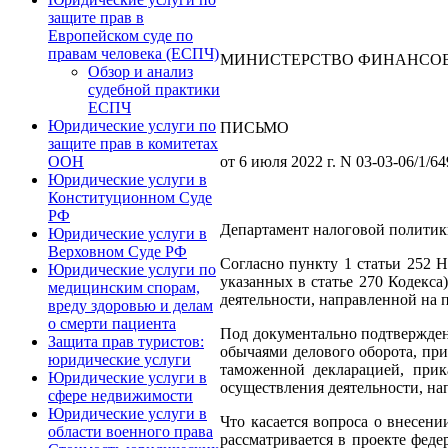
защите прав в
Европейском суде по
правам человека (ЕСПЧ)
МИНИСТЕРСТВО ФИНАНСОВ
Обзор и анализ
судебной практики
ЕСПЧ
Юридические услуги по
ПИСЬМО
защите прав в комитетах
от 6 июля 2022 г. N 03-03-06/1/6
ООН
Юридические услуги в
Конституционном Суде
РФ
Департамент налоговой политик
Юридические услуги в
Верховном Суде РФ
Согласно пункту 1 статьи 252 
Юридические услуги по
указанных в статье 270 Кодекса
медицинским спорам,
деятельности, направленной на
вреду здоровью и делам
о смерти пациента
Под документально подтвержден
Защита прав туристов:
обычаями делового оборота, пр
юридические услуги
таможенной декларацией, прик
Юридические услуги в
осуществления деятельности, на
сфере недвижимости
Юридические услуги в
Что касается вопроса о внесен
области военного права
рассматривается в проекте фед