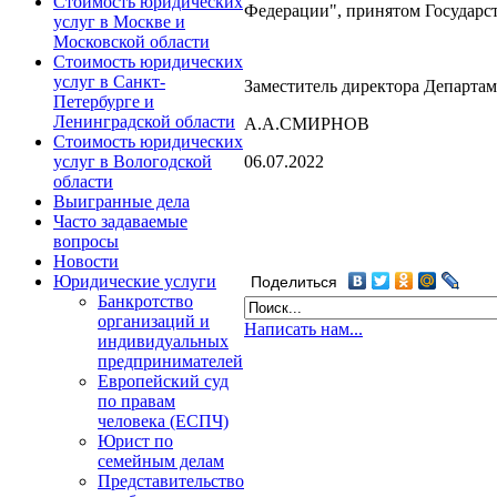
Стоимость юридических
Федерации", принятом Государс
услуг в Москве и
Московской области
Стоимость юридических
услуг в Санкт-
Заместитель директора Департам
Петербурге и
Ленинградской области
А.А.СМИРНОВ
Стоимость юридических
06.07.2022
услуг в Вологодской
области
Выигранные дела
Часто задаваемые
вопросы
Новости
Юридические услуги
Поделиться
Банкротство
организаций и
Написать нам...
индивидуальных
предпринимателей
Европейский суд
по правам
человека (ЕСПЧ)
Юрист по
семейным делам
Представительство