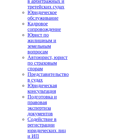
в арбитражных и
третейских судах
Юридическое
обслуживание
Кадровое
сопровождение
Юрист по
жилищным и
земельным
вопросам
Автоюрист, юрист
по страховым
спорам
Представительство
в судах
Юридическая
консультация
Подготовка и
правовая
экспертиза
документов
Содействие в
регистрации
юридических лиц
и ИП