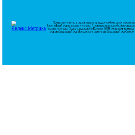
Представительство в суде и защита прав, досудебное урегулирован
Европейский суд по правам человека. Апелляционная жалоба. Апелляцион
правам человека. Подготовка жалоб в Комитет ООН по правам человек
суд. Арбитражный суд Московского округа. Арбитражный суд Северо-