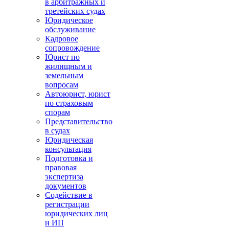
в арбитражных и
третейских судах
Юридическое
обслуживание
Кадровое
сопровождение
Юрист по
жилищным и
земельным
вопросам
Автоюрист, юрист
по страховым
спорам
Представительство
в судах
Юридическая
консультация
Подготовка и
правовая
экспертиза
документов
Содействие в
регистрации
юридических лиц
и ИП