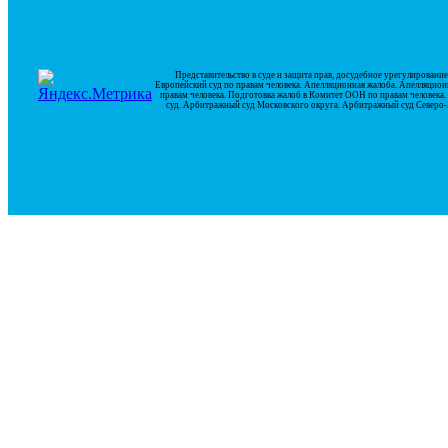
Представительство в суде и защита прав, досудебное урегулирован
Европейский суд по правам человека. Апелляционная жалоба. Апелляцион
правам человека. Подготовка жалоб в Комитет ООН по правам человек
суд. Арбитражный суд Московского округа. Арбитражный суд Северо-