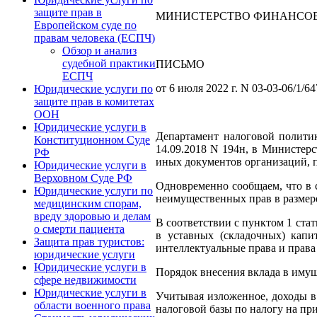
защите прав в
МИНИСТЕРСТВО ФИНАНСОВ
Европейском суде по
правам человека (ЕСПЧ)
Обзор и анализ
судебной практики
ПИСЬМО
ЕСПЧ
от 6 июля 2022 г. N 03-03-06/1/6
Юридические услуги по
защите прав в комитетах
ООН
Юридические услуги в
Департамент налоговой полити
Конституционном Суде
14.09.2018 N 194н, в Министер
РФ
иных документов организаций, 
Юридические услуги в
Верховном Суде РФ
Одновременно сообщаем, что в 
Юридические услуги по
неимущественных прав в размере
медицинским спорам,
вреду здоровью и делам
В соответствии с пунктом 1 ста
о смерти пациента
в уставных (складочных) кап
Защита прав туристов:
интеллектуальные права и права
юридические услуги
Юридические услуги в
Порядок внесения вклада в имущ
сфере недвижимости
Юридические услуги в
Учитывая изложенное, доходы в
области военного права
налоговой базы по налогу на пр