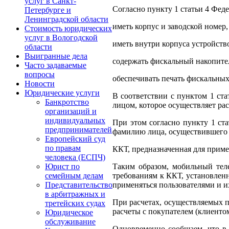
услуг в Санкт-
Согласно пункту 1 статьи 4 Фед
Петербурге и
Ленинградской области
иметь корпус и заводской номер,
Стоимость юридических
услуг в Вологодской
иметь внутри корпуса устройст
области
Выигранные дела
содержать фискальный накопител
Часто задаваемые
вопросы
обеспечивать печать фискальных
Новости
Юридические услуги
В соответствии с пунктом 1 ста
Банкротство
лицом, которое осуществляет ра
организаций и
индивидуальных
При этом согласно пункту 1 ста
предпринимателей
фамилию лица, осуществившего р
Европейский суд
по правам
ККТ, предназначенная для приме
человека (ЕСПЧ)
Таким образом, мобильный теле
Юрист по
требованиям к ККТ, установленн
семейным делам
применяться пользователями и и
Представительство
в арбитражных и
При расчетах, осуществляемых п
третейских судах
расчеты с покупателем (клиенто
Юридическое
обслуживание
Одновременно сообщаем, что в 