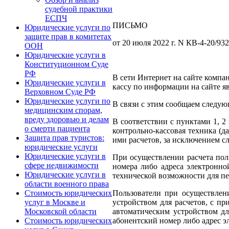
судебной практики
ЕСПЧ
ПИСЬМО
Юридические услуги по
защите прав в комитетах
от 20 июля 2022 г. N КВ-4-20/9
ООН
Юридические услуги в
Конституционном Суде
РФ
В сети Интернет на сайте компа
Юридические услуги в
кассу по информации на сайте я
Верховном Суде РФ
Юридические услуги по
В связи с этим сообщаем следую
медицинским спорам,
вреду здоровью и делам
В соответствии с пунктами 1, 2
о смерти пациента
контрольно-кассовая техника (
Защита прав туристов:
ими расчетов, за исключением с
юридические услуги
Юридические услуги в
При осуществлении расчета поль
сфере недвижимости
номера либо адреса электронно
Юридические услуги в
технической возможности для пе
области военного права
Пользователи при осуществлен
Стоимость юридических
устройством для расчетов, с п
услуг в Москве и
автоматическим устройством дл
Московской области
абонентский номер либо адрес э
Стоимость юридических