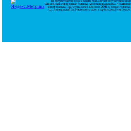
Представительство в суде и защита прав, досудебное урегулирован
Европейский суд по правам человека. Апелляционная жалоба. Апелляцион
правам человека. Подготовка жалоб в Комитет ООН по правам человек
суд. Арбитражный суд Московского округа. Арбитражный суд Северо-