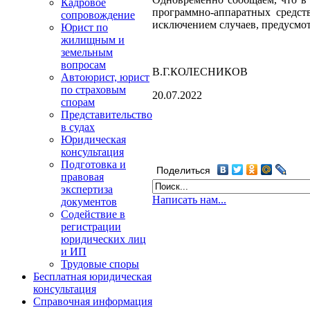
Кадровое
программно-аппаратных средст
сопровождение
исключением случаев, предусмо
Юрист по
жилищным и
земельным
вопросам
В.Г.КОЛЕСНИКОВ
Автоюрист, юрист
по страховым
20.07.2022
спорам
Представительство
в судах
Юридическая
консультация
Подготовка и
Поделиться
правовая
экспертиза
Написать нам...
документов
Содействие в
регистрации
юридических лиц
и ИП
Трудовые споры
Бесплатная юридическая
консультация
Справочная информация