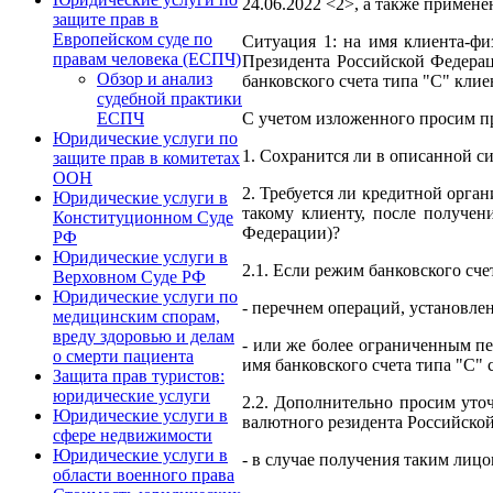
24.06.2022 <2>, а также примен
защите прав в
Европейском суде по
Ситуация 1: на имя клиента-фи
правам человека (ЕСПЧ)
Президента Российской Федерац
Обзор и анализ
банковского счета типа "С" клие
судебной практики
С учетом изложенного просим п
ЕСПЧ
Юридические услуги по
1. Сохранится ли в описанной с
защите прав в комитетах
ООН
2. Требуется ли кредитной орга
Юридические услуги в
такому клиенту, после получе
Конституционном Суде
Федерации)?
РФ
Юридические услуги в
2.1. Если режим банковского сч
Верховном Суде РФ
Юридические услуги по
- перечнем операций, установлен
медицинским спорам,
вреду здоровью и делам
- или же более ограниченным пе
о смерти пациента
имя банковского счета типа "С"
Защита прав туристов:
юридические услуги
2.2. Дополнительно просим уто
Юридические услуги в
валютного резидента Российской
сфере недвижимости
Юридические услуги в
- в случае получения таким лиц
области военного права