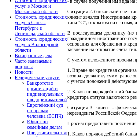
Стоимость юридических
- в случае получения им вида н
услуг в Москве и
Ситуация 2: банковский счет ти
Московской области
клиент являлся Иностранным кре
Стоимость юридических
типа "С", открытом на его имя, 
услуг в Санкт-
Петербурге и
В последующем должнику (из по
Ленинградской области
гражданином иностранного госу
Стоимость юридических
основания для обращения в кред
услуг в Вологодской
заявление на открытие счета ти
области
Выигранные дела
С учетом изложенного просим п
Часто задаваемые
вопросы
1. Вправе ли кредитная организ
Новости
возврат должнику сумм, ранее 
Юридические услуги
с учетом положений действующег
Банкротство
организаций и
2. Каков порядок действий банк
индивидуальных
кредитора статуса валютного рез
предпринимателей
Европейский суд
Ситуация 3: клиент - физическ
по правам
нерезиденты Российской Федера
человека (ЕСПЧ)
Юрист по
Просим предоставить пояснения
семейным делам
Представительство
1. Каков порядок действий банк