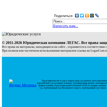
Поделиться
Написать нам...
© 2011-2026 Юридическая компания ЛЕГАС. Все права за
Все права на материалы, находящиеся на сайте , охраняются в соответствии 
При полном или частичном использовании материалов ссылка на LegasCom.ru
Представительство в суде и защита прав, досудебное урегулирован
Европейский суд по правам человека. Апелляционная жалоба. Апелляцион
правам человека. Подготовка жалоб в Комитет ООН по правам человек
суд. Арбитражный суд Московского округа. Арбитражный суд Северо-