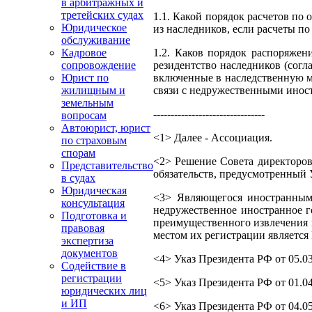
в арбитражных и
третейских судах
1.1. Какой порядок расчетов по
Юридическое
из наследников, если расчеты п
обслуживание
1.2. Каков порядок распоряжен
Кадровое
резидентство наследников (согл
сопровождение
включенные в наследственную мас
Юрист по
связи с недружественными иност
жилищным и
земельным
--------------------------------
вопросам
Автоюрист, юрист
<1> Далее - Ассоциация.
по страховым
спорам
<2> Решение Совета директоров 
Представительство
обязательств, предусмотренный 
в судах
Юридическая
<3> Являющегося иностранным 
консультация
недружественное иностранное го
Подготовка и
преимущественного извлечения и
правовая
местом их регистрации является
экспертиза
документов
<4> Указ Президента РФ от 05.0
Содействие в
регистрации
<5> Указ Президента РФ от 01.0
юридических лиц
и ИП
<6> Указ Президента РФ от 04.