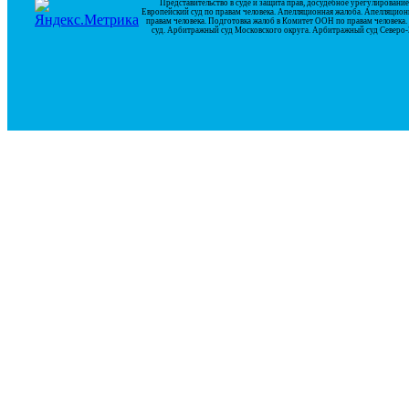
Представительство в суде и защита прав, досудебное урегулирован
Европейский суд по правам человека. Апелляционная жалоба. Апелляцион
правам человека. Подготовка жалоб в Комитет ООН по правам человек
суд. Арбитражный суд Московского округа. Арбитражный суд Северо-