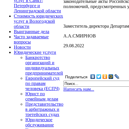
услуг в Санкт-
законодательные акты Российск
Петербурге и
полномочий, предусмотренных 
Ленинградской области
Стоимость юридических
услуг в Вологодской
Заместитель директора Департам
области
Выигранные дела
А.А.СМИРНОВ
Часто задаваемые
вопросы
29.08.2022
Новости
Юридические услуги
Банкротство
организаций и
индивидуальных
предпринимателей
Поделиться
Европейский суд
по правам
человека (ЕСПЧ)
Написать нам...
Юрист по
семейным делам
Представительство
в арбитражных и
третейских судах
Юридическое
обслуживание