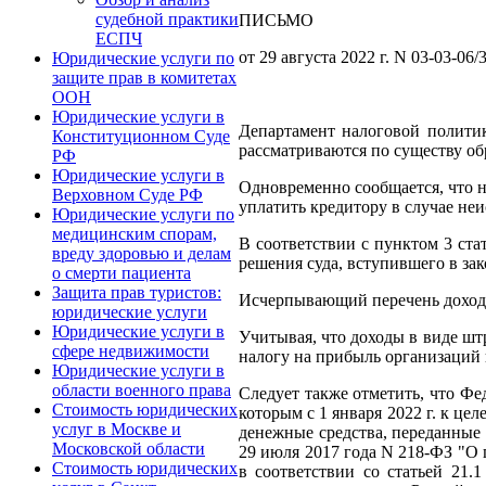
судебной практики
ПИСЬМО
ЕСПЧ
от 29 августа 2022 г. N 03-03-06/
Юридические услуги по
защите прав в комитетах
ООН
Юридические услуги в
Департамент налоговой политик
Конституционном Суде
рассматриваются по существу об
РФ
Юридические услуги в
Одновременно сообщается, что н
Верховном Суде РФ
уплатить кредитору в случае не
Юридические услуги по
медицинским спорам,
В соответствии с пунктом 3 ст
вреду здоровью и делам
решения суда, вступившего в за
о смерти пациента
Защита прав туристов:
Исчерпывающий перечень доходов
юридические услуги
Юридические услуги в
Учитывая, что доходы в виде шт
сфере недвижимости
налогу на прибыль организаций 
Юридические услуги в
области военного права
Следует также отметить, что Фе
Стоимость юридических
которым с 1 января 2022 г. к ц
услуг в Москве и
денежные средства, переданные
Московской области
29 июля 2017 года N 218-ФЗ "О
Стоимость юридических
в соответствии со статьей 21