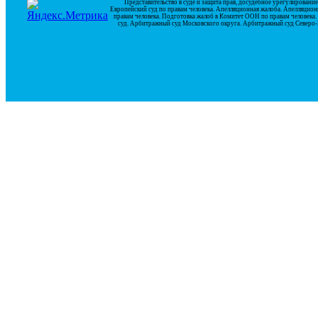
Представительство в суде и защита прав, досудебное урегулирован
Европейский суд по правам человека. Апелляционная жалоба. Апелляцион
правам человека. Подготовка жалоб в Комитет ООН по правам человек
суд. Арбитражный суд Московского округа. Арбитражный суд Северо-