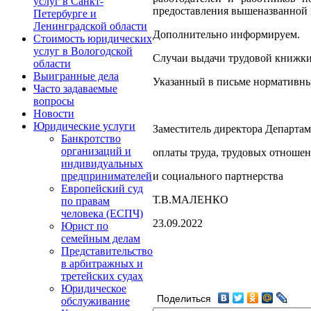
услуг в Санкт-
предоставления вышеназванной го
Петербурге и
Ленинградской области
Дополнительно информируем.
Стоимость юридических
услуг в Вологодской
Случаи выдачи трудовой книжки р
области
Выигранные дела
Указанный в письме нормативный
Часто задаваемые
вопросы
Новости
Юридические услуги
Заместитель директора Департам
Банкротство
организаций и
оплаты труда, трудовых отноше
индивидуальных
и социального партнерства
предпринимателей
Европейский суд
Т.В.МАЛЕНКО
по правам
человека (ЕСПЧ)
23.09.2022
Юрист по
семейным делам
Представительство
в арбитражных и
третейских судах
Юридическое
Поделиться
обслуживание