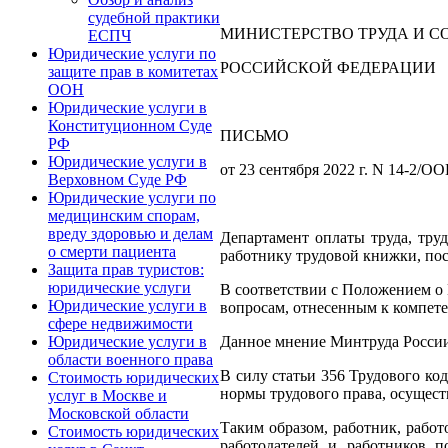
судебной практики
МИНИСТЕРСТВО ТРУДА И 
ЕСПЧ
Юридические услуги по
РОССИЙСКОЙ ФЕДЕРАЦИИ
защите прав в комитетах
ООН
Юридические услуги в
Конституционном Суде
ПИСЬМО
РФ
Юридические услуги в
от 23 сентября 2022 г. N 14-2/О
Верховном Суде РФ
Юридические услуги по
медицинским спорам,
вреду здоровью и делам
Департамент оплаты труда, тру
о смерти пациента
работнику трудовой книжки, пос
Защита прав туристов:
юридические услуги
В соответствии с Положением о 
Юридические услуги в
вопросам, отнесенным к компете
сфере недвижимости
Данное мнение Минтруда России
Юридические услуги в
области военного права
В силу статьи 356 Трудового к
Стоимость юридических
нормы трудового права, осущест
услуг в Москве и
Московской области
Таким образом, работник, работ
Стоимость юридических
работодателей и работников 