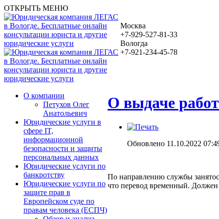
ОТКРЫТЬ МЕНЮ
Москва
+7-929-527-81-33
Вологда
+7-921-234-45-78
О компании
О выдаче работ
Петухов Олег
Анатольевич
Юридические услуги в
сфере IT,
информационной
Обновлено 11.10.2022 07:4
безопасности и защиты
персональных данных
Юридические услуги по
банкротству
По направлению службы занятост
Юридические услуги по
что перевод временный. Должен 
защите прав в
Европейском суде по
правам человека (ЕСПЧ)
Обзор и анализ