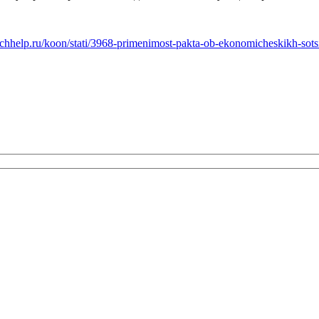
spchhelp.ru/koon/stati/3968-primenimost-pakta-ob-ekonomicheskikh-so