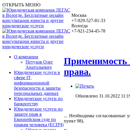
ОТКРЫТЬ МЕНЮ
Москва
+7-929-527-81-33
Вологда
+7-921-234-45-78
О компании
Применимость П
Петухов Олег
Анатольевич
права.
Юридические услуги в
сфере IT,
информационной
безопасности и защиты
персональных данных
Обновлено 31.10.2022 11:1
Юридические услуги по
банкротству
Юридические услуги по
защите прав в
... Необходимы согласованные 
Европейском суде по
пункт 98).
правам человека (ЕСПЧ)
Обзор и анализ