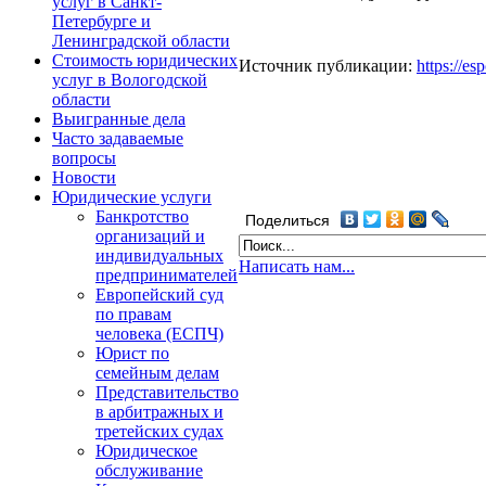
услуг в Санкт-
Петербурге и
Ленинградской области
Стоимость юридических
Источник публикации:
https://e
услуг в Вологодской
области
Выигранные дела
Часто задаваемые
вопросы
Новости
Юридические услуги
Банкротство
Поделиться
организаций и
индивидуальных
Написать нам...
предпринимателей
Европейский суд
по правам
человека (ЕСПЧ)
Юрист по
семейным делам
Представительство
в арбитражных и
третейских судах
Юридическое
обслуживание