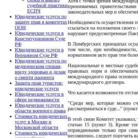
Хотя с точки зрения международ
судебной практики
принимаемых правительствами 
ЕСПЧ
законодательных мер и обеспече
Юридические услуги по
защите прав в комитетах
Необходимость осуществления по
ООН
ссылаться на положения своего 
Юридические услуги в
нарушает предусмотренные Пакт
Конституционном Суде
В Лимбургских принципах осуще
РФ
том числе, при необходимости
Юридические услуги в
нормативном акте прав тем боле
Верховном Суде РФ
Юридические услуги по
Национальные и местные судебн
медицинским спорам,
правовых норм и обеспечивать
вреду здоровью и делам
международного права основопо
о смерти пациента
международного договора.
Защита прав туристов:
юридические услуги
Что касается возможности отстаи
Юридические услуги в
сфере недвижимости
"Среди мер, которые можно сч
Юридические услуги в
рассматриваться в суде..." (пункт 
области военного права
Стоимость юридических
В этой связи Комитет указывал, 
услуг в Москве и
статью 15 (пункт 3). Кроме то
Московской области
оправданными только при самы
Стоимость юридических
несомненно, следует поручить в