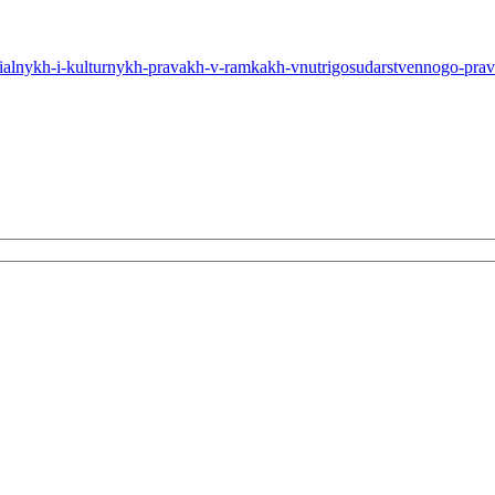
tsialnykh-i-kulturnykh-pravakh-v-ramkakh-vnutrigosudarstvennogo-pra