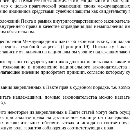
ного права Комитет по экономическим, социальным и культурны
мер с целью практической реализации своих международных 
нию индивидов средствами судебной защиты как свидетельству 
ложений Пакта в рамках внутригосударственного законодательст
внутреннего права в качестве оправдания для невыполнения им 
ом обязательства.
ствления Международного пакта об экономических, социальных
, средства судебной защиты" (Принцип 19). Поскольку Пакт
е зависит от наличия на национальном уровне надлежащих закон
ые органы государствучастников должны использовать такие ме
 толкование и применение национального законодательства
лагающее значение приобретает принцип, согласно которому с
вания закрепленных в Пакте прав в судебном порядке, т.е. возм
итать надлежащими, помимо законодательства можно назвать
5).
что некоторые из закрепленных в Пакте статей могут быть осущест
го, при анализе права на достаточное жилище он подчеркива
х исключительных обстоятельствах и исходя из соответству
ажную роль гарантов соблюдения соответствующих прав.