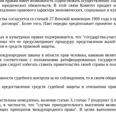
м правам имеет возможность содействовать осуществлению Пакт
юридических обязательств. В этой связи Комитет придает 
подлинно правового характера экономических, социальных и кул
ва согласуется со статьей 27 Венской конвенции 1969 года о п
договора". Более того, Пакт нередко предписывает принятие за
 и культурных правах подчеркивается, что "государства-учас
 пока что не предусматривает процедуру представления жало
ов и средств правовой защиты.
ждународные законы в области прав человека, каковым являет
 в соответствии с положениями ратифицированных государст
удам следует избегать ставить правительство своей страны в
ожности судебного контроля за их соблюдением, то в своем обще
 предоставление средств судебной защиты в отношении прав
влены немедленно, включая статью 3, статью 7 (подпункт i) пункт
л, в частности, что "случаи принудительного выселения явля
ющих принципов международного права". В целях выполнени