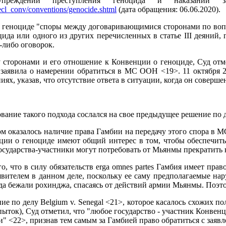
преждении преступления геноцида и наказании
ecl_conv/conventions/genocide.shtml
(дата обращения: 06.06.2020).
о геноциде "споры между договаривающимися сторонами по воп
цида или одного из других перечисленных в статье III деяний
-либо оговорок.
 сторонами и его отношение к Конвенции о геноциде, Суд отм
аявила о намерении обратиться в МС ООН <19>. 11 октября 2
иях, указав, что отсутствие ответа в ситуации, когда он совер
ование такого подхода сослался на свое предыдущее решение по делу O
м оказалось наличие права Гамбии на передачу этого спора в М
нции о геноциде имеют общий интерес в том, чтобы обеспечить
се государства-участники могут потребовать от Мьянмы прекрат
, что в силу обязательств erga omnes partes Гамбия имеет прав
аявителем в данном деле, поскольку ее саму предполагаемые н
да бежали рохинджа, спасаясь от действий армии Мьянмы. Поэто
ие по делу Belgium v. Senegal <21>, которое касалось схожих
пыток), Суд отметил, что "любое государство - участник Конвен
" <22>, признав тем самым за Гамбией право обратиться с заявл