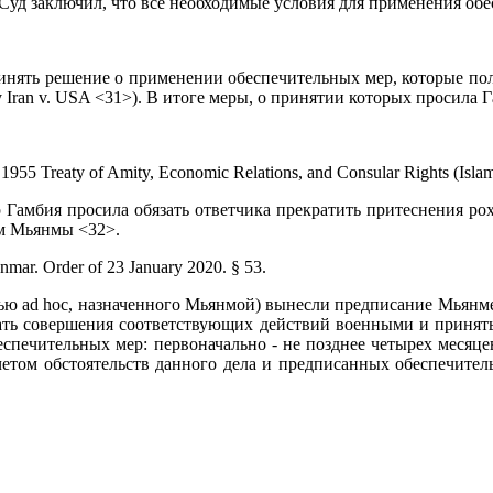
Суд заключил, что все необходимые условия для применения об
инять решение о применении обеспечительных мер, которые пол
 Iran v. USA <31>). В итоге меры, о принятии которых просила 
 1955 Treaty of Amity, Economic Relations, and Consular Rights (Islami
р Гамбия просила обязать ответчика прекратить притеснения р
м Мьянмы <32>.
mar. Order of 23 January 2020. § 53.
ью ad hoc, назначенного Мьянмой) вынесли предписание Мьянме
кать совершения соответствующих действий военными и принят
спечительных мер: первоначально - не позднее четырех месяце
учетом обстоятельств данного дела и предписанных обеспечит