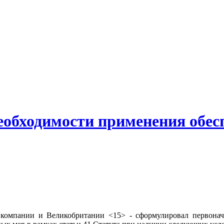
необходимости применения об
компании и Великобритании <15> - сформулировал первонач