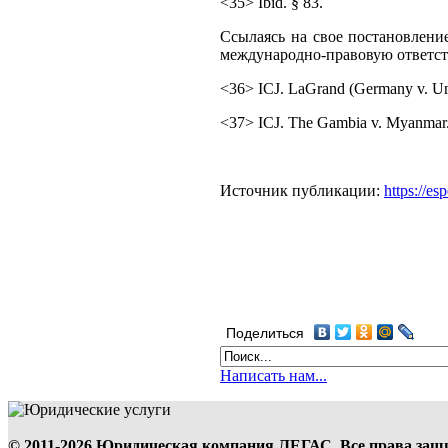
<35> Ibid. § 83.
Ссылаясь на свое постановлени
международно-правовую ответст
<36> ICJ. LaGrand (Germany v. Uni
<37> ICJ. The Gambia v. Myanmar. 
Источник публикации:
https://e
Поделиться
Написать нам...
© 2011-2026 Юридическая компания ЛЕГАС. Все права за