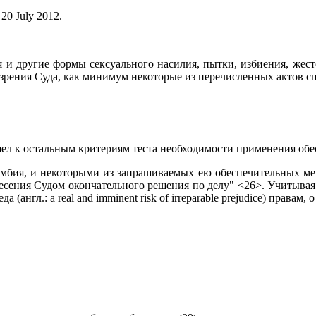
 20 July 2012.
 и другие формы сексуального насилия, пытки, избиения, жест
зрения Суда, как минимум некоторые из перечисленных актов с
шел к остальным критериям теста необходимости применения обе
бия, и некоторыми из запрашиваемых ею обеспечительных мер 
есения Судом окончательного решения по делу" <26>. Учитыва
нгл.: a real and imminent risk of irreparable prejudice) правам