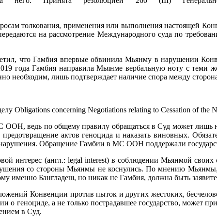
 за него. Принята резолюцией 260 (III) Генер
росам толкования, применения или выполнения настоящей Конв
, передаются на рассмотрение Международного суда по требова
етил, что Гамбия впервые обвинила Мьянму в нарушении Конве
019 года Гамбия направила Мьянме вербальную ноту с теми же
шенно необходим, лишь подтверждает наличие спора между сторон
bligations concerning Negotiations relating to Cessation of the Nuc
С ООН, ведь по общему правилу обращаться в Суд может лишь не
 предотвращение актов геноцида и наказать виновных. Обязате
ить нарушения. Обращение Гамбии в МС ООН поддержали государс
овой интерес (англ.: legal interest) в соблюдении Мьянмой сво
арушения со стороны Мьянмы не коснулись. По мнению Мьянмы,
му именно Бангладеш, но никак не Гамбия, должна быть заявите
 положений Конвенции против пыток и других жестоких, бесчел
ции о геноциде, а не только пострадавшее государство, может пр
ением в Суд.