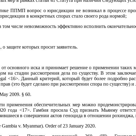
ых мер в рамках статьи 41 Статута при наличии следующих усл
актике ППМП вопрос о юрисдикции не возникал в процессе про
юрисдикции в конкретных спорах стало своего рода нормой;
ля (в том числе невозможность эффективно исполнить окончательно
о защите которых просит заявитель.
е от основного иска и принимает решение о применении таких м
ом на стадии рассмотрения дела по существу. В этом заключае
negal <16>. Данный критерий, который будет более подробно ра
 прав (это будет сделано при рассмотрении спора по существу) 
8 May 2009. § 60.
и применения обеспечительных мер можно продемонстрирова
020 года <17>. Гамбия просила Суд признать Мьянму ответ
ыразившиеся в совершении актов геноцида в отношении рохиндж
he Gambia v. Myanmar). Order of 23 January 2020.