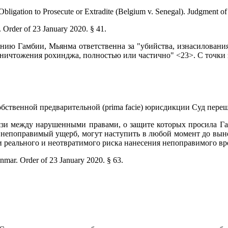
 Obligation to Prosecute or Extradite (Belgium v. Senegal). Judgment of
Order of 23 January 2020. § 41.
нию Гамбии, Мьянма ответственна за "убийства, изнасилования
ничтожения рохинджа, полностью или частично" <23>. С точки 
бственной предварительной (prima facie) юрисдикции Суд пере
язи между нарушенными правами, о защите которых просила Гам
 непоправимый ущерб, могут наступить в любой момент до вын
еального и неотвратимого риска нанесения непоправимого вреда (а
mar. Order of 23 January 2020. § 63.