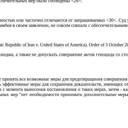
еспечительных мер были соблюдены <29>.
ностью или частично отличаются от запрашиваемых <30>. Суд у
Гамбия в своем заявлении, не совсем совпали с обеспечительны
c Republic of Iran v. United States of America). Order of 3 October 2
охинджа, а также не допускать совершение актов геноцида со 
 принять все возможные меры для предотвращения совершения а
ь эффективные меры для сохранения доказательств, имеющих о
в с момента вынесения постановления о таких мерах, затем - 
ельных мер "нет необходимости принимать дополнительные мер