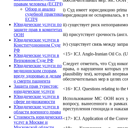
обеспечительных мер. МС ООН у
правам человека (ЕСПЧ)
Обзор и анализ
i) Суд имеет юрисдикцию prima
судебной практики
юрисдикция не оспаривалась, в 
ЕСПЧ
Юридические услуги по
ii) существует риск непоправимо
защите прав в комитетах
iii) присутствует срочность (англ.
ООН
Юридические услуги в
iv) существует связь между зап
Конституционном Суде
РФ
<15> ICJ. Anglo-Iranian Oil Co. (U
Юридические услуги в
Верховном Суде РФ
Следует отметить, что Суд нико
Юридические услуги по
права, о нарушении которых ут
медицинским спорам,
plausibility test), который вп
вреду здоровью и делам
обеспечительных мер в целях со
о смерти пациента
Защита прав туристов:
<16> ICJ. Questions relating to the
юридические услуги
Юридические услуги в
Использование МС ООН всех ук
сфере недвижимости
вопросу, вынесенного в рамка
Юридические услуги в
преступления геноцида и наказа
области военного права
Стоимость юридических
<17> ICJ. Application of the Conve
услуг в Москве и
Московской области