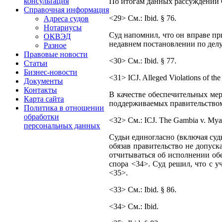
консультация
По итогам данных рассуждений 
Справочная информация
<29> См.: Ibid. § 76.
Адреса судов
Нотариусы
Суд напомнил, что он вправе пр
ОКВЭД
недавнем постановлении по делу
Разное
Правовые новости
<30> См.: Ibid. § 77.
Статьи
Бизнес-новости
<31> ICJ. Alleged Violations of the
Документы
Контакты
В качестве обеспечительных ме
Карта сайта
поддерживаемых правительство
Политика в отношении
обработки
<32> См.: ICJ. The Gambia v. Myan
персональных данных
Судьи единогласно (включая суд
обязав правительство не допус
отчитываться об исполнении обе
спора <34>. Суд решил, что с 
<35>.
<33> См.: Ibid. § 86.
<34> См.: Ibid.