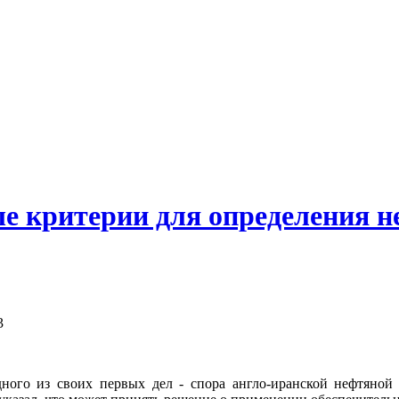
е критерии для определения 
3
го из своих первых дел - спора англо-иранской нефтяной 