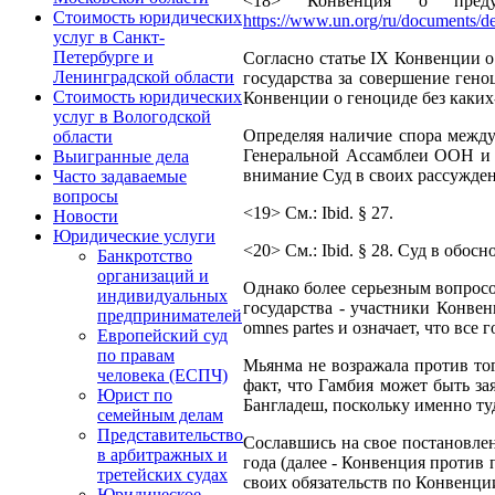
<18> Конвенция о преду
Стоимость юридических
https://www.un.org/ru/documents/d
услуг в Санкт-
Петербурге и
Согласно статье IX Конвенции 
Ленинградской области
государства за совершение гено
Стоимость юридических
Конвенции о геноциде без каких
услуг в Вологодской
Определяя наличие спора между
области
Генеральной Ассамблеи ООН и з
Выигранные дела
внимание Суд в своих рассужден
Часто задаваемые
вопросы
<19> См.: Ibid. § 27.
Новости
Юридические услуги
<20> См.: Ibid. § 28. Суд в обосн
Банкротство
организаций и
Однако более серьезным вопросо
индивидуальных
государства - участники Конве
предпринимателей
omnes partes и означает, что в
Европейский суд
по правам
Мьянма не возражала против того
человека (ЕСПЧ)
факт, что Гамбия может быть з
Юрист по
Бангладеш, поскольку именно ту
семейным делам
Представительство
Сославшись на свое постановлен
в арбитражных и
года (далее - Конвенция против 
третейских судах
своих обязательств по Конвенции
Юридическое