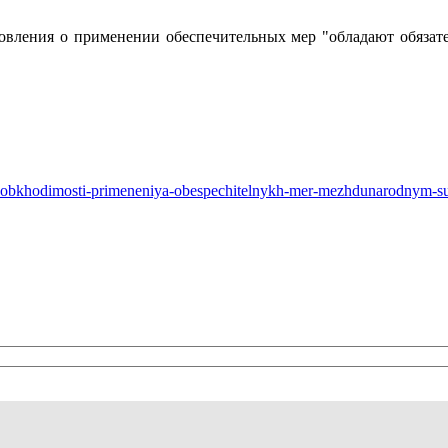
новления о применении обеспечительных мер "обладают обязате
iya-neobkhodimosti-primeneniya-obespechitelnykh-mer-mezhdunarodnym-