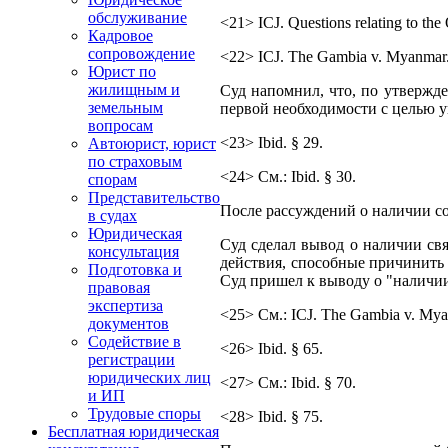
обслуживание
<21> ICJ. Questions relating to the
Кадровое
сопровождение
<22> ICJ. The Gambia v. Myanmar. 
Юрист по
жилищным и
Суд напомнил, что, по утвержде
земельным
первой необходимости с целью у
вопросам
<23> Ibid. § 29.
Автоюрист, юрист
по страховым
<24> См.: Ibid. § 30.
спорам
Представительство
После рассуждений о наличии со
в судах
Юридическая
Суд сделал вывод о наличии св
консультация
действия, способные причинить
Подготовка и
Суд пришел к выводу о "наличии р
правовая
экспертиза
<25> См.: ICJ. The Gambia v. Myan
документов
Содействие в
<26> Ibid. § 65.
регистрации
юридических лиц
<27> См.: Ibid. § 70.
и ИП
Трудовые споры
<28> Ibid. § 75.
Бесплатная юридическая