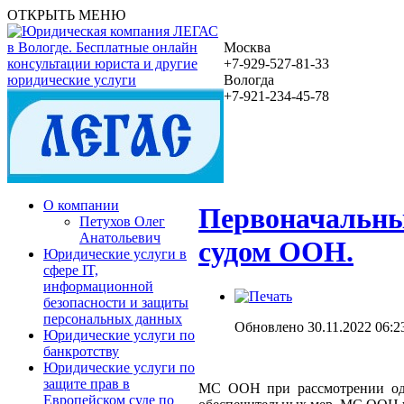
ОТКРЫТЬ МЕНЮ
Москва
+7-929-527-81-33
Вологда
+7-921-234-45-78
О компании
Первоначальны
Петухов Олег
Анатольевич
судом ООН.
Юридические услуги в
сфере IT,
информационной
безопасности и защиты
персональных данных
Обновлено 30.11.2022 06:2
Юридические услуги по
банкротству
Юридические услуги по
защите прав в
МС ООН при рассмотрении одно
Европейском суде по