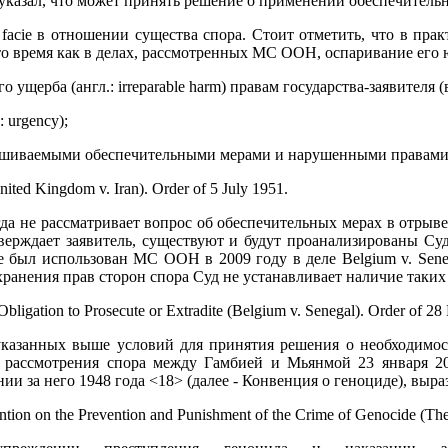
казал, что может принять решение о применении обеспечительн
 facie в отношении существа спора. Стоит отметить, что в пр
то время как в делах, рассмотренных МС ООН, оспаривание его 
го ущерба (англ.: irreparable harm) правам государства-заявите
: urgency);
рашиваемыми обеспечительными мерами и нарушенными правами, 
nited Kingdom v. Iran). Order of 5 July 1951.
гда не рассматривает вопрос об обеспечительных мерах в отрыв
верждает заявитель, существуют и будут проанализированы Суд
ервые был использован МС ООН в 2009 году в деле Belgium v. Se
хранения прав сторон спора Суд не устанавливает наличие таких
 Obligation to Prosecute or Extradite (Belgium v. Senegal). Order of 2
азанных выше условий для принятия решения о необходимост
х рассмотрения спора между Гамбией и Мьянмой 23 января 2
нии за него 1948 года <18> (далее - Конвенция о геноциде), в
ntion on the Prevention and Punishment of the Crime of Genocide (T