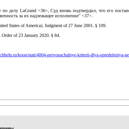
е по делу LaGrand <36>, Суд вновь подтвердил, что его поста
венность за их надлежащее исполнение" <37>.
ted States of America). Judgment of 27 June 2001. § 109.
Order of 23 January 2020. § 84.
spchhelp.ru/koon/stati/4004-pervonachalnye-kriterii-dlya-opredelen
щищены.