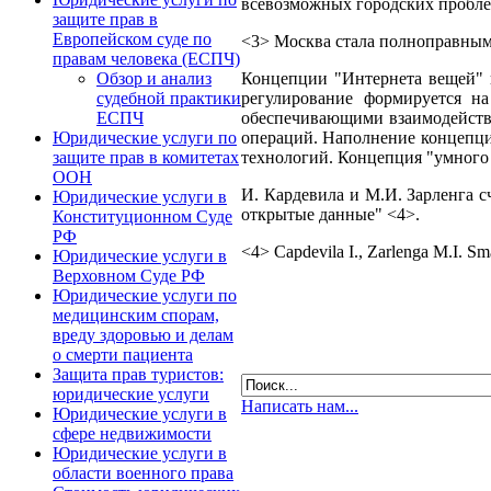
всевозможных городских проблем
защите прав в
Европейском суде по
<3> Москва стала полноправны
правам человека (ЕСПЧ)
Концепции "Интернета вещей" и
Обзор и анализ
регулирование формируется н
судебной практики
обеспечивающими взаимодействи
ЕСПЧ
операций. Наполнение концепци
Юридические услуги по
технологий. Концепция "умного
защите прав в комитетах
ООН
И. Кардевила и М.И. Зарленга 
Юридические услуги в
открытые данные" <4>.
Конституционном Суде
РФ
<4> Capdevila I., Zarlenga M.I. Sma
Юридические услуги в
Верховном Суде РФ
Юридические услуги по
медицинским спорам,
вреду здоровью и делам
о смерти пациента
Защита прав туристов:
юридические услуги
Написать нам...
Юридические услуги в
сфере недвижимости
Юридические услуги в
области военного права