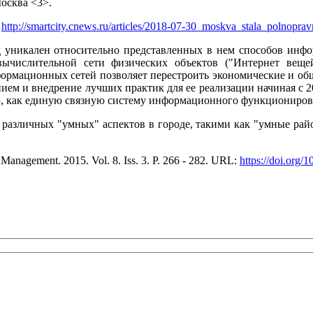
осква <3>.
:
http://smartcity.cnews.ru/articles/2018-07-30_moskva_stala_polnop
 уникален относительно представленных в нем способов инфо
вычислительной сети физических объектов ("Интернет вещ
ормационных сетей позволяет перестроить экономические и общ
м и внедрение лучших практик для ее реализации начиная с 2
ую, как единую связную систему информационного функциониров
 различных "умных" аспектов в городе, такими как "умные рай
d Management. 2015. Vol. 8. Iss. 3. P. 266 - 282. URL:
https://doi.org