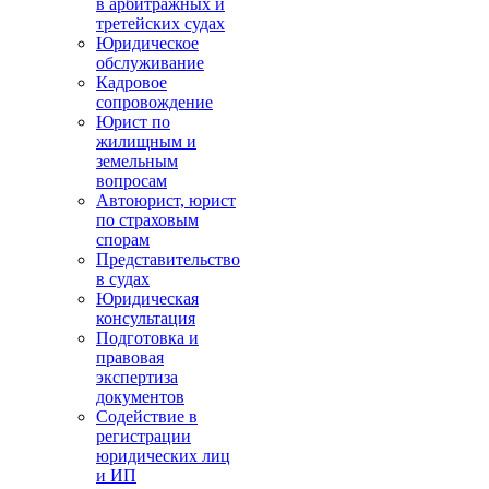
в арбитражных и
третейских судах
Юридическое
обслуживание
Кадровое
сопровождение
Юрист по
жилищным и
земельным
вопросам
Автоюрист, юрист
по страховым
спорам
Представительство
в судах
Юридическая
консультация
Подготовка и
правовая
экспертиза
документов
Содействие в
регистрации
юридических лиц
и ИП