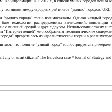
. По информации ICF 2017 г., в список умных городов вошла М
м участником международных рейтингов "умных" городов. URL
 "умного города" тесно взаимосвязаны. Однако каждый город
а базе технологии распределенных вычислений, концепции 
е с внешней средой и друг с другом. Использование таких инф
и "Интернет вещей" многообразным технологическим содержание
 города" превратилась из идеалистической теории в реализуем
считают, что понятие "умный город" иллюстрируется примерами
rt city or smart citizens? The Barcelona case // Journal of Strategy an