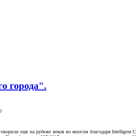
о города".
0
оворили еще на рубеже веков во многом благодаря Intelligent