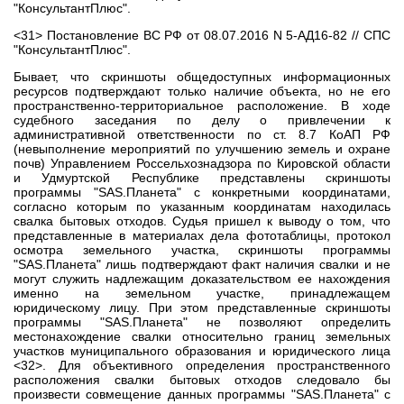
"КонсультантПлюс".
<31> Постановление ВС РФ от 08.07.2016 N 5-АД16-82 // СПС
"КонсультантПлюс".
Бывает, что скриншоты общедоступных информационных
ресурсов подтверждают только наличие объекта, но не его
пространственно-территориальное расположение. В ходе
судебного заседания по делу о привлечении к
административной ответственности по ст. 8.7 КоАП РФ
(невыполнение мероприятий по улучшению земель и охране
почв) Управлением Россельхознадзора по Кировской области
и Удмуртской Республике представлены скриншоты
программы "SAS.Планета" с конкретными координатами,
согласно которым по указанным координатам находилась
свалка бытовых отходов. Судья пришел к выводу о том, что
представленные в материалах дела фототаблицы, протокол
осмотра земельного участка, скриншоты программы
"SAS.Планета" лишь подтверждают факт наличия свалки и не
могут служить надлежащим доказательством ее нахождения
именно на земельном участке, принадлежащем
юридическому лицу. При этом представленные скриншоты
программы "SAS.Планета" не позволяют определить
местонахождение свалки относительно границ земельных
участков муниципального образования и юридического лица
<32>. Для объективного определения пространственного
расположения свалки бытовых отходов следовало бы
произвести совмещение данных программы "SAS.Планета" с