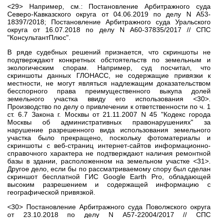
<29> Например, см.: Постановление Арбитражного суда
Северо-Кавказского округа от 04.06.2019 по делу N А53-
18397/2018; Постановление Арбитражного суда Уральского
округа от 16.07.2018 по делу N А60-37835/2017 // СПС
"КонсультантПлюс".
В ряде судебных решений признается, что скриншоты не
подтверждают конкретных обстоятельств по земельным и
экологическим спорам. Например, суд посчитал, что
скриншоты данных ГЛОНАСС, не содержащие привязки к
местности, не могут являться надлежащим доказательством
бесспорного права преимущественного выкупа долей
земельного участка ввиду его использования <30>.
Производство по делу о привлечении к ответственности по ч. 1
ст. 6.7 Закона г. Москвы от 21.11.2007 N 45 "Кодекс города
Москвы об административных правонарушениях" за
нарушение разрешенного вида использования земельного
участка было прекращено, поскольку фотоматериалы и
скриншоты с веб-страниц интернет-сайтов информационно-
справочного характера не подтверждают наличия ремонтной
базы в здании, расположенном на земельном участке <31>.
Другое дело, если бы по рассматриваемому спору был сделан
скриншот бесплатной ГИС Google Earth Pro, обладающей
высоким разрешением и содержащей информацию с
географической привязкой.
<30> Постановление Арбитражного суда Поволжского округа
от 23.10.2018 по делу N А57-22004/2017 // СПС