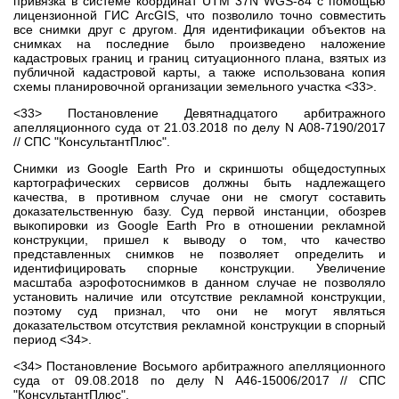
привязка в системе координат UTM 37N WGS-84 с помощью
лицензионной ГИС ArcGIS, что позволило точно совместить
все снимки друг с другом. Для идентификации объектов на
снимках на последние было произведено наложение
кадастровых границ и границ ситуационного плана, взятых из
публичной кадастровой карты, а также использована копия
схемы планировочной организации земельного участка <33>.
<33> Постановление Девятнадцатого арбитражного
апелляционного суда от 21.03.2018 по делу N А08-7190/2017
// СПС "КонсультантПлюс".
Снимки из Google Earth Pro и скриншоты общедоступных
картографических сервисов должны быть надлежащего
качества, в противном случае они не смогут составить
доказательственную базу. Суд первой инстанции, обозрев
выкопировки из Google Earth Pro в отношении рекламной
конструкции, пришел к выводу о том, что качество
представленных снимков не позволяет определить и
идентифицировать спорные конструкции. Увеличение
масштаба аэрофотоснимков в данном случае не позволяло
установить наличие или отсутствие рекламной конструкции,
поэтому суд признал, что они не могут являться
доказательством отсутствия рекламной конструкции в спорный
период <34>.
<34> Постановление Восьмого арбитражного апелляционного
суда от 09.08.2018 по делу N А46-15006/2017 // СПС
"КонсультантПлюс".