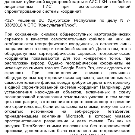
данными публичной кадастровой карты и АИС ГКН в любой из
лицензионных ГИС при использовании одной
спроектированной системы координат.
<32> Решение ВС Удмуртской Республики по делу N 7-
338/2018 // СПС "КонсультантПлюс".
При сохранении снимков общедоступных картографических
сервисов в качестве самостоятельных файлов на них не
отображаются географические координаты, а остаются лишь
направление на север и линейный масштаб. Дело в том, что в
общедоступных картографических сервисах географические
координаты показываются для той конкретной точки, где
расположен курсор. Однако географические координаты не
исчезнут со снимка того же Google Earth Pro, если сделать его
скриншот. При сопоставлении снимков различных
общедоступных картографических сервисов, сохраненных как
самостоятельные файлы, всегда требуется делать их привязку
в одной спроектированной системе координат. Например, для
установления нахождения объектов, включенных в схему
планировочной организации земельного участка, в том числе
цеха экстракции, в отношении которого возник спор о времени
его строительства, были использованы снимки, полученные из
открытых источников на веб-ресурсе TerraServer,
принадлежащем компании Microsoft, в которых указано
пространственное разрешение и дата съемки. Так как из
ресурса TerraServer снимки извлекаются без географической
привязки, дополнительно была выполнена их географическая