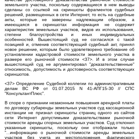
земельного участка, поскольку содержащиеся в нем выводы
сделаны со ссылкой на скриншоты фрагментов судебных
решений, размещенных в сети Интернет, то есть на судебные
акты, которые не заверены надлежащим образом, а
имеющаяся в скриншотах информация не содержит
характеристик земельных участков, видов их использования,
степени благоустройства и иных индивидуальных
особенностей. Вышестоящий суд не согласился с такой
позицией и, отменив соответствующий судебный акт, принял
новое решение, которым было удовлетворено требование об
установлении кадастровой стоимости земельного участка в
размере его рыночной стоимости <37>. И в этом случае
вышестоящий суд не аргументировал "доказательственные"
относимость, допустимость и достоверность соответствующих
скриншотов.
<37> Определение Судебной коллегии по административным
делам ВС РФ от 01.07.2015 N 41-АПГ15-30 // СПС
"КонсультантПлюс".
В споре о признании незаконным повышения арендной платы
по договору субаренды земельных участков суд кассационной
инстанции не признал скриншоты страниц одного из сайтов
сети Интернет допустимыми доказательствами рыночной
стоимости аренды спорных земельных участков. Суд отклонил
указанные скриншоты, поскольку они отображали только
"...информацию о рыночной стоимости аренды земельных
участков без учета их местоположения, фактического