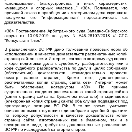
использования, благоустройства и иных характеристик,
имеющихся у спорных участков..." <38>. Получается, что
причиной отказа в приобщении к материалам дела скриншота
послужила его "информационная" недостаточность как
доказательства.
<38> Постановление Арбитражного суда Западно-Сибирского
округа от 10.06.2019 по делу N А45-28107/2018 // СПС
"КонсультантПлюс".
В разъяснениях ВС РФ дано толкование правовых норм об
использовании в качестве доказательств распечатанных копий
страниц сайтов в сети Интернет, согласно которому суд вправе
в ходе подготовки дела к судебному разбирательству или в
ходе судебного разбирательства по делу в целях собирания
(обеспечения) доказательств незамедлительно провести
осмотр данных страниц. Кроме того, достоверность
распечатанных копий страниц сайта сети Интернет может
быть обеспечена нотариусом <39>. По причине
существенного сходства распечатанных копий страниц сайтов
(копия страниц сайта на бумажном носителе) и скриншотов
(электронная копия страниц сайта) оба случая подпадают под
приведенную позицию ВС РФ. В то же время, учитывая
описанное выше отсутствие единообразия судебной практики
по вопросу допустимости в качестве доказательств копий
страниц сайта, изготовленных как в бумажном, так и в
электронном виде, требуются дополнительные разъяснения
ВС РФ по исследуемой категории споров.