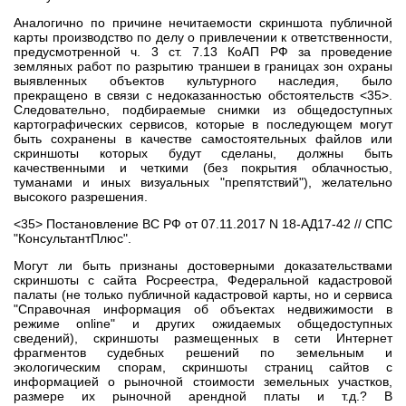
Аналогично по причине нечитаемости скриншота публичной
карты производство по делу о привлечении к ответственности,
предусмотренной ч. 3 ст. 7.13 КоАП РФ за проведение
земляных работ по разрытию траншеи в границах зон охраны
выявленных объектов культурного наследия, было
прекращено в связи с недоказанностью обстоятельств <35>.
Следовательно, подбираемые снимки из общедоступных
картографических сервисов, которые в последующем могут
быть сохранены в качестве самостоятельных файлов или
скриншоты которых будут сделаны, должны быть
качественными и четкими (без покрытия облачностью,
туманами и иных визуальных "препятствий"), желательно
высокого разрешения.
<35> Постановление ВС РФ от 07.11.2017 N 18-АД17-42 // СПС
"КонсультантПлюс".
Могут ли быть признаны достоверными доказательствами
скриншоты с сайта Росреестра, Федеральной кадастровой
палаты (не только публичной кадастровой карты, но и сервиса
"Справочная информация об объектах недвижимости в
режиме online" и других ожидаемых общедоступных
сведений), скриншоты размещенных в сети Интернет
фрагментов судебных решений по земельным и
экологическим спорам, скриншоты страниц сайтов с
информацией о рыночной стоимости земельных участков,
размере их рыночной арендной платы и т.д.? В