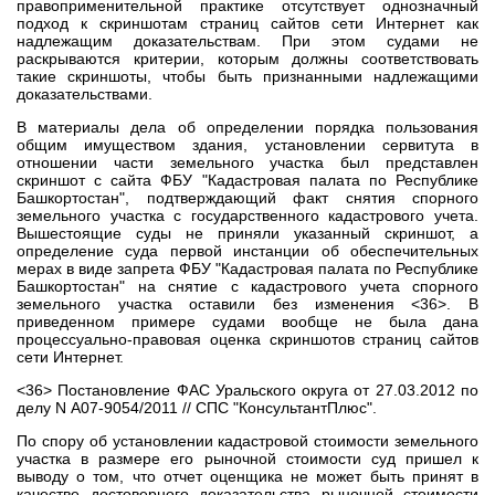
правоприменительной практике отсутствует однозначный
подход к скриншотам страниц сайтов сети Интернет как
надлежащим доказательствам. При этом судами не
раскрываются критерии, которым должны соответствовать
такие скриншоты, чтобы быть признанными надлежащими
доказательствами.
В материалы дела об определении порядка пользования
общим имуществом здания, установлении сервитута в
отношении части земельного участка был представлен
скриншот с сайта ФБУ "Кадастровая палата по Республике
Башкортостан", подтверждающий факт снятия спорного
земельного участка с государственного кадастрового учета.
Вышестоящие суды не приняли указанный скриншот, а
определение суда первой инстанции об обеспечительных
мерах в виде запрета ФБУ "Кадастровая палата по Республике
Башкортостан" на снятие с кадастрового учета спорного
земельного участка оставили без изменения <36>. В
приведенном примере судами вообще не была дана
процессуально-правовая оценка скриншотов страниц сайтов
сети Интернет.
<36> Постановление ФАС Уральского округа от 27.03.2012 по
делу N А07-9054/2011 // СПС "КонсультантПлюс".
По спору об установлении кадастровой стоимости земельного
участка в размере его рыночной стоимости суд пришел к
выводу о том, что отчет оценщика не может быть принят в
качестве достоверного доказательства рыночной стоимости