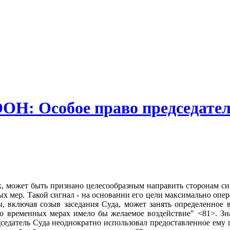
ОН: Особое право председател
х, может быть признано целесообразным направить сторонам с
х мер. Такой сигнал - на основании его цели максимально опер
включая созыв заседания Суда, может занять определенное вр
о временных мерах имело бы желаемое воздействие" <81>. Зна
едседатель Суда неоднократно использовал предоставленное ему