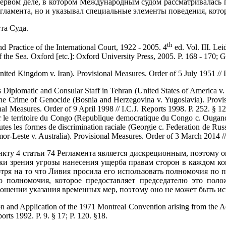
ервом деле, в котором Международным судом рассматривалась п
егламента, но и указывал специальные элементы поведения, кото
та Суда.
th
Practice of the International Court, 1922 - 2005. 4
ed. Vol. III. Le
f the Sea. Oxford [etc.]: Oxford University Press, 2005. P. 168 - 170; G
ited Kingdom v. Iran). Provisional Measures. Order of 5 July 1951 // I
Diplomatic and Consular Staff in Tehran (United States of America v. 
he Crime of Genocide (Bosnia and Herzegovina v. Yugoslavia). Provis
nal Measures. Order of 9 April 1998 // I.C.J. Reports 1998. P. 252. §
sur le territoire du Congo (Republique democratique du Congo c. Ougan
toutes les formes de discrimination raciale (Georgie c. Federation de R
or-Leste v. Australia). Provisional Measures. Order of 3 March 2014 
кту 4 статьи 74 Регламента является дискреционным, поэтому о
чки зрения угрозы нанесения ущерба правам сторон в каждом к
отря на то что Ливия просила его использовать полномочия по п
о полномочия, которое предоставляет председателю это поло
шении указания временных мер, поэтому оно не может быть исп
on and Application of the 1971 Montreal Convention arising from the A
orts 1992. P. 9. § 17; P. 120. §18.