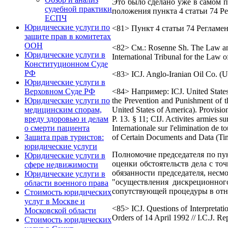
Это было сделано уже в самом п
судебной практики
положения пункта 4 статьи 74 Р
ЕСПЧ
Юридические услуги по
<81> Пункт 4 статьи 74 Регламен
защите прав в комитетах
ООН
<82> См.: Rosenne Sh. The Law and 
Юридические услуги в
International Tribunal for the Law o
Конституционном Суде
РФ
<83> ICJ. Anglo-Iranian Oil Co. (Un
Юридические услуги в
Верховном Суде РФ
<84> Например: ICJ. United States 
Юридические услуги по
the Prevention and Punishment of t
медицинским спорам,
United States of America). Provisio
вреду здоровью и делам
P. 13. § 11; CIJ. Activites armies 
о смерти пациента
Internationale sur l'elimination de 
Защита прав туристов:
of Certain Documents and Data (Tim
юридические услуги
Полномочие председателя по пун
Юридические услуги в
оценки обстоятельств дела с то
сфере недвижимости
обязанности председателя, несм
Юридические услуги в
"осуществления дискреционног
области военного права
сопутствующей процедуры в отно
Стоимость юридических
услуг в Москве и
<85> ICJ. Questions of Interpretati
Московской области
Orders of 14 April 1992 // I.C.J. Rep
Стоимость юридических