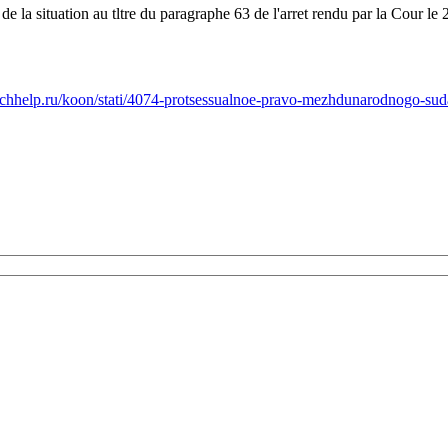
la situation au tltre du paragraphe 63 de l'arret rendu par la Cour le 
spchhelp.ru/koon/stati/4074-protsessualnoe-pravo-mezhdunarodnogo-su