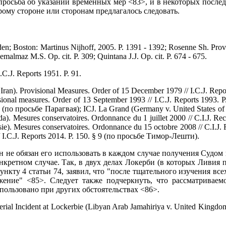
росьба об указании временных мер <83>, и в некоторых послед
рому стороне или сторонам предлагалось следовать.
iden; Boston: Martinus Nijhoff, 2005. P. 1391 - 1392; Rosenne Sh. Provi
emalmaz M.S. Op. cit. P. 309; Quintana J.J. Op. cit. P. 674 - 675.
.C.J. Reports 1951. P. 91.
Iran). Provisional Measures. Order of 15 December 1979 // I.C.J. Rep
ional measures. Order of 13 September 1993 // I.C.J. Reports 1993. P
 12 (по просьбе Парагвая); ICJ. La Grand (Germany v. United States of
da). Mesures conservatoires. Ordonnance du 1 juillet 2000 // C.I.J. Re
ussie). Mesures conservatoires. Ordonnance du 15 octobre 2008 // C.I.J. 
// I.C.J. Reports 2014. P. 150. § 9 (по просьбе Тимор-Лешти).
н не обязан его использовать в каждом случае получения Судом
онкретном случае. Так, в двух делах Локерби (в которых Ливи
ункту 4 статьи 74, заявил, что "после тщательного изучения вс
жение" <85>. Следует также подчеркнуть, что рассматривае
ользовано при других обстоятельствах <86>.
erial Incident at Lockerbie (Libyan Arab Jamahiriya v. United Kingdo