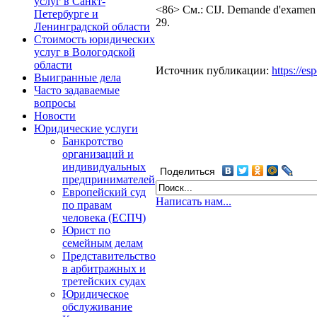
услуг в Санкт-
<86> См.: CIJ. Demande d'examen de 
Петербурге и
29.
Ленинградской области
Стоимость юридических
услуг в Вологодской
области
Источник публикации:
https://e
Выигранные дела
Часто задаваемые
вопросы
Новости
Юридические услуги
Банкротство
организаций и
индивидуальных
Поделиться
предпринимателей
Европейский суд
Написать нам...
по правам
человека (ЕСПЧ)
Юрист по
семейным делам
Представительство
в арбитражных и
третейских судах
Юридическое
обслуживание