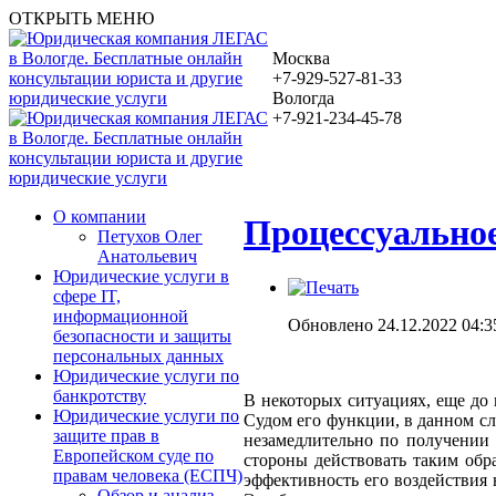
ОТКРЫТЬ МЕНЮ
Москва
+7-929-527-81-33
Вологда
+7-921-234-45-78
О компании
Процессуальное
Петухов Олег
Анатольевич
Юридические услуги в
сфере IT,
информационной
Обновлено 24.12.2022 04:3
безопасности и защиты
персональных данных
Юридические услуги по
банкротству
В некоторых ситуациях, еще до
Юридические услуги по
Судом его функции, в данном сл
защите прав в
незамедлительно по получении 
Европейском суде по
стороны действовать таким обр
правам человека (ЕСПЧ)
эффективность его воздействия 
Обзор и анализ